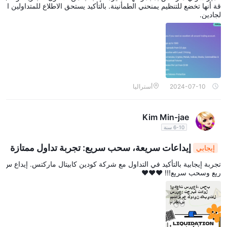
قة أنها تخضع للتنظيم يمنحني الطمأنينة. بالتأكيد يستحق الاطلاع للمتداولين ا
لجادين.
2024-07-10
أستراليا
Kim Min-jae
6-10 سنة
إيداعات سريعة، سحب سريع: تجربة تداول ممتازة
إيجابي
مع كودين كابيتال ماركتس
تجربة إيجابية بالتأكيد في التداول مع شركة كودين كابيتال ماركتس. إيداع س
ريع وسحب سريع!!! ❤❤❤