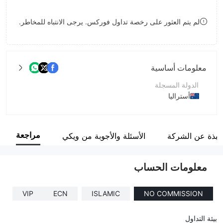
8
لم يتم العثور على رخصة تداول فوركس. يرجى الانتباه للمخاطر.
9
معلومات أساسية
الدولة المسجلة
أستراليا
فترة التشغيل
2-5 سنوات
مراجعة
نبذة عن الشركة
الأسئلة والأجوبة من ويكي
اسم الشركة
Sway Markets Pty Ltd
معلومات الحساب
VIP
ECN
ISLAMIC
NO COMMISSION
بيئة التداول