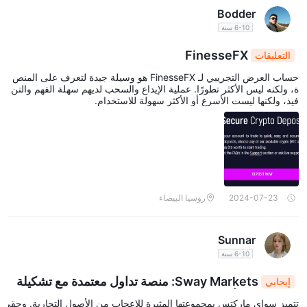
Bodder
6-10 سنة
FinesseFX
التعليقات
حساب العرض التجريبي لـ FinesseFX هو وسيلة جيدة لتعرف على المنص
ة، ولكنه ليس الأكثر تطورًا. عملية الإيداع والسحب لديهم سهلة الفهم والتن
فيذ، ولكنها ليست الأسرع أو الأكثر سهولة للاستخدام.
2024-07-23
روسيا البيضاء
Sunnar
6-10 سنة
Sway Markets: منصة تداول معتمدة مع تشكيلة
إيجابي
واسعة من الأصول
تتميز سواي ماركتس بمجموعتها المثيرة للإعجاب من الأصول التجارية. وحقي