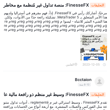
FinesseFX: منصة تداول غير مُنظمة مع مخاطر
التعليقات
ملحوظة وإمكانات كبيرة
مرحبًا، أشاركك رأيي في FinesseFX. إذاً، فهم مقرهم في أستراليا ولديهم
هذا الأمر المتعلق بـ MetaTrader 5. تشكيلة رائعة جدًا من الأدوات، ولكن
هنا الشيء المثير للانتباه - ليسوا م regم regم regم regم regم regم re
gم regم regم regم regم regم regم regم regم regم regم regم re
gم regم regم regم regم regم regم regم regم regم regم regم re
gم regم regم regم regم regم regم regم regم regم regم regم re
gم regم regم regم regم regم regم regم regم regم regم regم re
gم regم regم regم regم regم regم regم regم regم regم regم re
gم regم regم regم regم regم regم regم regم regم regم regم re
gم regم regم regم regم regم regم regم regم regم regم regم re
gم regم regم regم regم regم regم regم regم regم
2023-12-05
الفلبين
Bcctaion
6-10 سنة
FinesseFX: وسيط غير منظم ذو رافعة مالية عا
التعليقات
لية وأدوات متنوعة، ومع ذلك مشروع محفوف بالمخاطر
تقدم FinesseFX ، وسيط استرالي غير م reglementé ، أدوات تداول متنو
عة مثل الفوركس والعملات المشفرة. مع أربعة أنواع من الحسابات ورافعة