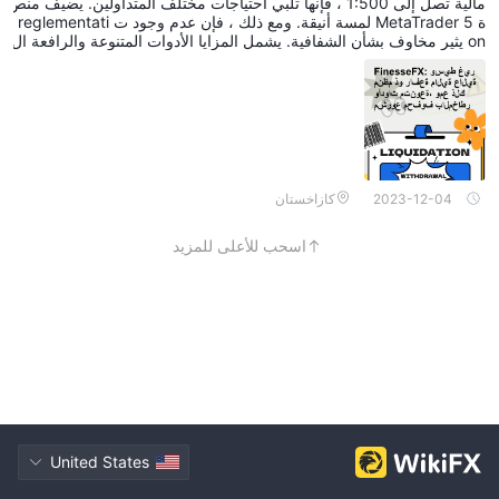
مالية تصل إلى 1:500 ، فإنها تلبي احتياجات مختلف المتداولين. يضيف منص
ة MetaTrader 5 لمسة أنيقة. ومع ذلك ، فإن عدم وجود ت reglementati
on يثير مخاوف بشأن الشفافية. يشمل المزايا الأدوات المتنوعة والرافعة ال
مالية العالية ، ولكن العيوب تتضمن عدم وجود ت reglementation ، والحد
الأدنى للإيداعات العالية ، وعدم وجود حسابات تجريبية. إنها عملية عالية الم
خاطر - مثيرة ولكنها محفوفة بالمخاطر.
2023-12-04
كازاخستان
اسحب للأعلى للمزيد
United States