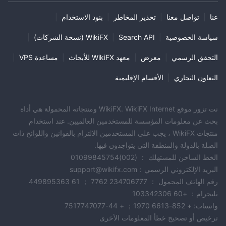
عنا
|
تواصل معنا
|
تحذير المخاطر
|
بنود الاستخدام
|
سياسة الخصوصية
|
Search API
|
WikiFX (نسخة الشركات)
|
التحقق الرسمي
|
معرض
|
معهد WikiFX للأبحاث
|
مساعدة VPS
|
التعاون التجاري
|
الأقسام الإقليمية
نت تزور موقع WikiFX. WikiFX Internet ومنتجاته المحمولة هي أداة
بحث عن معلومات المؤسسة للمستخدمين العالميين. عند استخدام
منتجات WikiFX ، يجب على المستخدمين الالتزام بالقوانين واللوائح ذات
الصلة بالدولة والمنطقة التي يتواجدون فيها.
الخط الساخن للمستهلك ： (002)01099845754
البريد الإلكتروني الرسمي：support@wikifx.com
رقم الهاتف المحمول ： 234706777 7762 ； 61 449895363
تليجرام： +60 103342306
واتساب: + 852-6613 1970； + 44-7517747077
ترخيص أو تصحيح خطأ المعلومات الأخرى