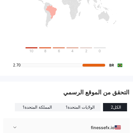
10
8
6
4
2
0
2.70
BR
التحقق من الموقع الرسمي
الكل
2
الولايات المتحدة
1
المملكة المتحدة
1
finessefx.io