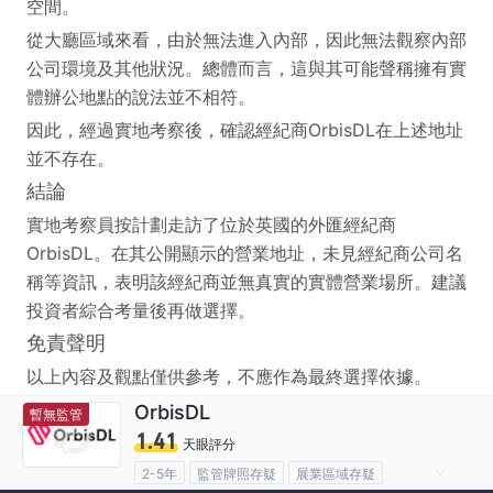
空間。
從大廳區域來看，由於無法進入內部，因此無法觀察內部
公司環境及其他狀況。總體而言，這與其可能聲稱擁有實
體辦公地點的說法並不相符。
因此，經過實地考察後，確認經紀商OrbisDL在上述地址
並不存在。
結論
實地考察員按計劃走訪了位於英國的外匯經紀商
OrbisDL。在其公開顯示的營業地址，未見經紀商公司名
稱等資訊，表明該經紀商並無真實的實體營業場所。建議
投資者綜合考量後再做選擇。
免責聲明
以上內容及觀點僅供參考，不應作為最終選擇依據。
OrbisDL
暫無監管
1.41
天眼評分
2-5年
監管牌照存疑
展業區域存疑