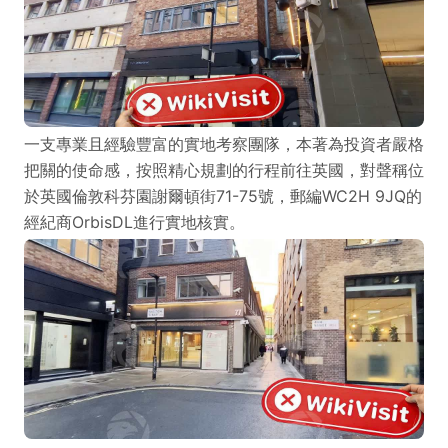
一支專業且經驗豐富的實地考察團隊，本著為投資者嚴格
把關的使命感，按照精心規劃的行程前往英國，對聲稱位
於英國倫敦科芬園謝爾頓街71-75號，郵編WC2H 9JQ的
經紀商OrbisDL進行實地核實。