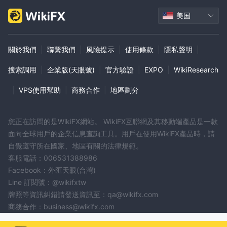
高級風險隱患
美国
關於我們
|
聯繫我們
|
風險提示
|
使用條款
|
隱私聲明
|
搜索調用
|
企業版(天眼號)
|
官方驗證
|
EXPO
|
WikiResearch
|
VPS使用幫助
|
商務合作
|
地區劃分
您正在訪問的是WikiFX網站。 WikiFX互聯網及其移動端產品是一款
面向全球用戶的企業信息查詢工具。用戶在使用WikiFX產品時，請
自覺遵守所在國家、地區有關的法律規範。
客服電話：006531388986
Facebook：外匯天眼(台灣)
Line 訂閱號：@wikifxtw
牌照等資訊糾錯請發送資訊至：qa@wikifx.com
商務合作：business@wikifx.com