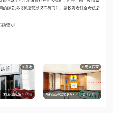
el在監管信息上的地址確實存在辦公場所，但是，由于疫情原
商的辦公規模和運營狀況不得而知。請投資者綜合考慮后
實勘聲明
。
香港
馬來西亞
 - 未找到辦公室
馬來西亞探訪交易商RHB 辦公場所真實存在