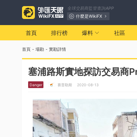
全球交易商監管查詢APP
什麼是WikiFX
首頁
排行榜
爆料
社區
首頁
-
場勘
-
實勘詳情
塞浦路斯實地探訪交易商Prof
Danger
賽普勒斯
2020-08-13