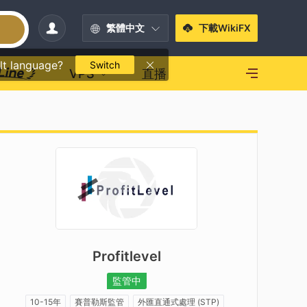
繁體中文
下載WikiFX
lt language?
Switch
VPS
直播
Profitlevel
監管中
10-15年
賽普勒斯監管
外匯直通式處理 (STP)