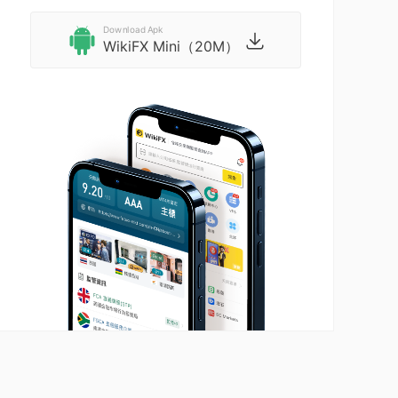
Download Apk
WikiFX Mini（20M）