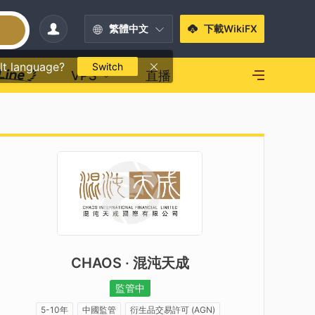
繁體中文
下載WikiFX
lt language?
Switch
VPS
直播
CHAOS · 混沌天成
監管中
5-10年
中國監管
衍生品交易許可 (AGN)