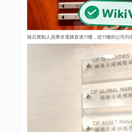
隨后實勘人員乘坐電梯直達11樓，從11樓的公司列表