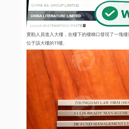
實勘人員進入大樓，在樓下的樓梯口發現了一塊樓
位于該大樓的11樓。