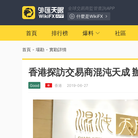
全球交易商監管查詢APP
什麼是WikiFX
首頁
排行榜
爆料
社區
首頁
-
場勘
-
實勘詳情
香港探訪交易商混沌天成 
Good
香港
2019-06-27