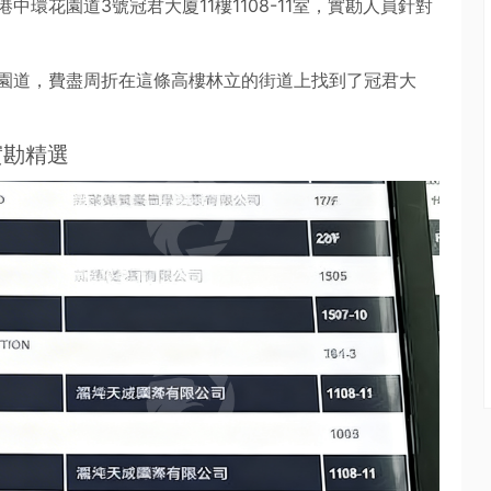
環花園道3號冠君大廈11樓1108-11室，實勘人員針對
園道，費盡周折在這條高樓林立的街道上找到了冠君大
實勘精選