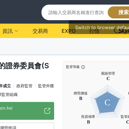
搜索
Switch to browser defau
資訊
交易商
EXPO
行情
的證券委員會(S
監管等級
5年成立
政府監管
監管外匯
際監管組織
C
gov.bs/
牌照申請