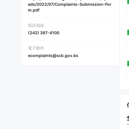
ads/2022/07/Complaints-Submission-For
m.pdf
投訴熱線
(242) 397-4100
電子郵件
ecomplaints@scb.gov.bs