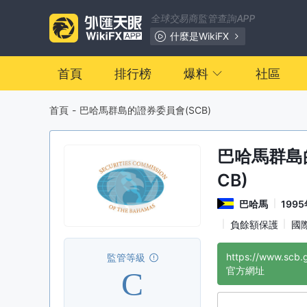
全球交易商監管查詢APP
什麼是WikiFX
首頁
排行榜
爆料
社區
首頁
-
巴哈馬群島的證券委員會(SCB)
巴哈馬群島
CB)
巴哈馬
199
負餘額保護
國
https://www.scb.
監管等級
C
官方網址