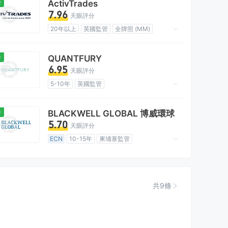
中
ActivTrades
7.96
天眼評分
20年以上
英國監管
全牌照 (MM)
主標MT4
全球展業
高級風險隱患
離岸監管
中
QUANTFURY
6.95
天眼評分
5-10年
英國監管
外匯直通式處理 (STP)
自研
全球展業
中級風險隱患
離岸監管
中
BLACKWELL GLOBAL 博威環球
5.70
天眼評分
ECN
10-15年
柬埔寨監管
衍生品交易許可 (EP)
主標MT4
高級風險隱患
離岸監管
共9條