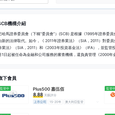
SCB機構介紹
巴哈馬證券委員會（下稱“委員會”）(SCB) 是根據《1995年證券
由新的法律取代。如今，《 2011年證券業法》（SIA，2011）對委
券業法》（SIA，2011）和《2003年投資基金法》（IFA），並監
月1日起被任命為金融和公司服務的審查機構，還負責管理《2000
旗下會員
監管中
Plus500 嘉伍佰
監管
8.88
天眼評分
上市公司
15-20年
澳大利亞監管
全牌照 (MM)
自研
全球展業
高級風險隱患
離岸監管