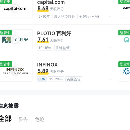
監管中
capital.com
監管
8.68
天眼評分
5-10年
澳大利亞監管
全牌照 (MM)
主標MT5
全球展業
高級風險隱患
離岸監管
監管中
PLOTIO 百利好
監管
7.61
天眼評分
10-15年
香港監管
貴金屬交易牌照 (AGN)
主標MT5
區域性交易商
離岸監管
監管中
INFINOX
監管
5.89
天眼評分
ECN
15-20年
英國監管
機構外匯交易 (MM)
主標MT4
區域性交易商
高級風險隱患
離岸監管
信息披露
全部
警告
危險