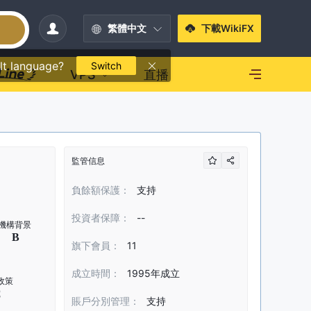
繁體中文
下載WikiFX
lt language?
Switch
VPS
直播
監管信息
負餘額保護：
支持
投資者保障：
--
旗下會員：
11
成立時間：
1995年成立
賬戶分別管理：
支持