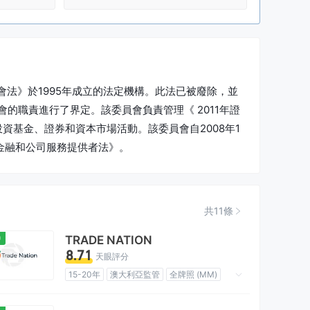
委員會法》於1995年成立的法定機構。此法已被廢除，並
員會的職責進行了界定。該委員會負責管理《 2011年證
管投資基金、證券和資本市場活動。該委員會自2008年1
年金融和公司服務提供者法》。
共11條
中
TRADE NATION
8.71
天眼評分
15-20年
澳大利亞監管
全牌照 (MM)
自研
全球展業
中級風險隱患
離岸監管