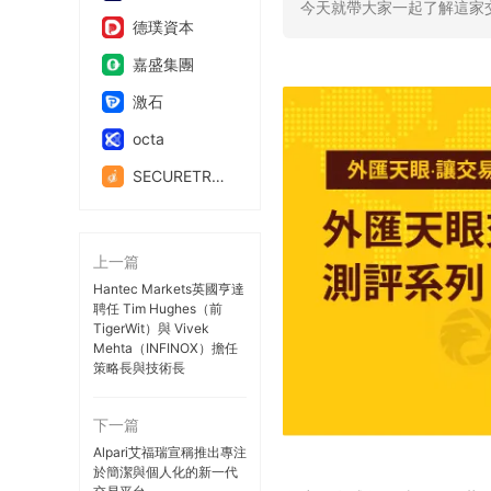
今天就帶大家一起了解這家
德璞資本
嘉盛集團
激石
octa
SECURETRADE
上一篇
Hantec Markets英國亨達
聘任 Tim Hughes（前
TigerWit）與 Vivek
Mehta（INFINOX）擔任
策略長與技術長
下一篇
Alpari艾福瑞宣稱推出專注
於簡潔與個人化的新一代