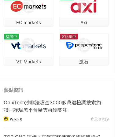
EC markets
Axi
監管中
客訴集中
VT Markets
激石
熱點資訊
OpixTech涉非法吸金3000多萬遭檢調搜索約
談，詐騙黑平台疑雲再獲關注
WikiFX
昨天 01:39
TOP ONE 評價：官網宣稱持有多國監管牌照，