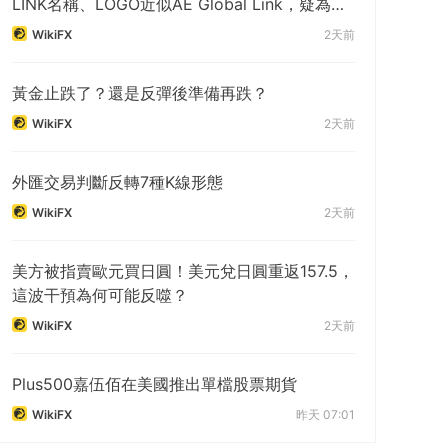
LINK名稱、LOGO近似AE Global Link，疑為詐
騙分身平台
WikiFX
2天前
黃金止跌了？還是反彈後準備再跌？
WikiFX
2天前
外匯交易判斷反轉7種K線形態
WikiFX
2天前
美方被指賣歐元買日圓！美元兌日圓重返157.5，
這波干預為何可能反噬？
WikiFX
2天前
Plus500嘉伍佰在美國推出單檔股票期貨
WikiFX
昨天 07:01