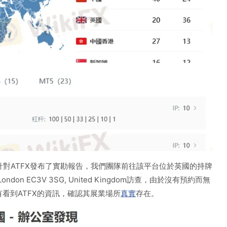
經針對ATFX發布了實勘報告，我們團隊前往該平台位於英國的持牌
ill, London EC3V 3SG, United Kingdom訪查，由於沒有預約而無
看到ATFX的資訊，確認其展業場所
真實
存在。