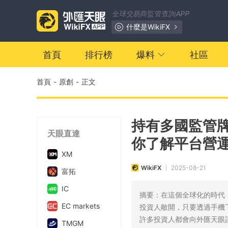
全球交易商監管查詢APP
什麼是WikiFX
首頁
排行榜
爆料
社區
首頁
-
原創
-
正文
持有多國監管牌
天眼直達
你了解平台營
XM
WikiFX
2025-08-21
|
富拓
IC
摘要：​在這個全球化的時
EC markets
投資人敞開，只要透過手機
許多投資人都會向外匯天眼
TMGM