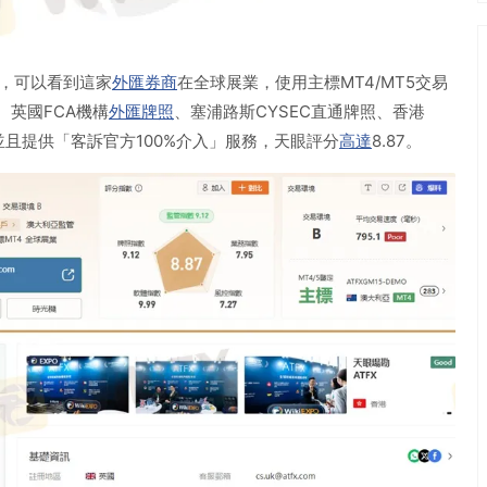
X，可以看到這家
外匯券商
在全球展業，使用主標MT4/MT5交易
、英國FCA機構
外匯牌照
、塞浦路斯CYSEC直通牌照、香港
並且提供「客訴官方100%介入」服務，天眼評分
高達
8.87。