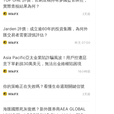
實際查核結果為何？
WikiFX
2天前
Jarden 評價：成立逾60年的投資集團，為何外
匯交易者需要謹慎評估？
WikiFX
昨天 07:00
Asia Pacific亞太金業陷詐騙風波！用戶控遭惡
意下單虧損30萬美元，無法出金維權陷困境
WikiFX
16小時前
你的策略正在失效嗎？看懂生命週期關鍵信號
WikiFX
2天前
海匯國際死灰復燃？新外匯券商AEA GLOBAL