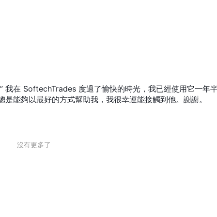
表明其不持有任何有效的監管牌照。該公司缺乏明確的法規和許可信息，引發了人
式披露不足暗示了潛在的透明度問題和獲取資金的潛在障礙。此外，阻礙
障礙。
外，softech 還提供在線時事通訊，以獲取最新的市場信息和見解，作為教育內
時光” 我在 SoftechTrades 度過了愉快的時光，我已經使用它一年
ke，他總是能夠以最好的方式幫助我，我很幸運能接觸到他。謝謝。
體對交易者的財務狀況構成嚴重風險。缺乏監管意味著公司可能不遵守行業標準、
不利條件，包括安全措施不足、潛在的財務違規行為以及發生糾紛時追索
在發生經濟損失時難以尋求法律追索或獲得賠償。最後，主網站無法運行
沒有更多了
貨幣對、加密貨幣、指數和商品。
機會，讓交易者參與外匯市場。貨幣對代表兩種不同貨幣之間的相對價值，例如
元）。交易者可以推測這些貨幣對的價格走勢，旨在從匯率變化中獲利。
奮的加密貨幣世界的機會。加密貨幣是利用加密技術進行安全交易的數字或虛擬貨