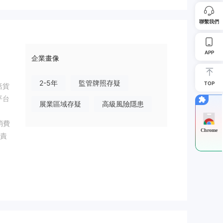
聯繫我們
APP
企業畫像
2-5年
監管牌照存疑
TOP
括貨
平台
展業區域存疑
高級風險隱患
消費
Chrome
責
的財
水