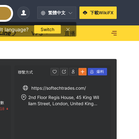
繁體中文
下載WikiFX
lt language?
Switch
VPS
直播
爆料
聯繫方式
https://softechtrades.com/
2nd Floor Regis House, 45 King Wil
指數
liam Street, London, United Kingdo
.18
m, EC4R 9AN