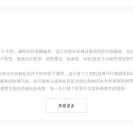
大約 2-5 年前，總部位於英國倫敦。該公司提供各種資產類別的交易服務，包
戶類型、最低存款要求、槓桿選項、點差值、存款/取款方法和可用交易
該公司在沒有任何有效監管許可的情況下運營，這引發了人們對其遵守行業標準和
嚴格的財務法規，也可能無法提供與受監管經紀商相同水平的透明度和問
運營方面的詳細信息有限，進一步引發了對其可信度和專業性的質疑。
查看更多
ftech Trades慎用。與不受監管的公司合作存在固有風險，包括潛在
限。建議個人考慮由信譽良好的機構監管和許可的替代選擇，以確保最高