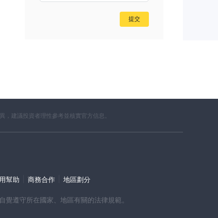
提交
、富
交易
屬，
差異，建議投資者理性參考並核實官方信息。
|
|
使用幫助
商務合作
地區劃分
使
時，請自覺遵守所在國家、地區有關的法律規範。