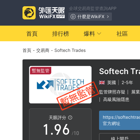
2
全球交易商監管查詢APP
3
0
什麼是WikiFX
4
1
首頁
排行榜
爆料
社區
首頁
-
交易商
-
Softech Trades
5
2
6
3
Softech T
暫無監管
英國
|
2-5年
7
4
監管牌照存疑
展業
|
高級風險隱患
|
0
8
5
https://softechtr
天眼評分
1
.
9
6
官方網址
/10
線上開戶