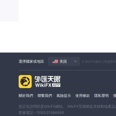
比特幣、以太幣和萊特幣等流行的加密貨幣都可以進行
潤。
指數： Softech Trades允許交易者參與指數交
時 100 指數或納斯達克指數。通過交易指數，投資
機會。
商品： Softech Trades提供各種商品的交易
石油和天然氣等能源，以及小麥、玉米和咖啡等農產品
註冊帳戶的步驟
根據現有信息，開戶分三步進行。
選擇國家或地區
美国
※ WikiFX基於公
註冊：導航至主頁頂部的“開始”按鈕。
2. 填寫簡短的在線申請，包括全名、電子郵件、電話
3、將資金存入賬戶，最後即可使用該賬戶進行交易。
公司網站
|
|
|
|
|
關於我們
聯繫我們
風險提示
使用條款
隱私聲明
https://softechtrades.com
該公司的網站，位於
用，這可能會引發對該公司專業性和可靠性的質疑。
您正在訪問的是WikiFX網站。 WikiFX互聯網及其移動
客服電話：006531388986
教育內容