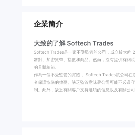
企業簡介
大致的了解 Softech Trades
Softech Trades是一家不受監管的公司，成立於
幣對、加密貨幣、指數和商品。然而，沒有提供有關賬
的具體細節。
作為一個不受監管的實體， Softech Trades
者保護協議的擔憂。缺乏監管意味著公司可能不必遵守
制。此外，缺乏有關客戶支持選項的信息以及有關公司
風險提示
鑑於缺乏監管和可用信息有限，潛在客戶接觸至關重要 So
務違規行為、安全措施不足以及發生糾紛時追索途徑有
平的客戶保護和更安全的交易體驗。