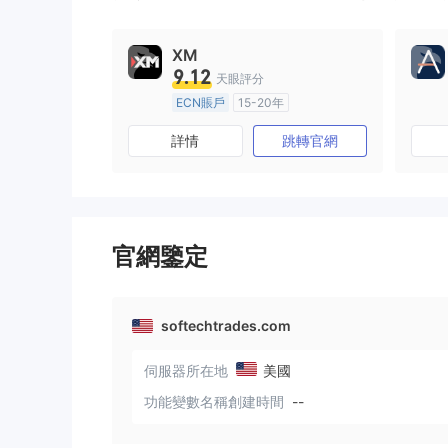
XM
9.12
天眼評分
ECN賬戶
15-20年
澳大利亞監管
全牌照 (MM)
詳情
跳轉官網
主標MT4
官網鑒定
softechtrades.com
伺服器所在地
美國
功能變數名稱創建時間
--