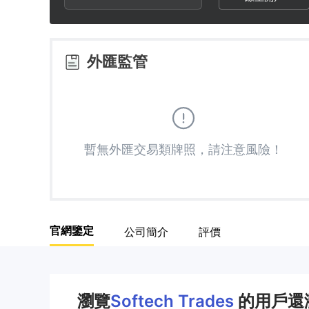
2
7
3
8
外匯監管
4
9
5
暫無外匯交易類牌照，請注意風險！
6
7
官網鑒定
公司簡介
評價
8
9
瀏覽
Softech Trades
的用戶還瀏