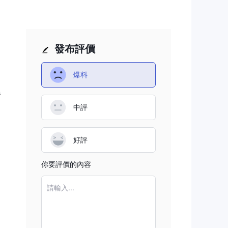
們對
帳
發布評價
爆料
半
中評
消費
途
，
好評
你要評價的內容
請輸入...
幣。