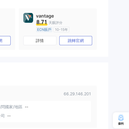
vantage
8.71
天眼評分
ECN賬戶
10-15年
)
澳大利亞監管
全牌照 (MM)
網
詳情
跳轉官網
主標MT4
66.29.146.201
問國家/地區
--
公司
--
爆料