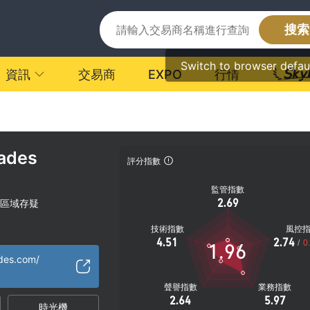
搜索
Switch to browser defau
資訊
交易商
EXPO
行情
rades
評分指數
監管指數
2.69
區域存疑
技術指數
風控
4.51
2.74
/
0
1.96
ades.com/
聲譽指數
業務指數
2.64
5.97
時光機