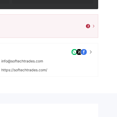
2
info@softechtrades.com
https://softechtrades.com/
2nd Floor Regis House, 45 King William Street, London, United Kingdom, EC4R 9AN