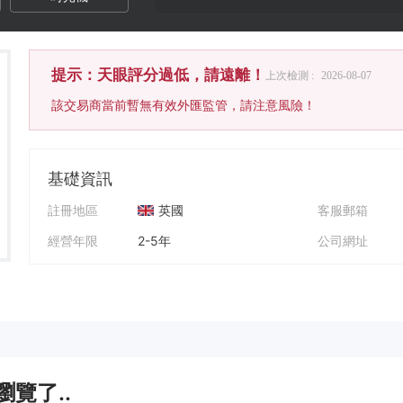
提示：天眼評分過低，請遠離！
上次檢測 :
2026-08-07
該交易商當前暫無有效外匯監管，請注意風險！
基礎資訊
註冊地區
英國
客服郵箱
經營年限
2-5年
公司網址
公司全稱
EUROPEAN MARKETS LTD
公司地址
覽了..