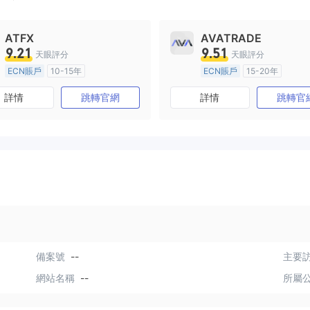
ATFX
AVATRADE
9.21
9.51
天眼評分
天眼評分
ECN賬戶
10-15年
ECN賬戶
15-20年
澳大利亞監管
全牌照 (MM)
澳大利亞監管
全牌照 (MM
詳情
跳轉官網
詳情
跳轉官
主標MT4
主標MT4
備案號
--
主要訪
網站名稱
--
所屬