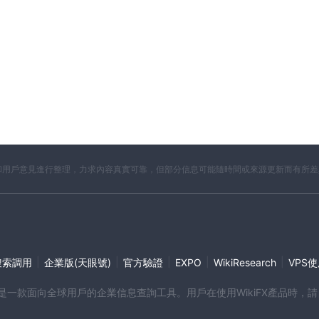
交易。交易者可以利用加密貨幣市場的波動性，根據價格波動產生潛在利
易。指數代表特定市場或部門的股票或證券的集合。例如，標準普爾 500 指數
者無需交易個股即可了解更廣泛的市場趨勢。指數整體價值的變化可以帶來
。商品是可以在金融市場買賣的原材料或初級農產品。其中包括黃金和白銀等貴金
。交易者可以推測這些商品的價格走勢，旨在從供需動態的變化中獲利。
開資料和用戶意見進行整理，力求內容真實可靠，但部分信息可能隨時間或來源更新而有所
號碼和居住國家/地區。
|
|
|
|
|
搜索調用
企業版(天眼號)
官方驗證
EXPO
WikiResearch
VPS
/
，作為信息和潛在客戶參與的在線平台，但在這種情況下，該網站無法
端產品是一款面向全球用戶的企業信息查詢工具。用戶在使用WikiFX產品