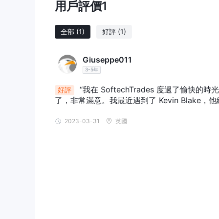
用戶評價
1
監管狀況
Softech Trades被認定為不受監管的公司，
全部
(1)
好評
(1)
遵守行業標準和保護消費者利益的擔憂。存款和取款方
戶創建過程的斷開鏈接表明存在潛在的基礎設施或技術
Giuseppe011
優點和缺點
3-5年
Softech Trades可以獲得廣泛的可交易資產。此
“我在 SoftechTrades 度過了愉快的
好評
容。
了，非常滿意。我最近遇到了 Kevin Bla
參與 Softech Trades或類似的不受監管的實
者保護協議或財務法規。缺乏監督使貿易商面臨一系列
2023-03-31
英國
徑有限。此外，缺乏監管會降低透明度和問責制，導致
表明缺乏維護。
市場工具
Softech Trades提供一系列市場交易工具，包括
貨幣對： Softech Trades提供貨幣對的交易
eur/usd（歐元/美元）或 gbp/jpy（英鎊/日
加密貨幣： Softech Trades提供進入令人興