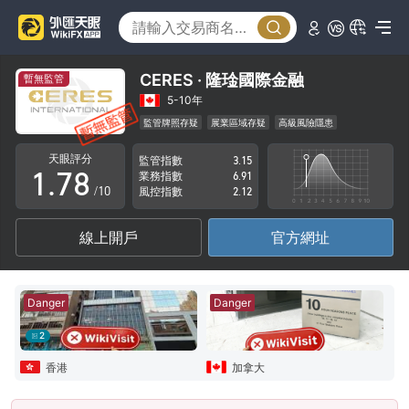
2
3
3
4
4
5
CERES · 隆琻國際金融
暫無監管
5
6
5-10年
監管牌照存疑
展業區域存疑
高級風險隱患
0
6
7
天眼評分
監管指數
3.15
1
.
7
8
業務指數
6.91
/10
風控指數
2.12
2
8
9
線上開戶
官方網址
3
9
4
Danger
Danger
5
2
6
香港
加拿大
7