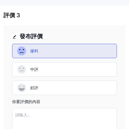
評價
3
發布評價
爆料
中評
好評
你要評價的內容
請輸入...