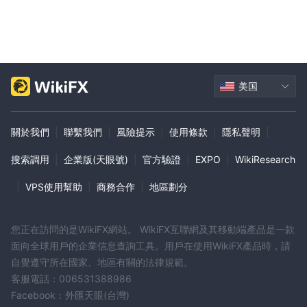
美国
關於我們
|
聯繫我們
|
風險提示
|
使用條款
|
隱私聲明
|
搜索調用
|
企業版(天眼號)
|
官方驗證
|
EXPO
|
WikiResearch
|
VPS使用幫助
|
商務合作
|
地區劃分
您正在訪問的是WikiFX網站。 WikiFX互聯網及其移動端產品是一款
面向全球用戶的企業信息查詢工具。用戶在使用WikiFX產品時，請
自覺遵守所在國家、地區有關的法律規範。
客服電話：006531388986
Facebook：外匯天眼(台灣)