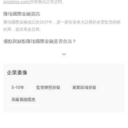
longking.com/
目前無法正常訪問。
隆琻國際金融資訊
隆琻國際金融成立於2021年，是一家在加拿大註冊的未受監管的經
紀商，提供基金交易。
優點與缺點
隆琻國際金融是否合法？
否，隆琻國際金融目前沒有有效的監管機構。它只持有香港證券及期
貨事務監察委員會（SFC）的超出資產管理許可證。
風險保護措施
然而，隆琻國際金融 提供了
，例如流動性、止損水
平和對沖策略。這些措施旨在保護客戶的利益。
企業畫像
隆琻國際金融 費用
5-10年
監管牌照存疑
展業區域存疑
高級風險隱患