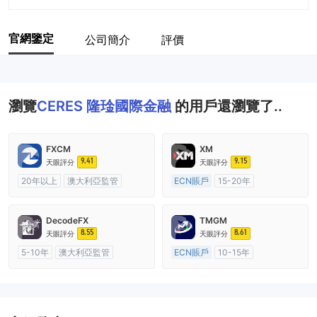
官網鑒定
公司簡介
評價
瀏覽
CERES 隆琻國際金融
的用戶還瀏覽了..
FXCM
XM
9.41
9.15
天眼評分
天眼評分
20年以上
澳大利亞監管
ECN賬戶
15-20年
全牌照 (MM)
主標MT4
澳大利亞監管
全牌照 (MM)
主標MT4
DecodeFX
TMGM
8.55
8.61
天眼評分
天眼評分
5-10年
澳大利亞監管
ECN賬戶
10-15年
全牌照 (MM)
主標MT4
澳大利亞監管
全牌照 (MM)
主標MT4