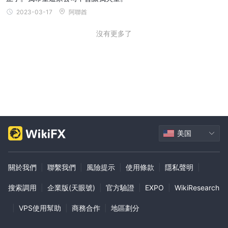
2023-03-17
阿聯酋
沒有更多了
美国
關於我們
|
聯繫我們
|
風險提示
|
使用條款
|
隱私聲明
|
搜索調用
|
企業版(天眼號)
|
官方驗證
|
EXPO
|
WikiResearch
|
VPS使用幫助
|
商務合作
|
地區劃分