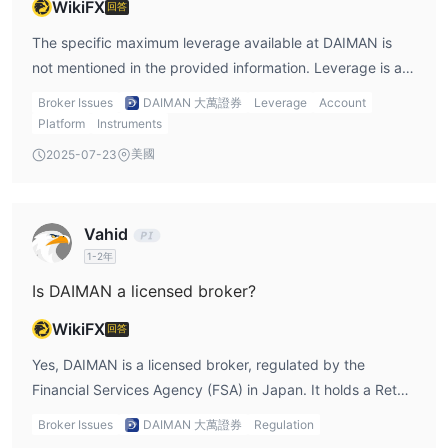
WikiFX
回答
The specific maximum leverage available at DAIMAN is
not mentioned in the provided information. Leverage is an
important factor for many traders, and without clear
Broker Issues
DAIMAN 大萬證券
Leverage
Account
details, it is difficult to assess how DAIMAN compares to
Platform
Instruments
other brokers. Based on user feedback in DAIMAN
美國
2025-07-23
reviews, contacting customer support for clarification on
leverage options is recommended.
Vahid
1-2年
Is DAIMAN a licensed broker?
WikiFX
回答
Yes, DAIMAN is a licensed broker, regulated by the
Financial Services Agency (FSA) in Japan. It holds a Retail
Forex License under the license number 東海財務局長（金
Broker Issues
DAIMAN 大萬證券
Regulation
商）第14号. This regulation ensures that DAIMAN follows