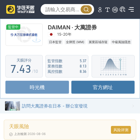
2
3
0
DAIMAN · 大萬證券
4
1
0
監管中
15-20年
5
2
1
日本監管
全牌照 (MM)
展業區域存疑
中級風險隱患
6
3
2
天眼評分
監管指數
5.37
7
.
4
3
業務指數
8.13
/10
風控指數
8.36
8
5
4
時光機
官方網址
9
6
5
7
6
訪問大萬證券在日本 - 辦公室發現
8
7
天眼風險
9
8
风险评测
上次檢測 2026-08-06