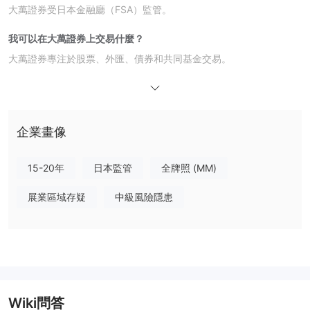
大萬證券受日本金融廳（FSA）監管。
我可以在大萬證券上交易什麼？
大萬證券專注於股票、外匯、債券和共同基金交易。
大萬證券費用
大萬證券根據交易類型和交易量收取一定數量的費用。
企業畫像
15-20年
日本監管
全牌照 (MM)
展業區域存疑
中級風險隱患
Wiki問答