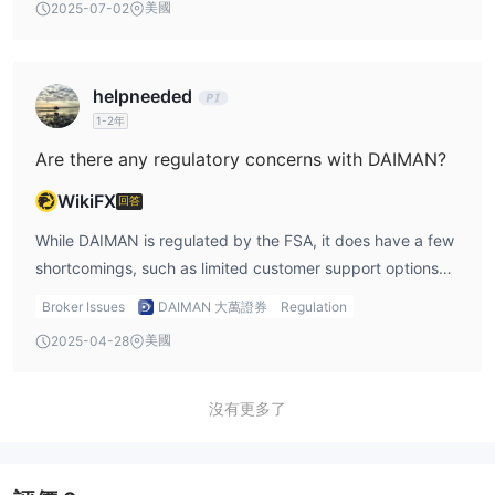
美國
2025-07-02
strict industry standards for safeguarding clients' funds
and conducting transparent trading operations. This
regulatory oversight is a significant factor in DAIMAN’s
helpneeded
legitimacy, often highlighted in user reviews for its
1-2年
credibility.
Are there any regulatory concerns with DAIMAN?
WikiFX
回答
While DAIMAN is regulated by the FSA, it does have a few
shortcomings, such as limited customer support options
(only telephone support) and the absence of a demo
Broker Issues
DAIMAN 大萬證券
Regulation
account. These points are raised in DAIMAN reviews, as
美國
2025-04-28
they limit accessibility and transparency for potential
traders.
沒有更多了