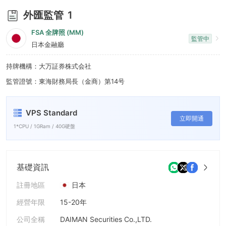
9
外匯監管
1
FSA 全牌照 (MM)
監管中
日本金融廳
持牌機構：大万証券株式会社
監管證號：東海財務局長（金商）第14号
VPS Standard
立即開通
1*CPU / 1GRam / 40G硬盤
基礎資訊
註冊地區
日本
經營年限
15-20年
公司全稱
DAIMAN Securities Co.,LTD.