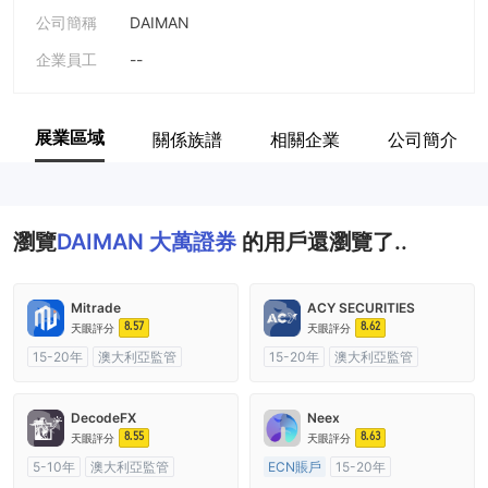
公司簡稱
DAIMAN
企業員工
--
展業區域
關係族譜
相關企業
公司簡介
瀏覽
DAIMAN 大萬證券
的用戶還瀏覽了..
Mitrade
ACY SECURITIES
8.57
8.62
天眼評分
天眼評分
15-20年
澳大利亞監管
15-20年
澳大利亞監管
全牌照 (MM)
自研
全牌照 (MM)
主標MT4
DecodeFX
Neex
8.55
8.63
天眼評分
天眼評分
5-10年
澳大利亞監管
ECN賬戶
15-20年