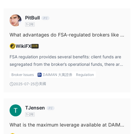
PitBull
1-2年
What advantages do FSA-regulated brokers like DAIMAN offer?
WikiFX
回答
FSA regulation provides several benefits: client funds are
segregated from the broker’s operational funds, there are
strict reporting requirements, and traders benefit from
Broker Issues
DAIMAN 大萬證券
Regulation
enhanced market transparency. From my perspective,
美國
2025-07-25
these factors make DAIMAN a more secure platform
compared to unregulated brokers. Many DAIMAN reviews
underscore these advantages when discussing the firm’s
TJensen
reliability.
1-2年
What is the maximum leverage available at DAIMAN?