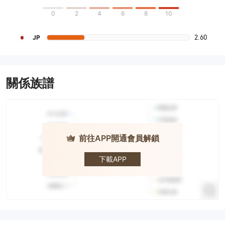
0
2
4
6
8
10
2.60
JP
關係族譜
前往APP開通會員解鎖
DAIMAN · 大
萬證券
下載APP