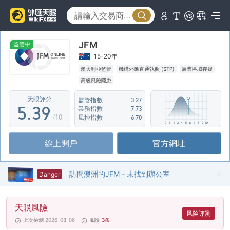
0
4
1
5
JFM
2
0
6
監管中
15-20年
3
1
7
澳大利亞監管
機構外匯直通執照 (STP)
展業區域存疑
高級風險隱患
4
2
8
天眼評分
監管指數
3.27
5
.
3
9
業務指數
7.73
/10
風控指數
6.70
6
4
線上開戶
官方網址
7
5
8
6
訪問澳洲的JFM - 未找到辦公室
Danger
9
7
天眼風險
8
风险评测
上次檢測 2026-08-06
風險
3
条