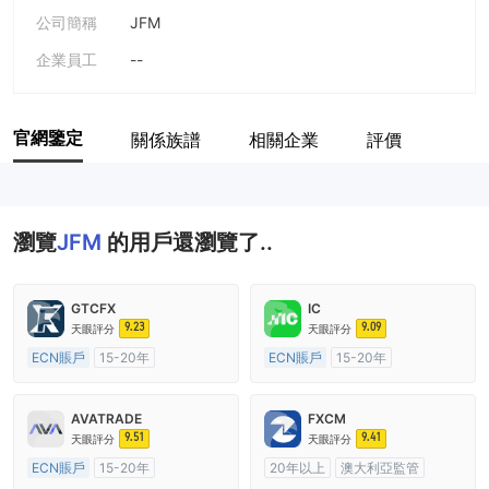
公司簡稱
JFM
企業員工
--
官網鑒定
關係族譜
相關企業
評價
瀏覽
JFM
的用戶還瀏覽了..
GTCFX
IC
9.23
9.09
天眼評分
天眼評分
ECN賬戶
15-20年
ECN賬戶
15-20年
英國監管
全牌照 (MM)
澳大利亞監管
全牌照 (MM)
主標MT4
主標MT4
AVATRADE
FXCM
9.51
9.41
天眼評分
天眼評分
ECN賬戶
15-20年
20年以上
澳大利亞監管