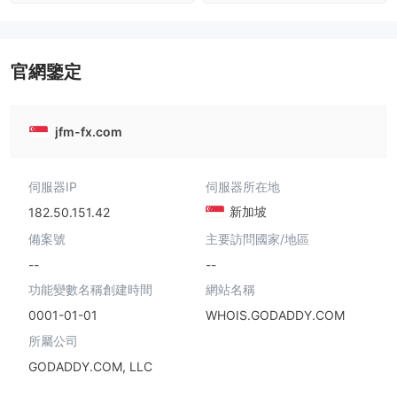
澳大利亞監管
全牌照 (MM)
全牌照 (MM)
主標MT4
主標MT4
官網鑒定
jfm-fx.com
伺服器IP
伺服器所在地
新加坡
182.50.151.42
備案號
主要訪問國家/地區
--
--
功能變數名稱創建時間
網站名稱
0001-01-01
WHOIS.GODADDY.COM
所屬公司
GODADDY.COM, LLC