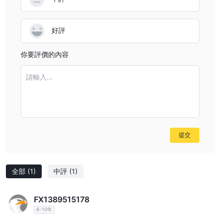
好評
你要評價的內容
請輸入...
提交
全部
(1)
中評
(1)
FX1389515178
6-10年