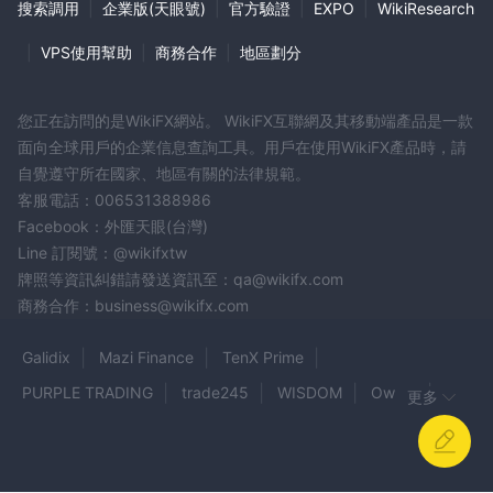
搜索調用
|
企業版(天眼號)
|
官方驗證
|
EXPO
|
WikiResearch
|
VPS使用幫助
|
商務合作
|
地區劃分
您正在訪問的是WikiFX網站。 WikiFX互聯網及其移動端產品是一款
面向全球用戶的企業信息查詢工具。用戶在使用WikiFX產品時，請
自覺遵守所在國家、地區有關的法律規範。
客服電話：006531388986
Facebook：外匯天眼(台灣)
Line 訂閱號：@wikifxtw
牌照等資訊糾錯請發送資訊至：qa@wikifx.com
商務合作：business@wikifx.com
Galidix
Mazi Finance
TenX Prime
PURPLE TRADING
trade245
WISDOM
OwlFX
更多
PIPS STAR
EMS
GLO
Metabit Exchange
Maybank Kim Eng
Ortega Capital
MGF