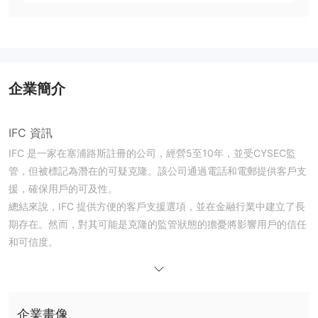
企業簡介
IFC 資訊
IFC 是一家在塞浦路斯註冊的公司，經營5至10年，並受CYSEC監
管，但被標記為潛在的可疑克隆。該公司通過電話和電郵提供客戶支
援，確保用戶的可及性。
總結來說，IFC 提供方便的客戶支援選項，並在金融行業中建立了長
期存在。然而，對其可能是克隆的監管狀態的擔憂將影響用戶的信任
和可信度。
IFC 是否合法或詐騙？
IFC 受塞浦路斯證券交易委員會（CySEC）監管，許可證號碼為
327/16，屬於直通處理（STP）許可證類型。
企業畫像