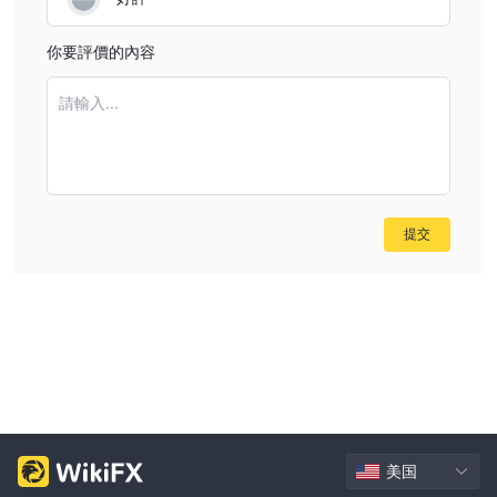
結論
你要評價的內容
IFC 在塞浦路斯註冊，並由塞浦路斯證券交易委員會許可證號碼
327/16監管，通過電話、電郵和官方網站提供可及性客戶支援。
請輸入...
儘管該公司的服務可及性很高，但由於被歸類為“可疑克隆”並且其網
站上缺乏有關交易工具和其他關鍵運營細節的詳細信息，該公司面臨
著重大挑戰。這種情況對該公司的透明度和可靠性產生了懷疑。
常見問題
提交
IFC的監管狀況是什麼？
IFC受塞浦路斯證券交易委員會（CySEC）監管，許可證號為
327/16，但目前被標記為“可疑克隆”。
如何聯繫IFC獲得支援？
您可以致電IFC的電話號碼+357 2534 0396或發送電子郵件至
info@if-center.com與他們聯繫。
風險警告
IFC是一家未受監管的實體，缺乏金融監管機構的正式監督。這種缺
美国
乏監管將使客戶面臨增加的風險，包括透明度問題、運營完整性問題