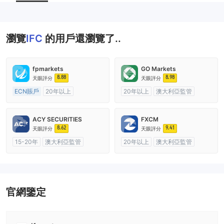
瀏覽
IFC
的用戶還瀏覽了..
fpmarkets
GO Markets
8.88
8.98
天眼評分
天眼評分
ECN賬戶
20年以上
20年以上
澳大利亞監管
澳大利亞監管
全牌照 (MM)
全牌照 (MM)
cTrader
主標MT4
ACY SECURITIES
FXCM
8.62
9.41
天眼評分
天眼評分
15-20年
澳大利亞監管
20年以上
澳大利亞監管
全牌照 (MM)
主標MT4
全牌照 (MM)
主標MT4
官網鑒定