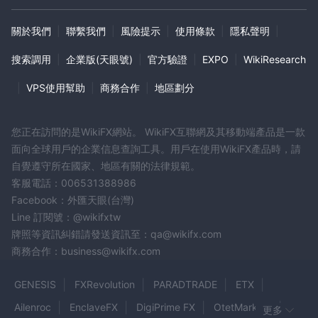
和客戶資金安全問題。
關於我們
|
聯繫我們
|
風險提示
|
使用條款
|
隱私聲明
|
搜索調用
|
企業版(天眼號)
|
官方驗證
|
EXPO
|
WikiResearch
|
VPS使用幫助
|
商務合作
|
地區劃分
您正在訪問的是WikiFX網站。 WikiFX互聯網及其移動端產品是一款
面向全球用戶的企業信息查詢工具。用戶在使用WikiFX產品時，請
自覺遵守所在國家、地區有關的法律規範。
客服電話：006531388986
Facebook：外匯天眼(台灣)
Line 訂閱號：@wikifxtw
牌照等資訊糾錯請發送資訊至：qa@wikifx.com
商務合作：business@wikifx.com
GENESIS
FXRevolution
PARADTRADE
ETX
Ailenroc
EnclaveFX
DigiPrime FX
OtetMarkets
更多