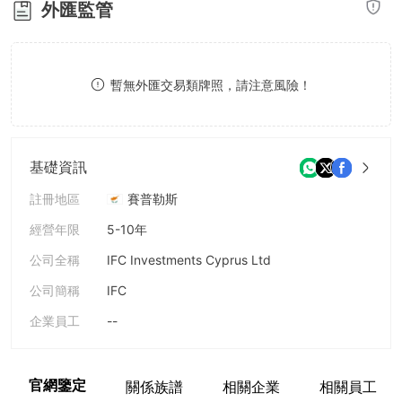
外匯監管
8
9
暫無外匯交易類牌照，請注意風險！
基礎資訊
註冊地區
賽普勒斯
經營年限
5-10年
公司全稱
IFC Investments Cyprus Ltd
公司簡稱
IFC
企業員工
--
官網鑒定
關係族譜
相關企業
相關員工