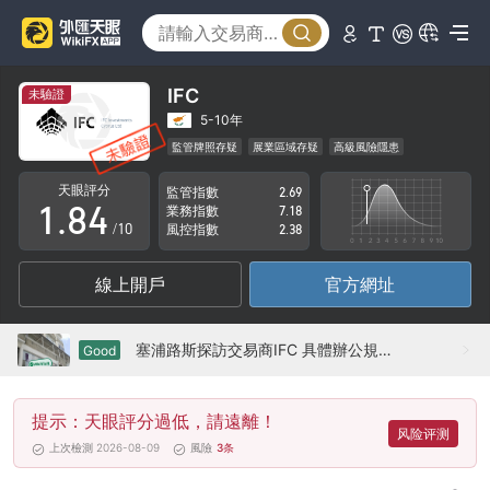
3
4
0
5
1
IFC
未驗證
6
2
5-10年
監管牌照存疑
展業區域存疑
高級風險隱患
0
7
3
天眼評分
監管指數
2.69
1
.
8
4
業務指數
7.18
/10
風控指數
2.38
2
9
5
線上開戶
官方網址
3
6
4
7
塞浦路斯探訪交易商IFC 具體辦公規模未知
Good
5
8
提示：天眼評分過低，請遠離！
6
9
风险评测
上次檢測 2026-08-09
風險
3
条
7