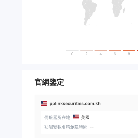
0
2
4
6
8
官網鑒定
pplinksecurities.com.kh
伺服器所在地
美國
功能變數名稱創建時間
--