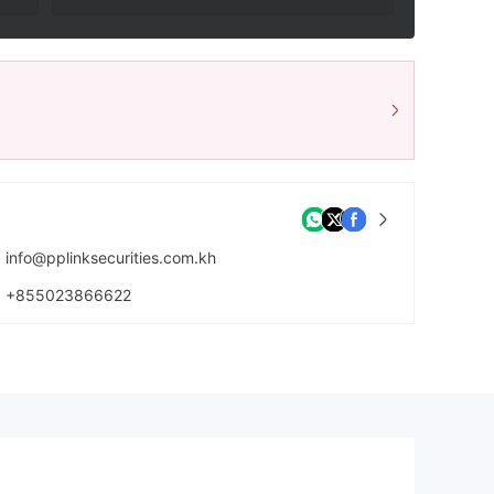
info@pplinksecurities.com.kh
+855023866622
https://pplinksecurities.com.kh/derivatives-broker/