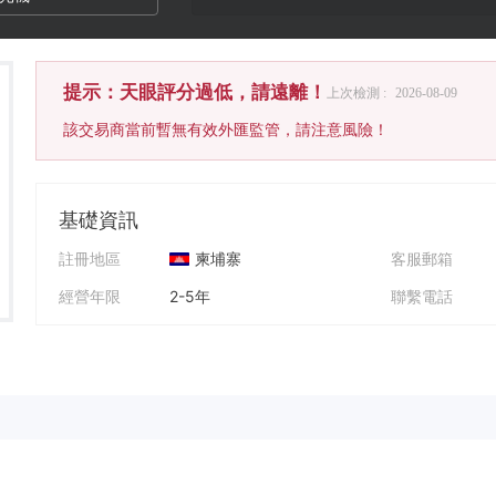
提示：天眼評分過低，請遠離！
上次檢測 :
2026-08-09
該交易商當前暫無有效外匯監管，請注意風險！
基礎資訊
註冊地區
柬埔寨
客服郵箱
經營年限
2-5年
聯繫電話
公司全稱
PP Link Securities Co., Ltd
公司網址