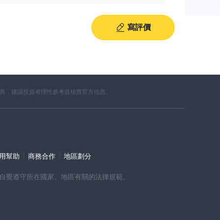
寫評價
差異，建議投資者理性參考並核實官方信息。
|
|
使用幫助
商務合作
地區劃分
時，請自覺遵守所在國家、地區有關的法律規範。