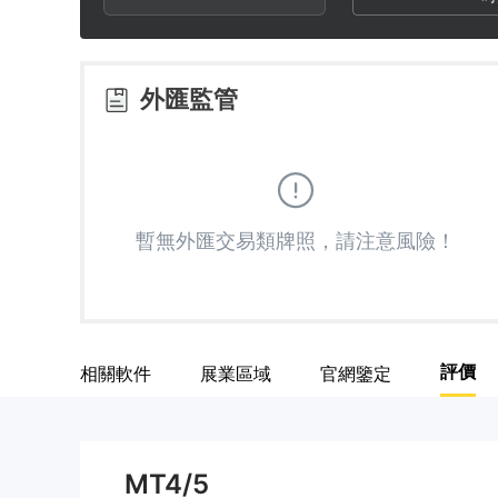
3
2
5
4
3
6
外匯監管
5
4
7
6
5
8
暫無外匯交易類牌照，請注意風險！
7
6
9
8
7
評價
相關軟件
展業區域
官網鑒定
9
8
9
MT4/5