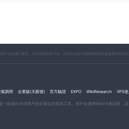
開資料和用戶意見進行整理，力求內容真實可靠，但部分信息可能隨時間或來源更新而有所
|
|
|
|
|
搜索調用
企業版(天眼號)
官方驗證
EXPO
WikiResearch
VPS
端產品是一款面向全球用戶的企業信息查詢工具。用戶在使用WikiFX產品