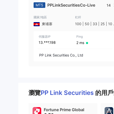
PPLinkSecuritiesCo-Live
MT5
14
國家/地區
杠杆
柬埔寨
100 | 50 | 33 | 25 | 10 
1
伺服器IP
Ping
13.***.198
2 ms
PP Link Securities Co., Ltd
瀏覽
PP Link Securities
的用戶
Fortune Prime Global