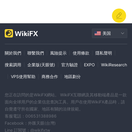
美国
關於我們
|
聯繫我們
|
風險提示
|
使用條款
|
隱私聲明
|
搜索調用
|
企業版(天眼號)
|
官方驗證
|
EXPO
|
WikiResearch
|
VPS使用幫助
|
商務合作
|
地區劃分
您正在訪問的是WikiFX網站。 WikiFX互聯網及其移動端產品是一款
面向全球用戶的企業信息查詢工具。用戶在使用WikiFX產品時，請
自覺遵守所在國家、地區有關的法律規範。
客服電話：006531388986
Facebook：外匯天眼(台灣)
Line 訂閱號：@wikifxtw