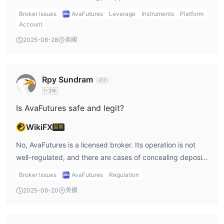
Broker Issues
AvaFutures
Leverage
Instruments
Platform
Account
美國
2025-06-28
Rpy Sundram
1-2年
Is AvaFutures safe and legit?
WikiFX
回答
No, AvaFutures is a licensed broker. Its operation is not
well-regulated, and there are cases of concealing deposit
and withdrawal information.
Broker Issues
AvaFutures
Regulation
美國
2025-06-20