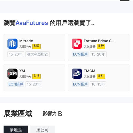
瀏覽
AvaFutures
的用戶還瀏覽了..
Mitrade
Fortune Prime Global
8.59
8.59
天眼評分
天眼評分
15-20年
澳大利亞監管
ECN賬戶
15-20年
全牌照 (MM)
自研
澳大利亞監管
全牌照 (MM)
主標MT4
XM
TMGM
9.15
8.61
天眼評分
天眼評分
ECN賬戶
15-20年
ECN賬戶
10-15年
澳大利亞監管
全牌照 (MM)
澳大利亞監管
全牌照 (MM)
主標MT4
主標MT4
展業區域
B
影響力
按地區
按公司