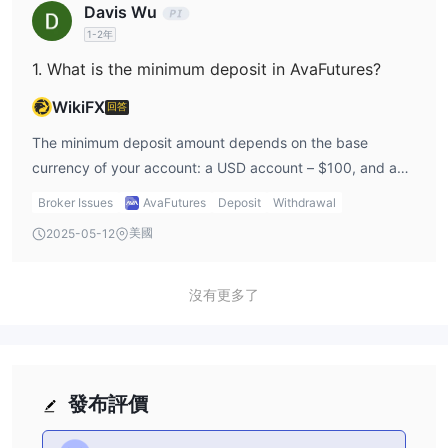
Davis Wu
1-2年
1. What is the minimum deposit in AvaFutures?
WikiFX
回答
The minimum deposit amount depends on the base
currency of your account: a USD account – $100, and a
EUR account – €100. Deposit methods include credit card,
Broker Issues
AvaFutures
Deposit
Withdrawal
wire transfer, or E-wallets.
美國
2025-05-12
沒有更多了
發布評價