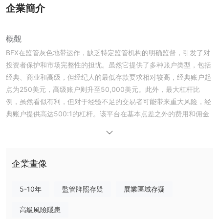
企業簡介
概觀
BFX在监管灰色地带运作，缺乏特定监管机构的明确监督，引发了对
投资者保护和市场完整性的担忧。虽然它提供了多种账户类型，包括
经典、商业和高级，但经纪人的最低存款要求相对较高，经典账户起
点为250美元，高级账户则升至50,000美元。此外，最大杠杆比
例，虽然看似有利，但对于经验不足的交易者可能带来重大风险，经
典账户提供高达500:1的杠杆。该平台在基本点差之外的费用和佣金
方面透明度有限，再加上观察到的网站宕机，进一步削弱了其吸引
力。此外，关于监管合规状态的信息不全面，增加了围绕BFX的不确
定性。总的来说，这些因素表明在考虑将BFX作为交易平台时需要谨
慎。
企業畫像
监管
5-10年
監管牌照存疑
展業區域存疑
BFX 在监管灰色地带运作，缺乏特定管理机构的明确监督或
监管。
高級風險隱患
这种监管框架的缺失引发了对投资者保护和市场完整性的担