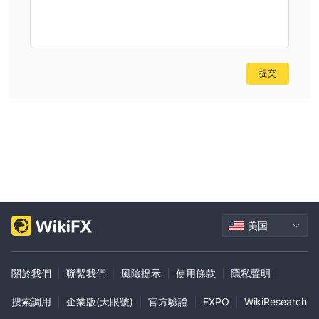
户类型适合新手交易者或资金有限的个人。它提供基本的交易功能和
对基本市场的访问，使其成为那些新手交易者或喜欢从较小投资开始
的人的可选之一。
商业账户
相比之下，
面向中小型企业或有经验的交易者。该账户最
提交
低初始存款为$5,000，提供增强功能，如高级交易工具、市场分析
和研究资源。它适用于寻求对冲头寸的企业或寻求更全面交易能力的
个人。商业账户还提供更广泛的金融工具和市场访问，适合那些对金
融市场有更深入了解的人。
高级账户是最高级别的选择，需要最低初始存款为$50,000。这种
账户类型专为高净值个人、机构投资者或经验丰富的专业人士设计。
它为客户提供优质服务、个性化支持和独家福利。高级账户提供了先
进的交易平台、专属账户经理和定制的投资策略。它非常适合寻求量
美国
身定制解决方案、优先服务和优质交易条件的复杂投资者。
杠杆
關於我們
|
聯繫我們
|
風險提示
|
使用條款
|
隱私聲明
|
BFX根据持有的交易账户类型提供不同级别的杠杆。BFX提供的最大
100:1到500:1。
交易杠杆范围从
杠杆比率代表交易者相对于其初
搜索調用
|
企業版(天眼號)
|
官方驗證
|
EXPO
|
WikiResearch
始投资可以控制的资本量。例如，使用100:1的杠杆比率，交易者可