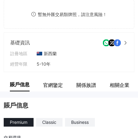
9
7
9
暫無外匯交易類牌照，請注意風險！
8
9
基礎資訊
註冊地區
新西蘭
經營年限
5-10年
公司全稱
BFX PRO
賬戶信息
官網鑒定
關係族譜
相關企業
賬戶信息
Premium
Classic
Business
交易環境
--