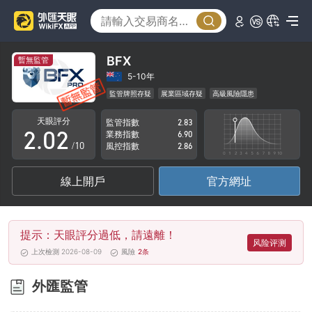
BFX
暫無監管
0
0
5-10年
監管牌照存疑
展業區域存疑
高級風險隱患
1
1
天眼評分
監管指數
2.83
2
.
0
2
業務指數
6.90
/10
風控指數
2.86
3
1
3
線上開戶
官方網址
4
2
4
5
3
5
提示：天眼評分過低，請遠離！
6
4
6
风险评测
上次檢測 2026-08-09
風險
2
条
7
5
7
外匯監管
8
6
8