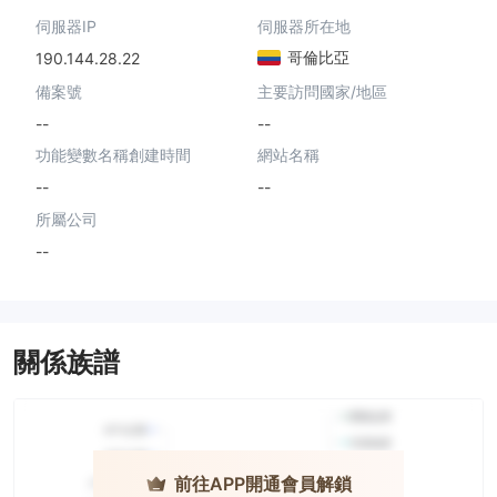
伺服器IP
伺服器所在地
哥倫比亞
190.144.28.22
備案號
主要訪問國家/地區
--
--
功能變數名稱創建時間
網站名稱
--
--
所屬公司
--
關係族譜
前往APP開通會員解鎖