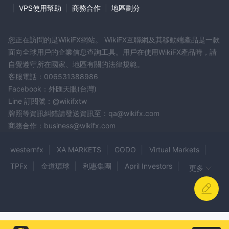
|
VPS使用幫助
|
商務合作
|
地區劃分
以控制每1美元投资的100美元头寸。另一方面，使用500:1的杠杆比
率，交易者可以控制每1美元投资的500美元头寸。
重要的是要注意，虽然杠杆可以放大潜在利润，但也会放大潜在损
您正在訪問的是WikiFX網站。 WikiFX互聯網及其移動端產品是一款
失。因此，交易者在利用杠杆时应谨慎行事，并采用风险管理策略。
面向全球用戶的企業信息查詢工具。用戶在使用WikiFX產品時，請
特别是，经验不足的交易者应谨慎使用高杠杆比率，因为这可能增加
自覺遵守所在國家、地區有關的法律規範。
重大损失的风险。通过了解杠杆的影响并采用负责任的交易实践，交
客服電話：006531388986
易者可以有效管理风险并优化他们的交易策略。
Facebook：外匯天眼(台灣)
Line 訂閱號：@wikifxtw
点差和佣金
牌照等資訊糾錯請發送資訊至：qa@wikifx.com
在BFX，所有帐户类型的点差从1点开始。然而，在撰写本文时，关
商務合作：business@wikifx.com
于点差和佣金的具体细节并不容易在经纪人的网站上找到。点差是指
westernfx
XA MARKETS
GODO
Virtual Markets
货币对买入和卖出价格之间的差异，代表经纪人执行交易的费用。通
常，点差可能会因市场流动性、波动性和具体交易的货币对等因素而
TPFx
金道環球
利惠集團
April Investors
更多
有所变化。
英倫金業
GoldingFX
Fxgaintraders
TRADE 26
除了点差外，经纪人还可能对交易收取佣金，特别是对于某些账户类
Swan Bullion
Elite Gross Options
ASIAPRO
型或交易工具。佣金是与点差分开的，通常是按每手交易收取的固定
或变动费用。尽管在BFX的网站上缺乏有关点差和佣金的详细信息可
Echo Trade Options
Turnkey Forex
HQBroker
能会使交易者难以评估交易的全部成本，但潜在客户可以联系经纪人