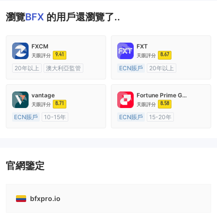
瀏覽
BFX
的用戶還瀏覽了..
FXCM
FXT
9.41
8.67
天眼評分
天眼評分
20年以上
澳大利亞監管
ECN賬戶
20年以上
全牌照 (MM)
主標MT4
澳大利亞監管
全牌照 (MM)
主標MT4
vantage
Fortune Prime Global
8.71
8.58
天眼評分
天眼評分
ECN賬戶
10-15年
ECN賬戶
15-20年
澳大利亞監管
全牌照 (MM)
澳大利亞監管
全牌照 (MM)
主標MT4
主標MT4
官網鑒定
bfxpro.io