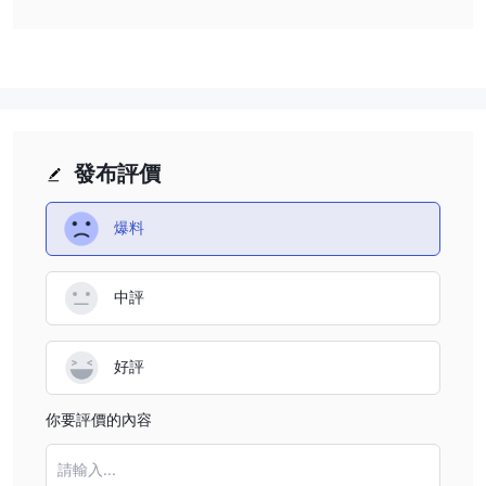
忧。在没有监管监督的情况下，BFX 可能缺乏在受监管金融市场通
常强制执行的严格标准和问责机制，潜在地使投资者面临更高的风
险，如欺诈、操纵和运营失败。此外，监管缺失可能会阻碍平台运营
的透明度和透明度，使解决与安全、合规性和客户救济相关问题变得
具有挑战性。因此，BFX 的参与者在进行平台交易之前应谨慎行
事，并进行彻底的尽职调查，了解在无监管环境中运作所带来的固有
风险。
發布評價
优缺点
爆料
使用BFX进行交易具有多种优势，包括多样化的账户类型、可访问的
客户支持、MetaTrader 5平台、竞争性点差和杠杆选项。然而，交
中評
易者应该注意潜在的缺点，如在监管灰色地带操作、费用透明度不足
和偶尔的网站宕机。交易者在进行交易之前，必须仔细权衡这些因
素，并进行彻底的尽职调查。
好評
账户类型
你要評價的內容
BFX提供一系列的交易账户选项，以满足不同投资者的需求和偏好。
经典账户、商业账户和高级账
BFX提供的三种主要账户类型是
請輸入...
户。
经典账户是入门级选项，需要最低初始存款250美元。这种账