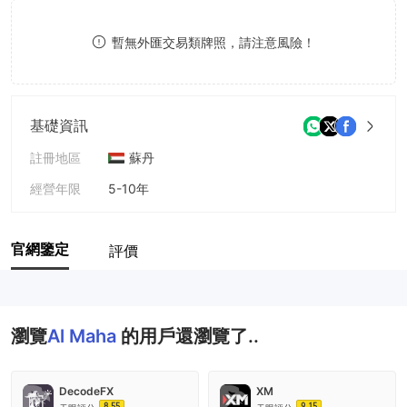
9
7
9
暫無外匯交易類牌照，請注意風險！
8
9
基礎資訊
註冊地區
蘇丹
經營年限
5-10年
公司全稱
Al Maha Financial Services LLC
官網鑒定
評價
瀏覽
Al Maha
的用戶還瀏覽了..
DecodeFX
XM
8.55
9.15