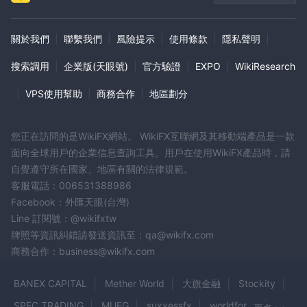
關於我們
|
聯繫我們
|
風險提示
|
使用條款
|
隱私聲明
|
搜索調用
|
企業版(天眼號)
|
官方驗證
|
EXPO
|
WikiResearch
|
VPS使用幫助
|
商務合作
|
地區劃分
您正在訪問的是WikiFX網站。 WikiFX互聯網及其移動端產品是一款
面向全球用戶的企業信息查詢工具。用戶在使用WikiFX產品時，請
自覺遵守所在國家、地區有關的法律規範。
客服電話：006531388986
Facebook：外匯天眼(台灣)
Line 訂閱號：@wikifxtw
牌照等資訊糾錯請發送資訊至：qa@wikifx.com
商務合作：business@wikifx.com
BANEX CAPITAL
Mether World
大旗金融
Stockity
SPEC TRADING
MUFG
suxxessfx
worldforex