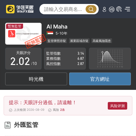
Al Maha
暫無監管
0
0
5-10年
監管牌照存疑
展業區域存疑
高級風險隱患
1
1
天眼評分
監管指數
3.14
2
.
0
2
業務指數
6.87
/10
風控指數
2.87
3
1
3
時光機
官方網址
4
2
4
5
3
5
提示：天眼評分過低，請遠離！
6
4
6
风险评测
上次檢測 2026-08-09
風險
2
条
7
5
7
外匯監管
8
6
8