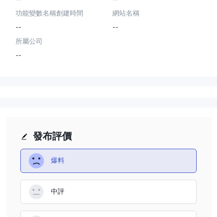
功能變數名稱創建時間
網站名稱
--
--
所屬公司
--
發布評價
爆料
中評