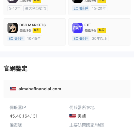
天眼評分
天眼評分
5-10年
澳大利亞監管
ECN賬戶
15-20年
全牌照 (MM)
主標MT4
澳大利亞監管
全牌照 (MM)
主標MT4
DBG MARKETS
FXT
8.81
8.67
天眼評分
天眼評分
ECN賬戶
10-15年
ECN賬戶
20年以上
澳大利亞監管
全牌照 (MM)
澳大利亞監管
全牌照 (MM)
主標MT4
主標MT4
官網鑒定
almahafinancial.com
伺服器IP
伺服器所在地
美國
45.40.164.131
備案號
主要訪問國家/地區
--
--