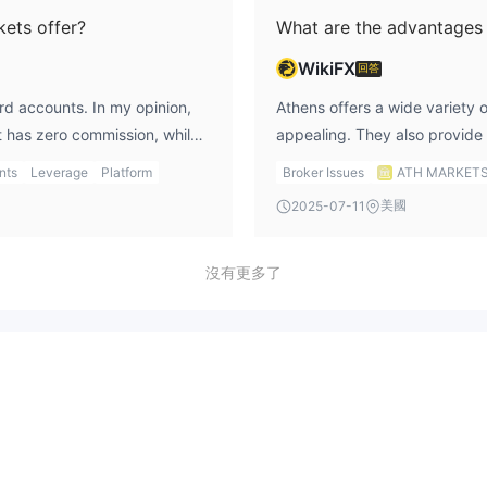
ets offer?
What are the advantages 
WikiFX
回答
d accounts. In my opinion,
Athens offers a wide variety o
t has zero commission, while
appealing. They also provide 
and raw conditions for more
mobile, and even smartwatches.
nts
Leverage
Platform
Broker Issues
ATH MARKET
style, one might be a better
trade, this is a plus. However
美國
2025-07-11
regulation, which makes it less
沒有更多了