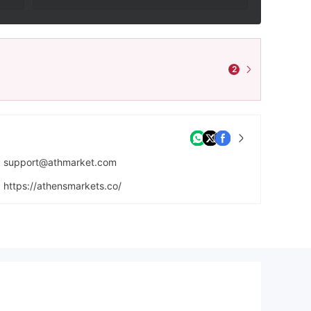
2
support@athmarket.com
https://athensmarkets.co/
Ground Floor, Rodney Court Building, Rodney Bay, Gros-Islet, Saint Lucia