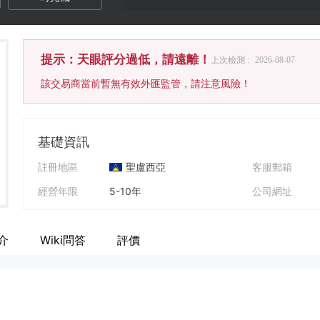
提示：天眼評分過低，請遠離！
上次檢測 :
2026-08-07
該交易商當前暫無有效外匯監管，請注意風險！
基礎資訊
註冊地區
聖盧西亞
客服郵箱
經營年限
5-10年
公司網址
公司全稱
Athens Markets LTD
公司地址
介
Wiki問答
評價