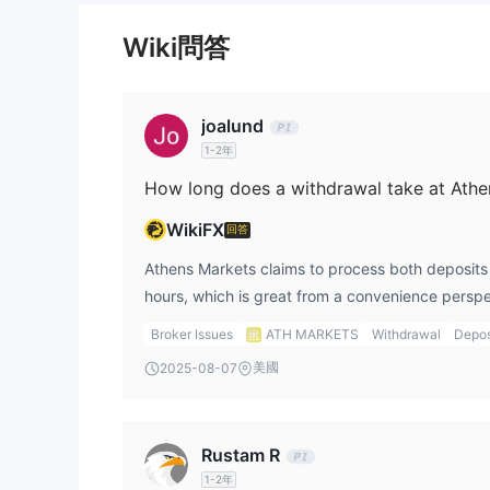
存款和提款
存款支援 BTC、ETH、USDT ERC20、USDC ER
Wiki問答
獎金
對於存入獎金帳戶的新用戶，平台將匹配存款金額的 100
joalund
1-2年
How long does a withdrawal take at Athe
WikiFX
回答
Athens Markets claims to process both deposits
hours, which is great from a convenience perspec
appreciated brokers that offer fast processing t
Broker Issues
ATH MARKETS
Withdrawal
Depos
access to my funds when needed.
美國
2025-08-07
Rustam R
1-2年