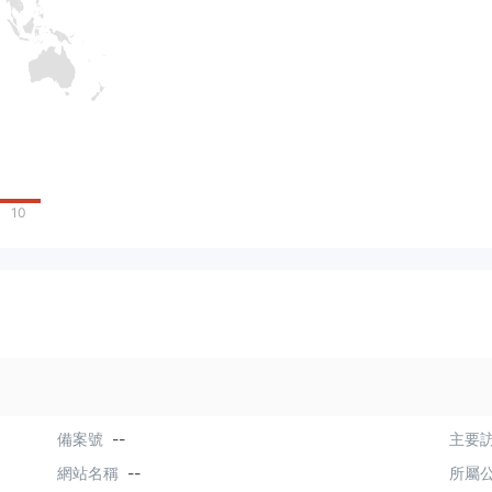
10
備案號
--
主要訪
網站名稱
--
所屬