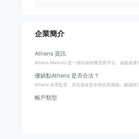
企業簡介
Athens 資訊
Athens Markets 是一個在線外匯交易平台，涵
優缺點
Athens 是否合法？
Athens 未受監管，存在資金安全和合規風險。建議
帳戶類型
交易平台
Athens 提供了一個自行開發的交易平台 TradeL
MetaTrader 4/5。