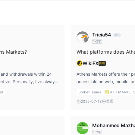
C20 等。官方承諾在 24 小時內存入資金。
%，最高可達 10,000 美元。
Tricia54
1-2年
ns Markets?
What platforms does Athe
WikiFX
回答
 and withdrawals within 24
Athens Markets offers their p
tive. Personally, I’ve always
accessible on web, mobile, an
imes, as this gives me quicker
MT4 or MT5, but if you’re ope
it
Broker Issues
ATH MARKET
could work well. I’ve found it
美國
2025-07-13
Mohammed Mazh
1-2年