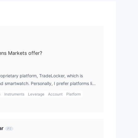
ns Markets offer?
roprietary platform, TradeLocker, which is
d smartwatch. Personally, I prefer platforms like
n to using a proprietary platform, TradeLocker
S
Instruments
Leverage
Account
Platform
 to be convenient across different devices.
ar