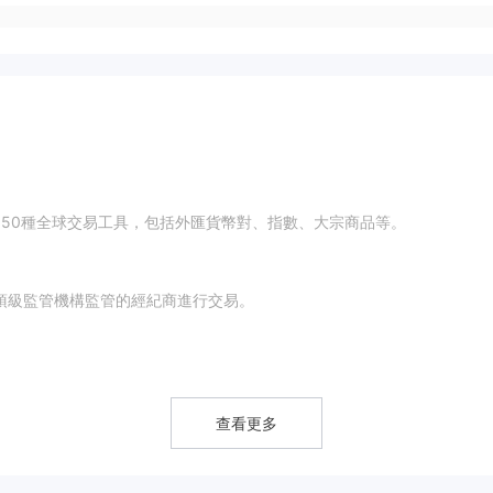
蓋超過150種全球交易工具，包括外匯貨幣對、指數、大宗商品等。
與頂級監管機構監管的經紀商進行交易。
查看更多
ocker，支援通過網頁、手機和智能手錶進行訪問。但不支援第三方平台如