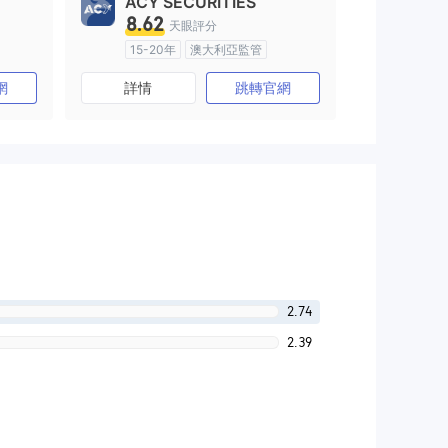
ACY SECURITIES
8.62
天眼評分
15-20年
澳大利亞監管
)
全牌照 (MM)
主標MT4
網
詳情
跳轉官網
2.74
2.39