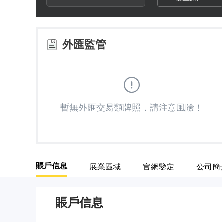
3
1
7
4
2
8
外匯監管
5
3
9
6
4
暫無外匯交易類牌照，請注意風險！
7
5
8
6
賬戶信息
展業區域
官網鑒定
公司簡
9
7
賬戶信息
8