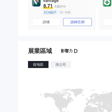
vantage
8.71
天眼評分
ECN賬戶
10-15年
澳大利亞監管
全牌照 (MM)
詳情
跳轉官網
主標MT4
展業區域
D
影響力
按地區
按公司