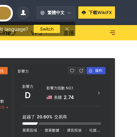
繁體中文
下載WikiFX
lt language?
Switch
VPS
直播
爆料
對比
影響力
聯繫方式
影響力
htt
影響力指數 NO.1
D
Groun
2.74
美國
指數
g, Ro
.18
cia
超越了
20.60%
交易商
展業區域
搜索數據
廣告投放
社媒指數