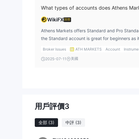
What types of accounts does Athens Mark
WikiFX
回答
Athens Markets offers Standard and Pro Standar
the Standard account is great for beginners as i
the Pro Standard account provides low spreads 
Broker Issues
ATH MARKETS
Account
Instrume
experienced traders. Depending on your trading 
美國
2025-07-11
fit.
用戶評價
3
全部
(3)
中評
(3)