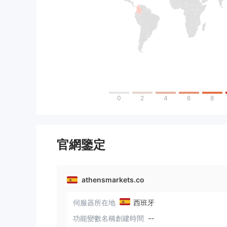
0
2
4
6
8
官網鑒定
athensmarkets.co
伺服器所在地
西班牙
功能變數名稱創建時間
--