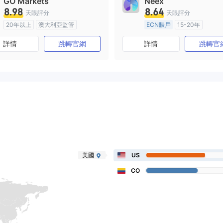
GO Markets
Neex
8.98
8.64
天眼評分
天眼評分
20年以上
澳大利亞監管
ECN賬戶
15-20年
全牌照 (MM)
cTrader
澳大利亞監管
全牌照 (MM
詳情
跳轉官網
詳情
跳轉官
主標MT4
美國
US
CO