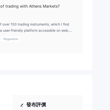
of trading with Athens Markets?
f over 150 trading instruments, which I find
a user-friendly platform accessible on web,
 If you're looking for flexibility in how you
S
Regulation
, the main drawback for me is their lack of
 reliable.
發布評價