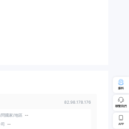
爆料
82.98.178.176
聯繫我們
問國家/地區
--
公司
--
APP