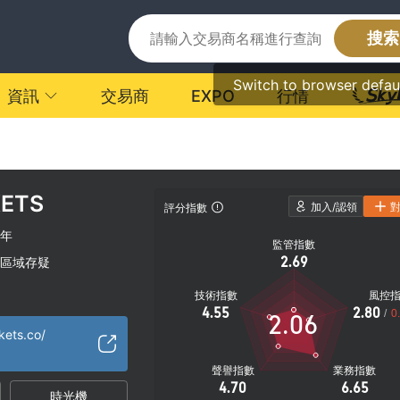
搜索
Switch to browser defau
資訊
交易商
EXPO
行情
ETS
加入/認領
評分指數
0年
監管指數
2.69
區域存疑
技術指數
風控
4.55
2.80
/
0
2.06
kets.co/
聲譽指數
業務指數
4.70
6.65
時光機