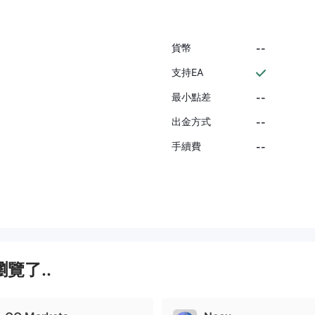
貨幣
--
支持EA
最小點差
--
出金方式
--
手續費
--
覽了..