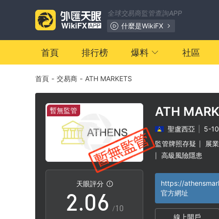
全球交易商監管查詢APP
0
什麼是WikiFX
1
首頁
排行榜
爆料
社區
首頁
-
交易商
-
ATH MARKETS
2
3
ATH MARK
暫無監管
聖盧西亞
|
5-1
0
4
監管牌照存疑
展業
|
高級風險隱患
|
1
5
https://athensmar
天眼評分
2
.
0
6
官方網址
/10
線上開戶