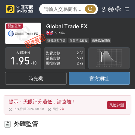
4
0
5
1
6
2
Global Trade FX
暫無監管
7
3
2-5年
監管牌照存疑
展業區域存疑
高級風險隱患
0
8
4
天眼評分
監管指數
2.38
1
.
9
5
業務指數
5.77
/10
風控指數
2.72
2
6
時光機
官方網址
3
7
4
8
提示：天眼評分過低，請遠離！
5
9
风险评测
上次檢測 2026-08-08
風險
2
条
6
外匯監管
7