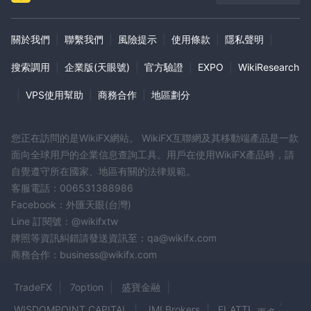
關於我們
|
聯繫我們
|
風險提示
|
使用條款
|
隱私聲明
|
搜索調用
|
企業版(天眼號)
|
官方驗證
|
EXPO
|
WikiResearch
|
VPS使用幫助
|
商務合作
|
地區劃分
您正在訪問的是WikiFX網站。 WikiFX互聯網及其移動端產品是一款
面向全球用戶的企業信息查詢工具。用戶在使用WikiFX產品時，請
自覺遵守所在國家、地區有關的法律規範。
客服電話：006531388986
Facebook：外匯天眼(台灣)
Line 訂閱號：@wikifxtw
牌照等資訊糾錯請發送資訊至：qa@wikifx.com
商務合作：business@wikifx.com
TradeFX
7option
盛寶金融
WISDOMPOINT CAPITAL
JMI Brokers
FLATTRADE