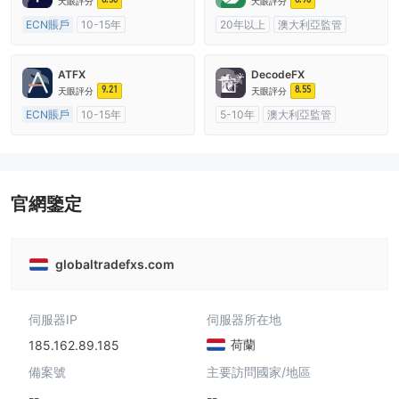
天眼評分
天眼評分
ECN賬戶
10-15年
20年以上
澳大利亞監管
澳大利亞監管
全牌照 (MM)
全牌照 (MM)
cTrader
主標MT4
ATFX
DecodeFX
9.21
8.55
天眼評分
天眼評分
ECN賬戶
10-15年
5-10年
澳大利亞監管
澳大利亞監管
全牌照 (MM)
全牌照 (MM)
主標MT4
主標MT4
官網鑒定
globaltradefxs.com
伺服器IP
伺服器所在地
荷蘭
185.162.89.185
備案號
主要訪問國家/地區
--
--