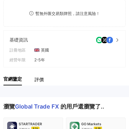
8
暫無外匯交易類牌照，請注意風險！
9
基礎資訊
註冊地區
英國
經營年限
2-5年
公司全稱
Global Trade FX
官網鑒定
評價
瀏覽
Global Trade FX
的用戶還瀏覽了..
STARTRADER
GO Markets
8.56
8.98