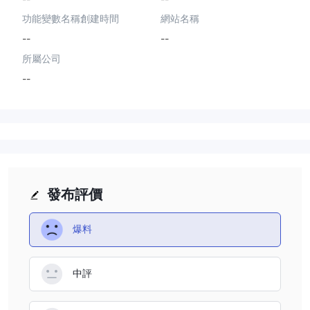
功能變數名稱創建時間
網站名稱
--
--
所屬公司
--
發布評價
爆料
中評