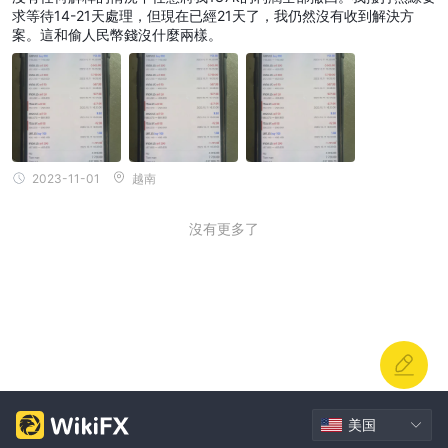
求等待14-21天處理，但現在已經21天了，我仍然沒有收到解決方
股票
：BT Markets提供交易個別公司股票的能力，讓您直接投資於
案。這和偷人民幣錢沒什麼兩樣。
它們的增長潛力。
帳戶類型
BT Markets通過提供具有不同最低存款要求的分層帳戶，迎合了不
同經驗水平和帳戶規模的交易者。
BT-Standard
1,350
：這個入門級選項適合初學者，最低存款為
2023-11-01
越南
美元
。它提供了一個基本的設置，讓您在不需要大量初始投資的情
況下探索市場。
沒有更多了
BT-Advanced
1,550美元最低存款
：提供稍高的
，這個帳戶可
能適合那些希望獲得比標準選項更多功能或功能的交易者。
BT-ECN（電子通信網絡）
：這種帳戶類型通常吸引更有經驗的
最低存款2,000美元
交易者，但需要
。ECN帳戶通常具有更緊密
的點差和更大的交易執行透明度，但也涉及更高的每筆交易佣金。
BT-Pro：
5,000美
最先進的選項似乎是BT-Pro帳戶，最低存款為
元
。這種帳戶類型適合專業交易者或具有大量資金的人，提供高級
功能和優勢。
美国
由於最低存款相對於大多數經紀商而言較高，因此在選擇最符合您需