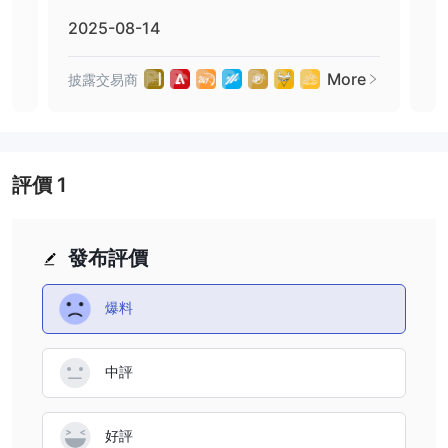
高，阻礙了那些初始資金較少的人。
2025-08-14
202
BT Markets是否安全或詐騙？
在考慮像BT Markets這樣的經紀商或任何其他平台的安全性時，進
More
披露交易商
披露
行徹底的研究並考慮各種因素非常重要。
監管情況：
CYSEC（塞浦路斯證券交易委員會）
該經紀商的
許可證，編號338/17，
LFSA（拉布安金融服務管理局）
和
許可證，編號MB/20/0050，
被視為可疑，對其監管遵從性和
評價
1
客戶保護承諾產生懷疑。這種情況還因為網站無法訪問而更加複雜。
在與金融實體打交道時，特別是在遇到這些警示指標時，進行徹底的
研究是非常必要的。
發布評價
用戶反饋：
有一份關於BT Markets的提款問題的報告，應該被視
為對該經紀商的一個值得注意的紅旗，敦促交易者在考慮與該經紀商
爆料
進行任何交易之前要謹慎並進行研究。
安全措施：
到目前為止，我們在互聯網上沒有找到該經紀商的任何
中評
安全措施。
最終，選擇是否與BT Markets進行交易是個人的決定。建議您在承
諾任何實際交易活動之前，仔細平衡風險和回報。
好評