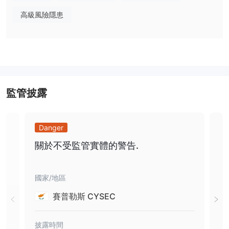
優點：
MT4交易平台：
高級風險隱患
以其先進的功能、圖表能力和用戶友好的界面而
聞名，有助於有效進行交易。
緊密的起始點差：
該經紀商採用浮動點差結構，提供起始點差從
0.0點開始，從而降低客戶成本。
分級帳戶：
BT Markets 為不同的經驗水平提供了BT-
ADVANCED、BT-ECN、BT-PRO和BT-STANDARD等選擇，為初學
監管披露
者和高級交易者提供了合適的選擇。
缺點：
疑似CYSEC和LFSA克隆：
Danger
Da
引發重大監管擔憂，可能表明存在欺
詐活動。
關於不受監管實體的警告.
關
網站無法使用
：限制了對重要信息和服務的訪問，阻礙了用戶體驗
和透明度。
國家/地區
國家
缺乏透明度：
降低了對經紀商運營和誠信的信任和信心。
WikiFX上的負面報導：
暗示可靠性和客戶滿意度存在潛在問題，
賽普勒斯 CYSEC
需要對感興趣的交易者保持警惕。
高最低存款
：最低存款為USD1350，相對於大多數經紀商來說較
披露時間
披露