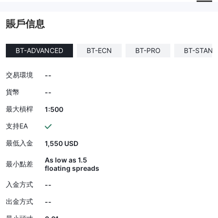
賬戶信息
BT-ADVANCED
BT-ECN
BT-PRO
BT-STAN
交易環境
--
貨幣
--
最大槓桿
1:500
支持EA
最低入金
1,550 USD
As low as 1.5
最小點差
floating spreads
入金方式
--
出金方式
--