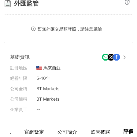
外匯監管
8
9
9
暫無外匯交易類牌照，請注意風險！
基礎資訊
註冊地區
馬來西亞
經營年限
5-10年
公司全稱
BT Markets
公司簡稱
BT Markets
企業員工
--
評價
戶信息
官網鑒定
公司簡介
監管披露