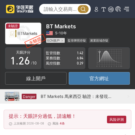
1
2
3
BT Markets
未驗證
0
4
5-10年
ECN賬戶
監管牌照存疑
展業區域存疑
0
1
5
高級風險隱患
天眼評分
監管指數
1.42
1
.
2
6
業務指數
6.84
/10
風控指數
0.29
2
3
7
線上開戶
官方網址
3
4
8
4
5
9
BT Markets 馬來西亞 驗證：未發現實體存在
Danger
5
6
提示：天眼評分過低，請遠離！
6
7
风险评测
上次檢測 2026-08-08
風險
4
条
7
8