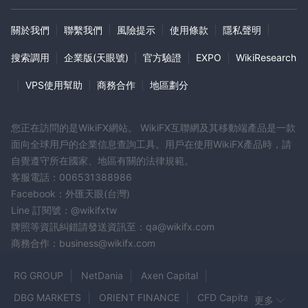
求的BT Markets帳戶之前，您需要仔細考慮您的經驗水平、交易目
關於我們
|
聯繫我們
|
風險提示
|
使用條款
|
隱私聲明
|
標和可用資金。在熟悉平台和交易之前，以較低的存款開始是明智
的。
搜索調用
|
企業版(天眼號)
|
官方驗證
|
EXPO
|
WikiResearch
槓桿
|
VPS使用幫助
|
商務合作
|
地區劃分
最高
BT Markets為客戶提供通過槓桿放大其交易頭寸的機會，提供
1:500的比例
。槓桿允許交易者用較少的資金控制更大的頭寸，從
您正在訪問的是WikiFX網站。 WikiFX互聯網及其移動端產品是一款
而可能增加利潤和損失。通過1:500的槓桿，交易者可以控制比其初
面向全球用戶的企業信息查詢工具。用戶在使用WikiFX產品時，請
始投資大100倍的頭寸大小。
自覺遵守所在國家、地區有關的法律規範。
高槓桿可以增加潛在回報，但也會增加風險，因為即使是小的市場波
客服電話：006531388986
動也可能導致巨大的盈利或損失。因此，在使用槓桿進行交易時，您
Facebook：外匯天眼(台灣)
應該謹慎並採用風險管理策略。了解槓桿對您的交易帳戶的影響，並
Line 訂閱號：@wikifxtw
僅使用符合您風險承受能力和交易目標的槓桿水平是至關重要的。
牌照等資訊糾錯請發送資訊至：qa@wikifx.com
商務合作：business@wikifx.com
交易平台
MetaTrader 4（MT4）平台
BT Markets提供行業標準的
進行交
RG GROUP
NetDania
Axen Capital
易。這個廣泛認可的平台擁有用戶友好的界面，大量的技術指標用於
DBG MARKETS
ORIENT FINANCE
CFD Capital
更多
市場分析，並且可以通過專家顧問（EA）自動化交易策略。無論您