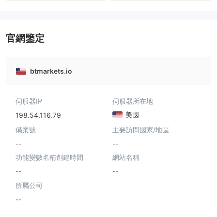
澳大利亞監管
全牌照 (MM)
澳大利亞監管
全牌照 (MM)
主標MT4
主標MT4
官網鑒定
btmarkets.io
伺服器IP
伺服器所在地
美國
198.54.116.79
備案號
主要訪問國家/地區
--
--
功能變數名稱創建時間
網站名稱
--
--
所屬公司
--