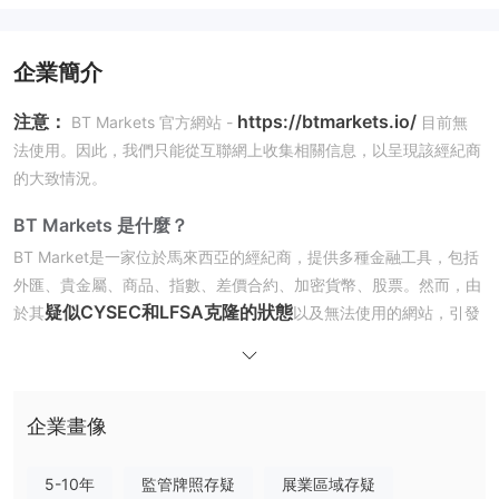
企業簡介
注意：
https://btmarkets.io/
BT Markets 官方網站 -
目前無
法使用。因此，我們只能從互聯網上收集相關信息，以呈現該經紀商
的大致情況。
BT Markets 是什麼？
BT Market是一家位於馬來西亞的經紀商，提供多種金融工具，包括
外匯、貴金屬、商品、指數、差價合約、加密貨幣、股票。然而，由
疑似CYSEC和LFSA克隆的狀態
於其
以及無法使用的網站，引發
了可靠性和可信度問題，從而增加了投資風險。
在我們即將發表的文章中，我們將對該經紀商的服務和產品進行全面
而有結構的評估。我們鼓勵感興趣的讀者深入閱讀文章，以獲得有價
值的見解。在文章結尾，我們將提供一個簡明的摘要，突出該經紀商
企業畫像
的獨特特點，以便清楚理解。
5-10年
監管牌照存疑
展業區域存疑
優點與缺點