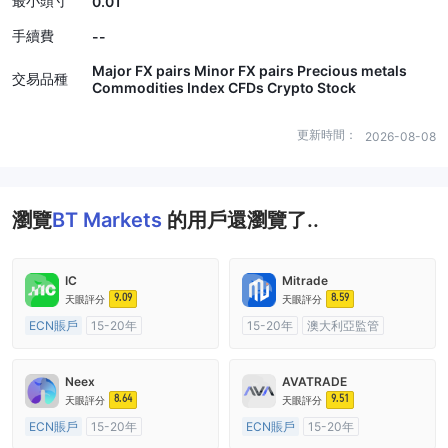
最小頭寸
0.01
手續費
--
Major FX pairs Minor FX pairs Precious metals
交易品種
Commodities Index CFDs Crypto Stock
更新時間：
2026-08-08
瀏覽
BT Markets
的用戶還瀏覽了..
IC
Mitrade
9.09
8.59
天眼評分
天眼評分
ECN賬戶
15-20年
15-20年
澳大利亞監管
澳大利亞監管
全牌照 (MM)
全牌照 (MM)
自研
主標MT4
Neex
AVATRADE
8.64
9.51
天眼評分
天眼評分
ECN賬戶
15-20年
ECN賬戶
15-20年