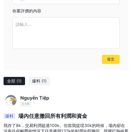
市場工具
你要評價的內容
BT Markets通過提供多樣化的可交易工具，迎合了廣泛的投資者需
求。
請輸入...
外匯
：通過交易主要、次要甚至是異國貨幣對，深入涉足全球最具
流動性的市場。根據全球事件、利率和地緣政治局勢的影響，推測匯
率的變動。
貴金屬
：獲取對傳統避險資產如黃金和白銀的投資機會，這些資產
在市場波動時往往受到追捧。BT Markets允許您交易這些貴金屬，
提交
提供對抗市場下跌的方式。
大宗商品
：通過交易石油和天然氣等大宗商品，擴大您的投資組
合。根據供需動態，利用價格波動進行資本運作。
全部
(1)
爆料
(1)
指數
：通過在熱門指數上交易差價合約（CFD），追踪整個股票市
場或特定行業的表現。這使您能夠參與廣泛的市場變動，而無需購買
Nguyễn Tiệp
個別股票。
3-5年
加密貨幣
：通過交易比特幣和以太坊等熱門加密貨幣的差價合約
場內任意撤回所有利潤和資金
爆料
（CFD），擁抱數字資產革命。BT Markets提供了參與充滿活力的
加密貨幣世界的平台，潛在地讓您根據市場情緒和技術進步進行價格
我存了8k，交易利潤超過100k。但當我提現30k的時候，場內卻在
沒有任何解釋的情況下任意將我137k的利潤全部撤回。我撥打熱線要
運作。