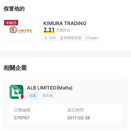
假冒他的
未驗證
KIMURA TRADING
2.21
天眼評分
5-10年
監管牌照存疑
cTrader
展業區域存疑
高級風險隱患
相關企業
ALB LIMITED(Malta)
在業
馬耳他
註冊編號
成立時間
C79767
2017-02-28