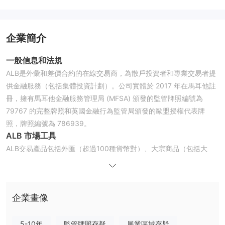
企業簡介
一般信息和法規
ALB是外彙和差價合約的在線交易商，為散戶投資者和專業交易者提
供金融服務（包括集體投資計劃）。公司實體於 2017 年在馬耳他註
冊，擁有馬耳他金融服務管理局 (MFSA) 頒發的監管牌照編號為
79767 的完整牌照和英國金融行為監管局頒發的歐盟授權代表牌
照，牌照編號為 786939。
ALB
市場工具
ALB交易產品包括外匯（超過100種貨幣對）、大宗商品（包括大
豆、玉米和小麥等軟商品）、指數（北美、歐洲和亞洲股票指數）、
股票和能源（西德克薩斯中質原油） 、布倫特原油和天然氣差價合
約）、貴金屬差價合約等。
企業畫像
最低存款
ALB開設了基本賬戶、白銀賬戶、黃金賬戶、vip賬戶。每個賬戶的
最低存款額並未完全披露，對於這部分，交易者可以聯繫該經紀商的
5-10年
監管牌照存疑
展業區域存疑