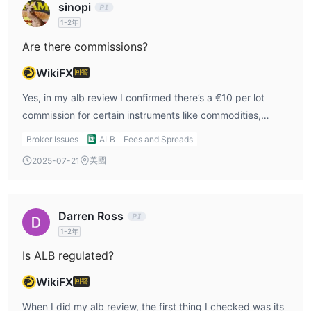
Facebook、Twitter、Linkedin、Instagram 和 Youtube。
sinopi
優點缺點
1-2年
經常問的問題
Are there commissions?
我需要存入的最低存款金額是多少 ALB？
註冊所需的最低存款金額 ALB未指定實時延遲帳戶。
WikiFX
回答
上有哪些交易工具 ALB平台？
Yes, in my alb review I confirmed there’s a €10 per lot
ALB為其客戶提供外匯、商品、能源、指數、股票以及加密貨幣的訪
commission for certain instruments like commodities,
問權。
energy, indices, and crypto CFDs. Forex trades seem to
提供的最大交易槓桿是多少 ALB？
Broker Issues
ALB
Fees and Spreads
be covered in the spread.
零售客戶可使用的最大交易槓桿為1:30，專業交易者可使用的最大
美國
2025-07-21
交易槓桿為1:100。
交易平台是做什麼的 ALB提供？
ALB為交易者提供由元報價技術支持的強大交易平台：MetaTrader
Darren Ross
4。
1-2年
Is ALB regulated?
WikiFX
回答
When I did my alb review, the first thing I checked was its