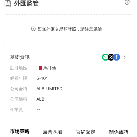
外匯監管
8
9
暫無外匯交易類牌照，請注意風險！
基礎資訊
註冊地區
馬耳他
經營年限
5-10年
公司全稱
ALB LIMITED
公司簡稱
ALB
企業員工
--
市場策略
展業區域
官網鑒定
關係族譜