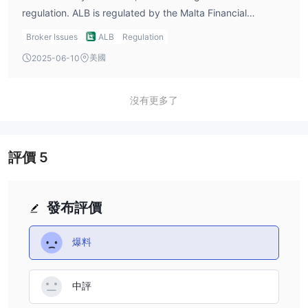
regulation. ALB is regulated by the Malta Financial
Services Authority (MFSA) with license number 79767. For
Broker Issues
ALB
Regulation
me, MFSA regulation means the broker must meet strict
美國
2025-06-10
EU compliance standards, but I still take my own
precautions before investing.
沒有更多了
評價
5
發布評價
爆料
中評