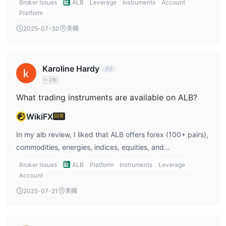
Broker Issues
ALB
Leverage
Instruments
Account
者。 webtrader 允許交易者使用任何具有與桌面版相同功能的網絡
Platform
瀏覽器（windows、mac、linux）進行交易。
美國
2025-07-30
存取款
ALB允許其客戶通過銀行轉賬和信用卡進行存款和取款。接受的銀行
轉賬貨幣為歐​​元、美元、bgp 和瑞士法郎，不收取手續費。接受的
Karoline Hardy
信用卡貨幣為歐元和美元，提款時不收取任何費用，執行速度快。
1-2年
客戶支持
What trading instruments are available on ALB?
ALB依靠其常見問題解答部分和實時聊天為其客戶提供客戶支持，客
戶同樣可以通過電子郵件和電話與該經紀人取得聯繫。以下是一些聯
WikiFX
回答
繫方式：
In my alb review, I liked that ALB offers forex (100+ pairs),
電話
commodities, energies, indices, equities, and
手機：+356 2371 6000
cryptocurrencies. This variety suits my strategy since I like
英國：+44 20 3053 3796 德國：+49 152 2777 3905
Broker Issues
ALB
Platform
Instruments
Leverage
to diversify across asset classes.
Account
西班牙：+34 91 003 6814 意大利：+39 05 1018 1495
註冊公司地址：48, SIR AUGUSTUS BARTOLO STREET CASA
美國
2025-07-21
ROMA, TA XBIEX XBX 1099, MALTA。
或者您也可以在一些社交媒體平台上關注該經紀人，例如