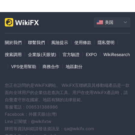
美国
關於我們
|
聯繫我們
|
風險提示
|
使用條款
|
隱私聲明
|
搜索調用
|
企業版(天眼號)
|
官方驗證
|
EXPO
|
WikiResearch
|
VPS使用幫助
|
商務合作
|
地區劃分
您正在訪問的是WikiFX網站。 WikiFX互聯網及其移動端產品是一款
面向全球用戶的企業信息查詢工具。用戶在使用WikiFX產品時，請
自覺遵守所在國家、地區有關的法律規範。
客服電話：006531388986
Facebook：外匯天眼(台灣)
Line 訂閱號：@wikifxtw
牌照等資訊糾錯請發送資訊至：qa@wikifx.com