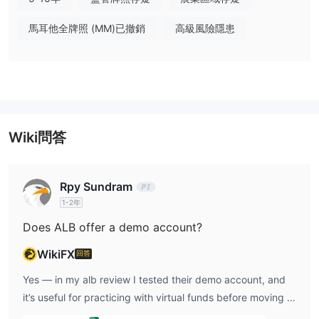
客戶支持人員。
馬耳他全牌照 (MM)已撤銷
高級風險隱患
槓桿作用
交易槓桿因您的交易者類型而異：零售或專業。零售客戶外匯交易的
最大交易槓桿高達 1:30，而對於專業交易者，他們可以使用高達
1:100 的最大交易槓桿。
噸
ALB
點差和佣金
Wiki問答
點差和佣金因賬戶類型而異。基本賬戶的 EURUSD 點差為 1.5，白
銀賬戶為 1.1，黃金賬戶為 0.9，VIP 賬戶為 0.7。 GBPUSD 的點差
為 Basic 賬戶 1.8，Silver 賬戶 1.4，Gold 賬戶 1.2，VIP 賬戶 1。美
Rpy Sundram
元/日元點差基本賬戶1.6，白銀賬戶1.2，黃金賬戶1，VIP賬戶0.8。
1-2年
商品、能源、股票指數差價合約和加密貨幣交易佣金為每手 10 歐
Does ALB offer a demo account?
元。
交易平台
WikiFX
回答
ALB為交易者提供由metaquote技術支持的強大交易平台：
Yes — in my alb review I tested their demo account, and
metatrader 4。mt4是世界上最受歡迎的交易平台之一，擁有最大的
it’s useful for practicing with virtual funds before moving to
交易者群體。交易者可以同時進行交易、分析和管理風險。 mt5是
live trading.
最先進的多資產交易平台，適合交易量大、技術面和基本面的交易