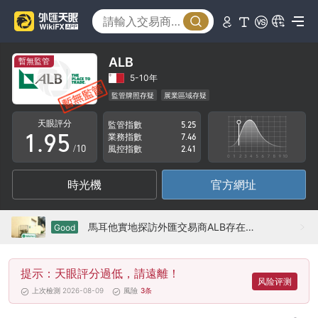
4
0
5
1
6
2
ALB
暫無監管
7
3
5-10年
監管牌照存疑
展業區域存疑
0
8
4
馬耳他全牌照 (MM)已撤銷
高級風險隱患
天眼評分
監管指數
5.25
1
.
9
5
業務指數
7.46
/10
風控指數
2.41
2
6
時光機
官方網址
3
7
4
8
馬耳他實地探訪外匯交易商ALB存在展業場所
Good
5
9
提示：天眼評分過低，請遠離！
6
风险评测
上次檢測 2026-08-09
風險
3
条
7