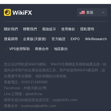
美国
關於我們
|
聯繫我們
|
風險提示
|
使用條款
|
隱私聲明
|
搜索調用
|
企業版(天眼號)
|
官方驗證
|
EXPO
|
WikiResearch
|
VPS使用幫助
|
商務合作
|
地區劃分
您正在訪問的是WikiFX網站。 WikiFX互聯網及其移動端產品是一款
面向全球用戶的企業信息查詢工具。用戶在使用WikiFX產品時，請
自覺遵守所在國家、地區有關的法律規範。
客服電話：006531388986
Facebook：外匯天眼(台灣)
Line 訂閱號：@wikifxtw
牌照等資訊糾錯請發送資訊至：qa@wikifx.com
商務合作：business@wikifx.com