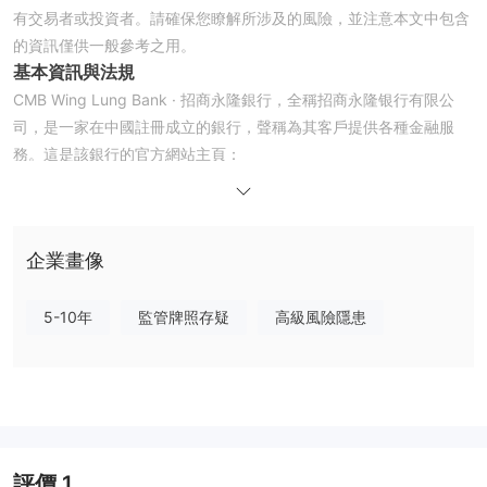
有交易者或投資者。請確保您瞭解所涉及的風險，並注意本文中包含
的資訊僅供一般參考之用。
基本資訊與法規
CMB Wing Lung Bank · 招商永隆銀行，全稱招商永隆银行有限公
司，是一家在中國註冊成立的銀行，聲稱為其客戶提供各種金融服
務。這是該銀行的官方網站主頁：
至於監管情況，目前暫未查找到任何有效監管信息。這就是為什麼
CMB Wing Lung Bank · 招商永隆銀行在WikiFX上的監管狀態被列
為「暫無監管」並只獲得了1.38/10的低分。
企業畫像
注意：截屏日期為2023年1月9日。 WikiFX是動態評分，會跟蹤交易
商動態即時評分，當前時間所截屏分數不代表過往及未來評分。
账户
5-10年
監管牌照存疑
高級風險隱患
CMB Wing Lung Bank · 招商永隆銀行在其官網首頁宣稱開戶即送
288港幣和價值高達5，000港幣的抽獎禮品。開戶似乎沒有最低入
金量的要求，也似乎不收取任何開戶費用。
業務範圍
CMB Wing Lung Bank · 招商永隆銀行的業務範圍非常廣泛，包括電
子銀行服務、存款服務、兌換、定期存款、信用卡、匯款服務、按揭
評價
1