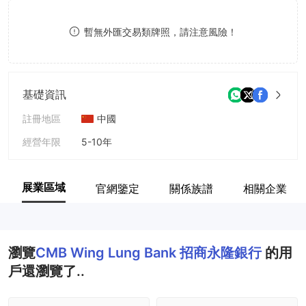
9
7
暫無外匯交易類牌照，請注意風險！
8
9
基礎資訊
註冊地區
中國
經營年限
5-10年
公司全稱
招商永隆银行有限公司
展業區域
官網鑒定
關係族譜
相關企業
瀏覽
CMB Wing Lung Bank 招商永隆銀行
的用
戶還瀏覽了..