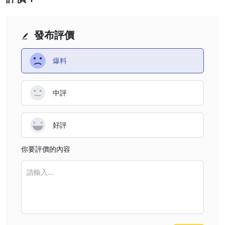
貸款、證券、保險、投資理財服務、無抵押貸款等。
費用
發布評價
對於存款、匯款、外幣現鈔兌換、信用卡、證券、投資、貸款等，
CMB Wing Lung Bank ·招商永隆銀行都將收取不同的服務費用，詳
情可見官網服務指南-服務費用一頁的收費手冊檔。
爆料
客戶支援
電話：(86)400 8822 388，(852)230 95555;
中評
社交媒體：“招商永隆银行公司金融”微信订阅号。
優缺點
常見問題
好評
你要評價的內容
請輸入...