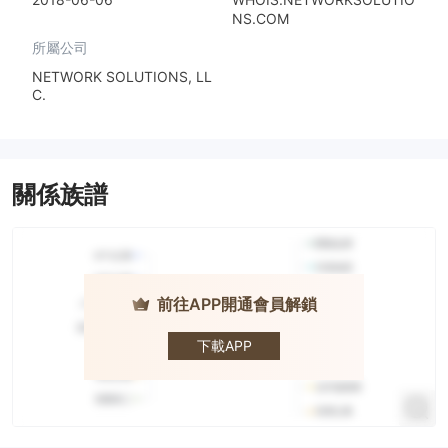
NS.COM
所屬公司
NETWORK SOLUTIONS, LL
C.
關係族譜
前往APP開通會員解鎖
CMB Wing
Lung Bank ·
招商永隆銀
下載APP
行