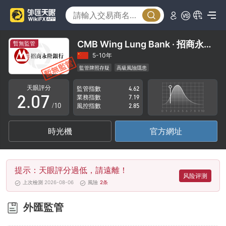
2
3
4
CMB Wing Lung Bank · 招商永隆銀行
暫無監管
0
5
5-10年
監管牌照存疑
高級風險隱患
1
6
天眼評分
監管指數
4.62
2
.
0
7
業務指數
7.19
/10
風控指數
2.85
3
1
8
時光機
官方網址
4
2
9
5
3
提示：天眼評分過低，請遠離！
6
4
风险评测
上次檢測 2026-08-06
風險
2
条
7
5
外匯監管
8
6