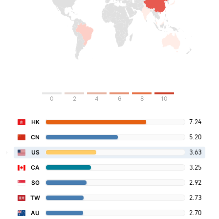
0
2
4
6
8
10
7.24
HK
5.20
CN
3.63
US
3.25
CA
2.92
SG
2.73
TW
2.70
AU