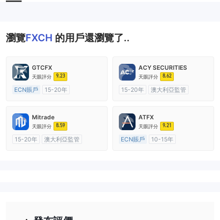
瀏覽
FXCH
的用戶還瀏覽了..
GTCFX
ACY SECURITIES
9.23
8.62
天眼評分
天眼評分
ECN賬戶
15-20年
15-20年
澳大利亞監管
英國監管
全牌照 (MM)
全牌照 (MM)
主標MT4
主標MT4
Mitrade
ATFX
8.59
9.21
天眼評分
天眼評分
15-20年
澳大利亞監管
ECN賬戶
10-15年
全牌照 (MM)
自研
澳大利亞監管
全牌照 (MM)
主標MT4