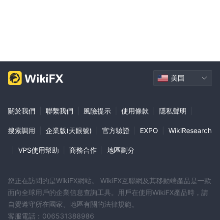
美国
關於我們
|
聯繫我們
|
風險提示
|
使用條款
|
隱私聲明
|
搜索調用
|
企業版(天眼號)
|
官方驗證
|
EXPO
|
WikiResearch
|
VPS使用幫助
|
商務合作
|
地區劃分
您正在訪問的是WikiFX網站。 WikiFX互聯網及其移動端產品是一款
面向全球用戶的企業信息查詢工具。用戶在使用WikiFX產品時，請
自覺遵守所在國家、地區有關的法律規範。
客服電話：006531388986