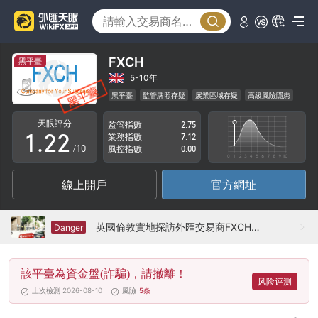
FXCH
黑平臺
0
0
5-10年
黑平臺
監管牌照存疑
展業區域存疑
高級風險隱患
0
1
1
天眼評分
監管指數
2.75
1
.
2
2
業務指數
7.12
/10
風控指數
0.00
2
3
3
線上開戶
官方網址
3
4
4
4
5
5
英國倫敦實地探訪外匯交易商FXCH不存在展業場所
Danger
5
6
6
該平臺為資金盤(詐騙)，請撤離！
6
7
7
风险评测
上次檢測 2026-08-10
風險
5
条
7
8
8