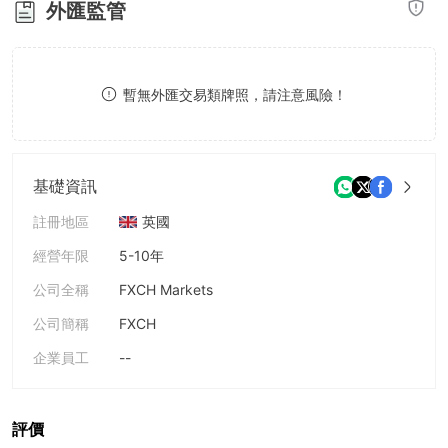
外匯監管
8
9
9
9
暫無外匯交易類牌照，請注意風險！
基礎資訊
註冊地區
英國
經營年限
5-10年
公司全稱
FXCH Markets
公司簡稱
FXCH
企業員工
--
評價