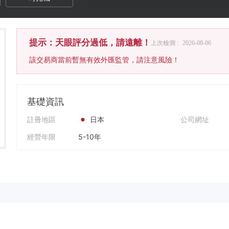
提示：天眼評分過低，請遠離！
上次檢測 :
2026-08-06
該交易商當前暫無有效外匯監管，請注意風險！
基礎資訊
註冊地區
日本
公司網址
經營年限
5-10年
公司全稱
KALO GLOBAL LIMITED