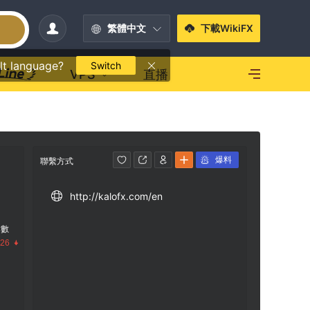
繁體中文
下載WikiFX
lt language?
Switch
VPS
直播
爆料
聯繫方式
http://kalofx.com/en
指數
.26