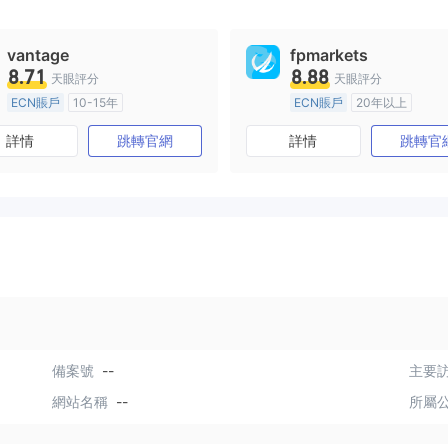
vantage
fpmarkets
8.71
8.88
天眼評分
天眼評分
ECN賬戶
10-15年
ECN賬戶
20年以上
澳大利亞監管
全牌照 (MM)
澳大利亞監管
全牌照 (MM
詳情
跳轉官網
詳情
跳轉官
主標MT4
主標MT4
備案號
--
主要訪
網站名稱
--
所屬