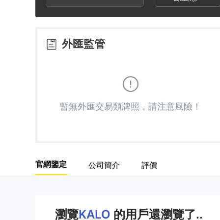
2
8
3
9
外匯監管
4
5
暫無外匯交易類牌照，請注意風險！
6
7
官網鑒定
公司簡介
評價
8
9
瀏覽
KALO
的用戶還瀏覽了..