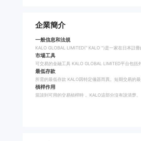
企業簡介
一般信息和法規
KALO GLOBAL LIMITED(“ KALO ")是一家
市場工具
可交易的金融工具 KALO GLOBAL LIMITED平
最低存款
所需的最低存款 KALO因特定儀器而異。短期交易的最低
槓桿作用
當談到可用的交易槓桿時， KALO這部分沒有說清
桿。
點差和佣金
KALO只說它提供低點差，但沒有指定特定工具的點差
交易平台可用
KALO聲稱它提供 mt4 交易平台。在外匯市場、差