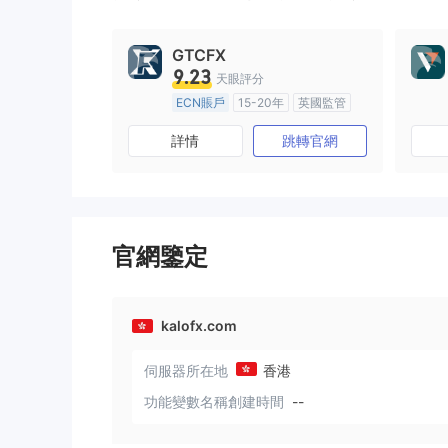
GTCFX
9.23
天眼評分
ECN賬戶
15-20年
英國監管
全牌照 (MM)
主標MT4
詳情
跳轉官網
官網鑒定
kalofx.com
伺服器所在地
香港
功能變數名稱創建時間
--