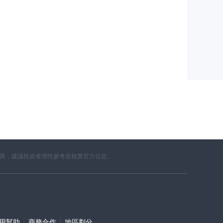
差異，建議投資者理性參考並核實官方信息。
|
|
使用幫助
商務合作
地區劃分