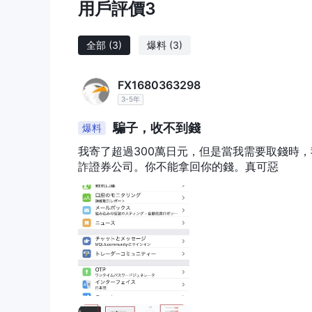
析。允許各類訂單進行交易靈活管理。
用戶評價
3
存取款
KALO支持銀聯網上銀行服務，供交易者入金。 KA
全部
(3)
爆料
(3)
國銀行供交易者取款。
FX1680363298
3-5年
騙子，收不到錢
爆料
我寄了超過300萬日元，但是當我需要取錢時
詐證券公司。你不能拿回你的錢。真可惡