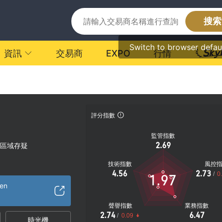
搜索
Switch to browser defau
資訊
交易商
EXPO
行情
評分指數
監管指數
2.69
區域存疑
技術指數
風控
4.56
2.73
/
0
1.97
/en
聲譽指數
業務指數
2.74
6.47
/
0.09
時光機