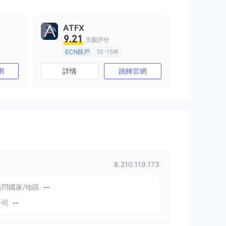
ATFX
9.21
天眼評分
ECN賬戶
10-15年
)
澳大利亞監管
全牌照 (MM)
網
詳情
跳轉官網
主標MT4
8.210.119.173
問國家/地區
--
公司
--