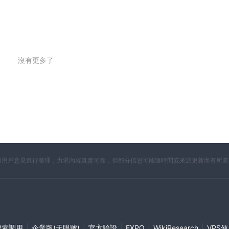
沒有更多了
開資料和用戶意見進行整理，力求內容真實可靠，但部分信息可能隨時間或來源更新而有所
|
|
|
|
|
搜索調用
企業版(天眼號)
官方驗證
EXPO
WikiResearch
VPS