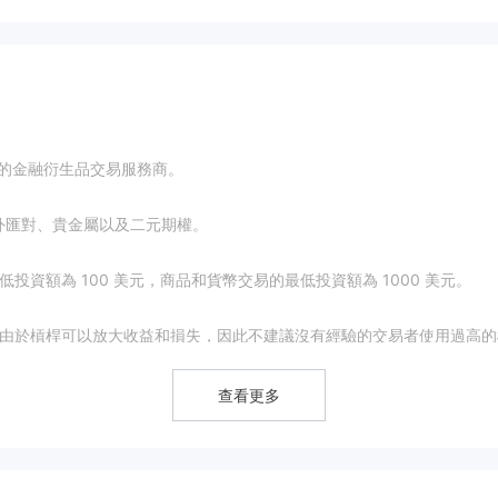
在日本註冊的金融衍生品交易服務商。
台包括外匯對、貴金屬以及二元期權。
投資額為 100 美元，商品和貨幣交易的最低投資額為 1000 美元。
楚。由於槓桿可以放大收益和損失，因此不建議沒有經驗的交易者使用過高的
查看更多
。
價合約、期貨金融市場工作時，MT4客戶端以實時模式提供交易操作和技術