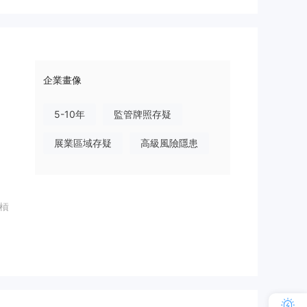
企業畫像
5-10年
監管牌照存疑
展業區域存疑
高級風險隱患
槓
分