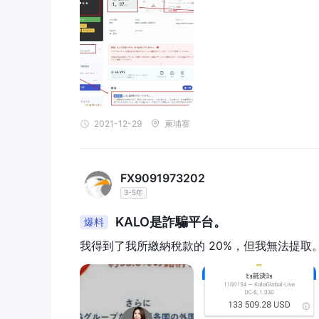
2021-12-29
柬埔寨
FX9091973202
3-5年
KALO是詐騙平台。
爆料
我得到了我所繳納稅款的 20%，但我無法提