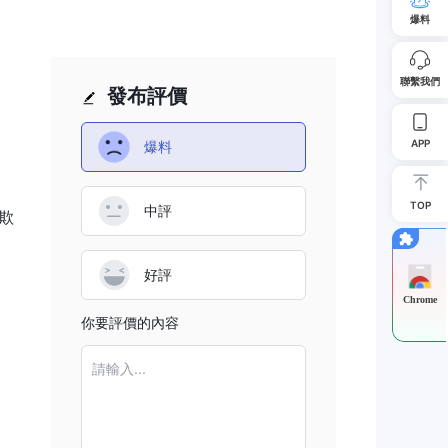
爆料
列中
聯繫我們
發布評價
APP
爆料
TOP
中評
欺
好評
Chrome
你要評價的內容
請輸入...