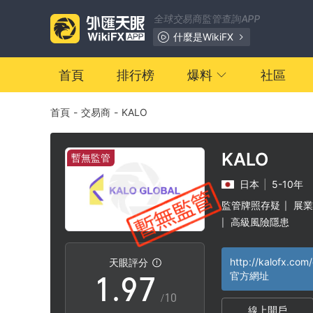
2
0
全球交易商監管查詢APP
3
1
什麼是WikiFX
4
2
首頁
排行榜
爆料
社區
首頁
-
交易商
-
KALO
5
3
6
4
KALO
暫無監管
日本
|
5-10年
7
5
監管牌照存疑
展業
|
高級風險隱患
|
0
8
6
http://kalofx.com
天眼評分
1
.
9
7
官方網址
/10
線上開戶