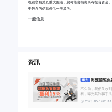
在線交易涉及重大風險，您可能會損失所有投資資金。
中包含的信息僅供一般參考。
一般信息
什麼是 DRCFX？
離岸經紀人
DRCFX是
不受其所在地區任何知名監管機
監管，如 cysec、asic、fca、cnmv 等。
在下面的文章中，我們將從各個方面分析該經紀人的特
最後，我們也會做一個簡單的總結，讓您對經紀商的特
資訊
優點缺點
DRCFX替代經紀人
海匯國際集
曝光
有許多替代經紀人 DRCFX取決於交易者的具體需求
5%，申請出金近
不久前，我們又收到
達爾文 -
具有獨特交易模式的信譽良好的經紀商，獎
料，曝光其詐騙手法
外匯俱樂部 -
一家成熟的經紀商，提供廣泛的交易工
運作，以下我們將講
2023-05-19 01:44
免有更多人受騙。
FP 市場 -
具有競爭力的點差和廣泛的交易產品的可靠
最終，個人交易者的最佳經紀商將取決於他們特定的交