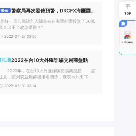
警察局再次發佈預警，DRCFX海匯國際
曝光
TOP
已窮途末路！有人50萬無法出金！
的監
“你好，目前我被別人騙進去在海匯外匯投資了50萬
資金出不了改怎麼辦？”
2022-04-27 09:50
Chrome
2022在台10大外匯詐騙交易商盤點
新聞
2022年，在台10大外匯詐騙交易商盤點 請
注意，該列表並無前後排名關係，僅表示列出10家
詐騙交易商。 交易商基本介紹，不一定為真實
2022-03-31 02:14
資訊，請投資者進行一定的媒體識讀。
戶友
台