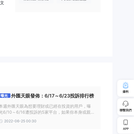
文
求的
的
爆料
外匯天眼發佈：6/17～6/23投訴排行榜
曝光
本週外匯天眼為想要理財或已經在投資的用戶，曝
聯繫我們
光6/10～6/16遭投訴的5家平台，如果你本身或親
友接觸到這些交易商，請務必盡速遠離！
2022-06-25 00:30
APP