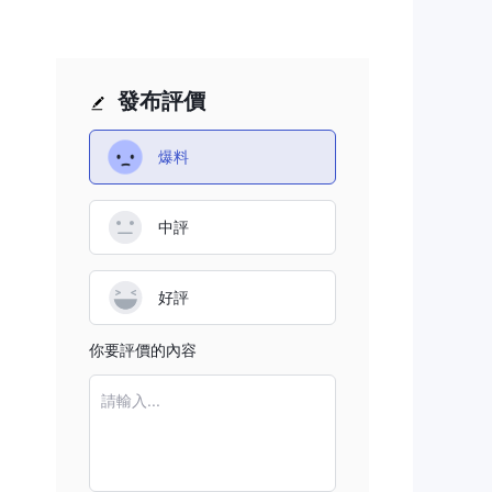
的
發布評價
爆料
中評
關
們
好評
你要評價的內容
監管
請輸入...
建