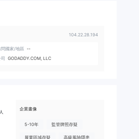
104.22.28.194
問國家/地區
--
公司
GODADDY.COM, LLC
企業畫像
人
5-10年
監管牌照存疑
展業區域存疑
高級風險隱患