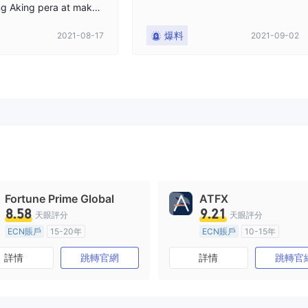
ng Aking pera at makap
g muli.
爆料
2021-08-17
2021-09-02
Fortune Prime Global
ATFX
8.58
9.21
天眼評分
天眼評分
ECN賬戶
15-20年
ECN賬戶
10-15年
澳大利亞監管
全牌照 (MM)
澳大利亞監管
全牌照 (MM
詳情
跳轉官網
詳情
跳轉官
主標MT4
主標MT4