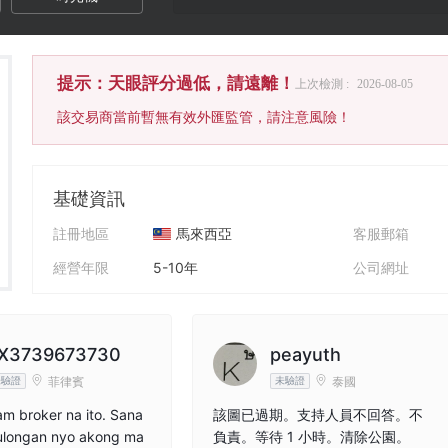
提示：天眼評分過低，請遠離！
上次檢測 :
2026-08-05
該交易商當前暫無有效外匯監管，請注意風險！
基礎資訊
註冊地區
馬來西亞
客服郵箱
經營年限
5-10年
公司網址
公司全稱
DRCFX Company Limited
X3739673730
peayuth
菲律賓
泰國
未驗證
未驗證
m broker na ito. Sana
該圖已過期。支持人員不回答。不
ulongan nyo akong ma
負責。等待 1 小時。清除公園。