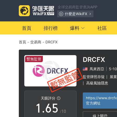
全球交易商監管查詢APP
0
什麼是WikiFX
1
0
首頁
排行榜
爆料
社區
首頁
-
交易商
-
DRCFX
2
1
3
2
DRCFX
暫無監管
馬來西亞
|
5-1
4
3
監管牌照存疑
展業
|
高級風險隱患
|
0
5
4
https://www.drcf
天眼評分
1
.
6
5
官方網址
/10
線上開戶