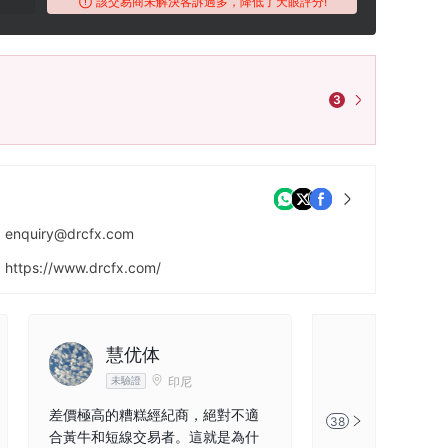
該交易商未解決客訴過多，降低了天眼評分!
3
enquiry@drcfx.com
https://www.drcfx.com/
慧优体
hly64
印尼
未驗證
未驗證
差價極高的糟糕經紀商，絕對不適
有一年没有出金了
38
合黃牛和短線交易者。這就是為什
汇国际，现在改网