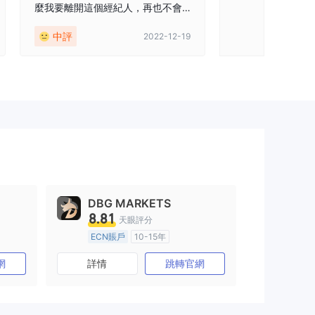
麼我要離開這個經紀人，再也不會
一直推脱时间
使用它。
中評
爆料
2022-12-19
DBG MARKETS
8.81
天眼評分
ECN賬戶
10-15年
)
澳大利亞監管
全牌照 (MM)
網
詳情
跳轉官網
主標MT4