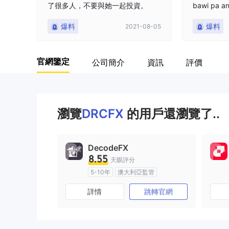
了很多人，不要與她一起投資。
bawi pa a
ag simulan
爆料
爆料
2021-08-05
官網鑒定
公司簡介
資訊
評價
瀏覽
DRCFX
的用戶還瀏覽了..
DecodeFX
8.55
天眼評分
5-10年
澳大利亞監管
全牌照 (MM)
主標MT4
詳情
跳轉官網