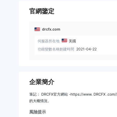
官網鑒定
drcfx.com
伺服器所在地
美國
功能變數名稱創建時間
2021-04-22
企業簡介
筆記： DRCFX官方網站 -
https://www. DRCFX .com/
的大概情況。
風險提示