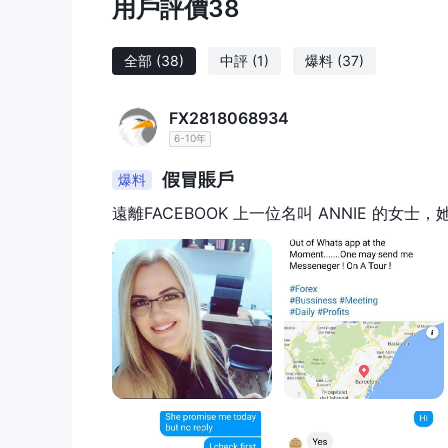
用戶評價
38
網絡瀏覽器
此外，MT4 可通過
，允許交易者從任何
MT4 可用性確保交易者可以保持與市場的聯繫並方
見下方交易平台對比表：
全部
(38)
中評
(1)
爆料
(37)
客戶服務
FX2818068934
電郵
交易者只能通過以下方式聯繫公司的客戶服務團隊
6-10年
注意：這些優點和缺點是主觀的，可能會因個人的經驗而
假冒賬戶
爆料
WikiFX用戶曝光
遠離FACEBOOK 上一位名叫 ANNIE 的女士
無法提款和詐騙
在我們的網站上，您可以看到一些
的風險。您可以在交易前查看我們的平台信息。如果您
將不勝感激，我們的專家團隊將盡一切可能為您解決問
結論
一個不受
根據現有信息，重要的是要注意 DRCFX是
引發了對該平台的安全性和可靠性的擔憂。強烈建議交
議選擇提供透明度、問責制和投資者保護的受監管經紀
常見問題 (FAQ)