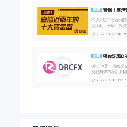
警惕！臺灣
是 DRCFX安全還是騙局？
新聞
DRCFX缺乏有效的監管
根據提供的信息，事實是
不少外匯平台在網路
定獲利，來吸引投資
管意味著沒有監督或問責制，從而增加了潛在詐騙或欺
資金盤的形式！我們
DRCFX.必須優先考慮資金安全，並選擇能為客戶提
2022-04-29 10:18
灣行騙的資金盤，請
產品和服務
投資
: 廣泛的投資產品選擇，以幫助建立多元化的投資
帶你認識DR
新聞
貿易
: 交易工具、資源和支持
DRCFX是一個離
財富管理
: 幫助您實現特定目標的財務顧問
交易商聲稱在許多國
投資諮詢
: 經驗豐富的投資組合經理提供的多種投資
活動並未受到主流監管機
2022-04-13 13:57
智能投資組合
: 革命性的全自動投資諮詢服務
CNMV等的監管。
顧問網絡
: 獨立本地顧問為高淨值投資者提供專業指
交易平台
元交易者 4 (MT4)
DRCFX為其客戶提供訪問流行的
好且功能豐富的交易體驗。該平台提供先進的圖表工具
Windows 和 macOS
台式機，以及在運行的移動