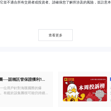
它並不適合所有交易者或投資者。請確保您了解所涉及的風險，並註意本
查看更多
構的監管。 DRCFX可能在許多國家運營，而沒有其國家知名監管機構要
點，為您提供簡單而有條理的信息。如果您有興趣，請繼續閱讀。在文章
點一目了然。
團──誆稱託管保證獲利1
和偏好。一些流行的選擇包括：
1年仍未到帳
一位用戶針對海匯國際的爆
勵熟練的交易者，使其適合那些對社交交易和投資策略感興趣的人。
。有鑑於該集團很可能仍持續
具和教育資源，使其成為初學者和經驗豐富的交易者的理想選擇。
述本案的詳細過程，希望能避
經紀商，使其成為尋求多樣化投資機會的交易者的合適選擇。
易風格、偏好和需求。