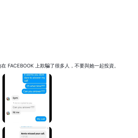
联網設備訪問他們的賬戶並進行交易，而無需下載任何軟件。跨不同平台
便地管理他們的交易，無論他們的位置或設備偏好如何。
詢問@ DRCFX .com
.
異 DRCFX的客服。
，她在 FACEBOOK 上欺騙了很多人，不要與她一起投資。
的報告
.鼓勵交易者仔細審查可用信息並考慮與在不受監管的平台上交易相
發現此類欺詐經紀人或曾經是其中的受害者，請在曝光部分告訴我們，我
題。
監管的經紀人，並且有與提款和潛在詐騙有關的問題的報告
.缺乏
易者謹慎行事，徹底研究並考慮與在不受監管的平台上交易相關的風險。
人。