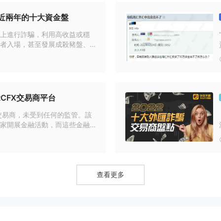
近兩年的十大資金盤
，其網站目前不可用
引發了對經紀人安全性和合法性的擔憂。缺乏適當
上進行詐騙，利用高收益或穩
者入場，甚至發展成殺豬盤、
詐活動的風險。強烈建議交易者在與不受監管且無法訪問的經紀人（如
和大家介紹10個，近兩年在台
供透明度和保護的受監管經紀商。
投資者注意警惕：
組合
CFX交易商平台
岸交易商，未受到任何的監管。該
家開展金融活動，而這些金融
策略
構如CySEC，ASIC, FCA,
預防外匯詐騙，就上外匯天眼。
導
查看更多
交易平台，適用於各種操作系統和設備。使用 MT4，交易者可以享受用
、技術指標和廣泛的訂單類型，以有效地執行交易。交易者可以訪問該平
iOS 或安卓
設備上
操作系統。