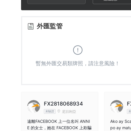
2
7
6
3
8
7
外匯監管
4
9
8
5
9
暫無外匯交易類牌照，請注意風險！
6
7
8
FX2818068934
F
尼日利亞
未驗證
9
遠離FACEBOOK 上一位名叫 ANNI
Ako ay Sca
E 的女士，她在 FACEBOOK 上欺騙
po ay mat