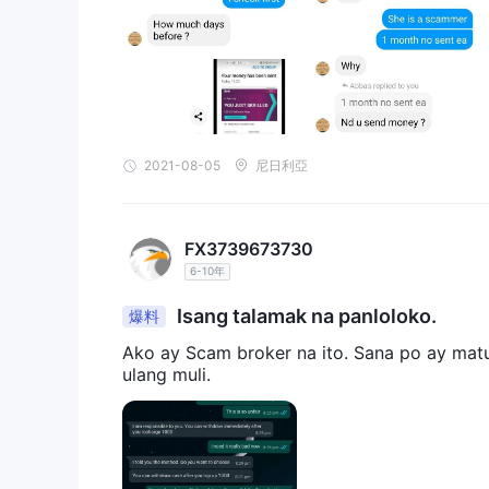
2021-08-05
尼日利亞
FX3739673730
6-10年
Isang talamak na panloloko.
爆料
Ako ay Scam broker na ito. Sana po ay ma
ulang muli.