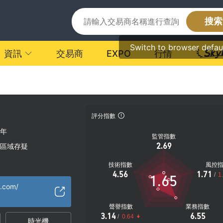
搜索
Switch to browser defau
資訊
交易商
EXPO
行情
評分指數
0年
監管指數
2.69
區域存疑
技術指數
風控
4.56
1.71
/
1
1.65
x.com/
聲譽指數
業務指數
3.14
6.55
/
0.64
時光機