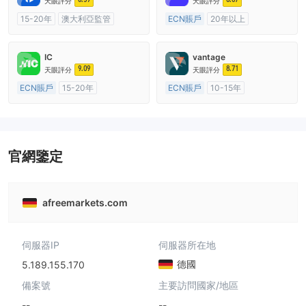
天眼評分
天眼評分
15-20年
澳大利亞監管
ECN賬戶
20年以上
全牌照 (MM)
自研
澳大利亞監管
全牌照 (MM)
主標MT4
IC
vantage
9.09
8.71
天眼評分
天眼評分
ECN賬戶
15-20年
ECN賬戶
10-15年
澳大利亞監管
全牌照 (MM)
澳大利亞監管
全牌照 (MM)
主標MT4
主標MT4
官網鑒定
afreemarkets.com
伺服器IP
伺服器所在地
德國
5.189.155.170
備案號
主要訪問國家/地區
--
--