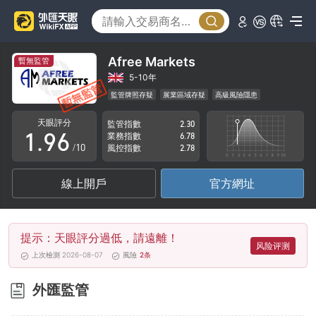
4
1
5
2
6
3
Afree Markets
暫無監管
7
4
5-10年
監管牌照存疑
展業區域存疑
高級風險隱患
0
8
5
天眼評分
監管指數
2.30
1
.
9
6
業務指數
6.78
/10
風控指數
2.78
2
7
線上開戶
官方網址
3
8
4
9
提示：天眼評分過低，請遠離！
5
风险评测
上次檢測 2026-08-07
風險
2
条
6
外匯監管
7