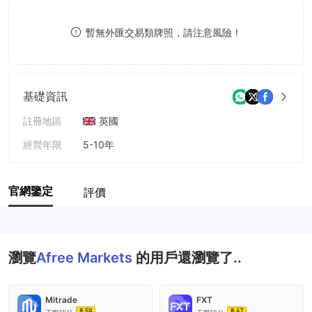
8
暫無外匯交易類牌照，請注意風險！
9
基礎資訊
註冊地區
英國
經營年限
5-10年
公司全稱
Afree Markets Limited
官網鑒定
評價
瀏覽
Afree Markets
的用戶還瀏覽了..
Mitrade
FXT
8.59
8.67