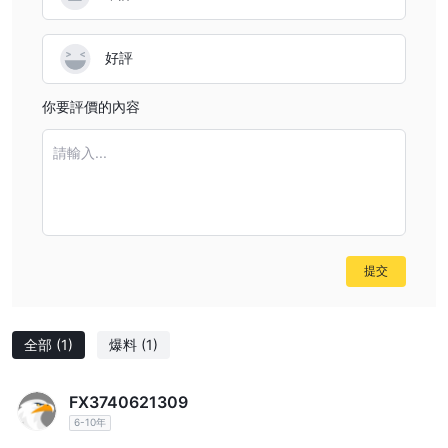
好評
你要評價的內容
請輸入...
提交
全部
(1)
爆料
(1)
FX3740621309
6-10年