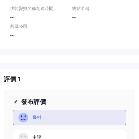
功能變數名稱創建時間
網站名稱
--
--
所屬公司
--
評價
1
發布評價
爆料
中評