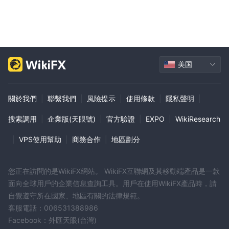
美国
關於我們
|
聯繫我們
|
風險提示
|
使用條款
|
隱私聲明
|
搜索調用
|
企業版(天眼號)
|
官方驗證
|
EXPO
|
WikiResearch
|
VPS使用幫助
|
商務合作
|
地區劃分
您正在訪問的是WikiFX網站。 WikiFX互聯網及其移動端產品是一款
面向全球用戶的企業信息查詢工具。用戶在使用WikiFX產品時，請
自覺遵守所在國家、地區有關的法律規範。
客服電話：006531388986
Facebook：外匯天眼(台灣)