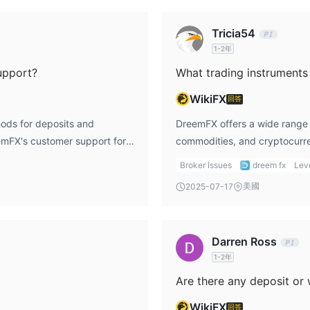
Tricia54
，視乎不同的帳戶類型。
1-2年
upport?
What trading instruments
WikiFX
回答
hods for deposits and
DreemFX offers a wide range o
、DISCOVER、GooglePay等
進行付款。沒有設定最低提款金額，也
eemFX's customer support for
commodities, and cryptocurre
Broker Issues
dreem fx
Lev
美國
2025-07-17
Darren Ross
1-2年
Are there any deposit or
WikiFX
回答