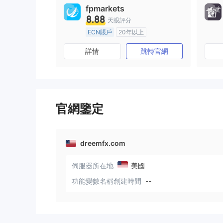
fpmarkets
8.88
天眼評分
ECN賬戶
20年以上
澳大利亞監管
全牌照 (MM)
詳情
跳轉官網
主標MT4
官網鑒定
dreemfx.com
伺服器所在地
美國
功能變數名稱創建時間
--