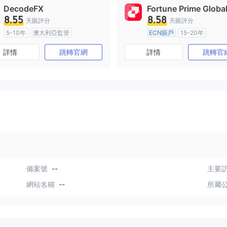
DecodeFX
Fortune Prime Globa
8.55
8.58
天眼評分
天眼評分
5-10年
澳大利亞監管
ECN賬戶
15-20年
全牌照 (MM)
主標MT4
澳大利亞監管
全牌照 (MM
詳情
跳轉官網
詳情
跳轉官
主標MT4
備案號
--
主要訪
網站名稱
--
所屬