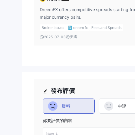
DreemFX offers competitive spreads starting fro
major currency pairs.
Broker Issues
dreem fx
Fees and Spreads
美國
2025-07-03
發布評價
爆料
中評
你要評價的內容
請輸入...