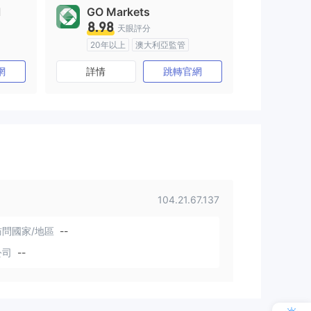
l
GO Markets
8.98
天眼評分
20年以上
澳大利亞監管
)
全牌照 (MM)
cTrader
網
詳情
跳轉官網
104.21.67.137
問國家/地區
--
公司
--