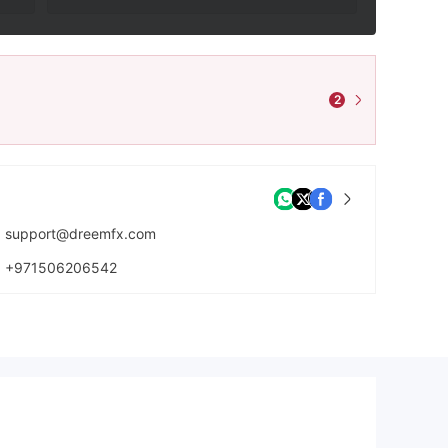
2
support@dreemfx.com
+971506206542
https://www.dreemfx.com/