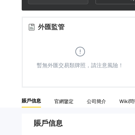
2
9
3
外匯監管
4
5
暫無外匯交易類牌照，請注意風險！
6
7
賬戶信息
官網鑒定
公司簡介
Wiki
8
賬戶信息
9