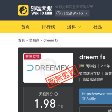
2
1
全球交易商監管查詢APP
3
2
什麼是WikiFX
4
3
首頁
排行榜
爆料
社區
首頁
-
交易商
-
dreem fx
5
4
6
5
dreem fx
暫無監管
阿聯酋
|
2-5年
7
6
監管牌照存疑
展業
|
高級風險隱患
|
0
8
7
https://www.dree
天眼評分
1
.
9
8
官方網址
/10
時