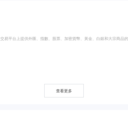
emFx交易平台上提供外匯、指數、股票、加密貨幣、黃金、白銀和大宗商品
、白銀和大宗商品交易。
查看更多
用可能對您有利，也可能對您不利。槓桿放大了貨幣匯率有利變動的回報。