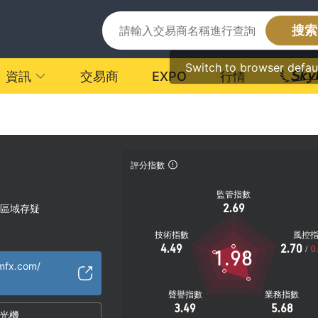
搜索
Switch to browser defau
資訊
交易商
EXPO
行情
評分指數
監管指數
2.69
區域存疑
技術指數
風控
4.49
2.70
/
0
1.98
mfx.com/
聲譽指數
業務指數
3.49
5.68
光機