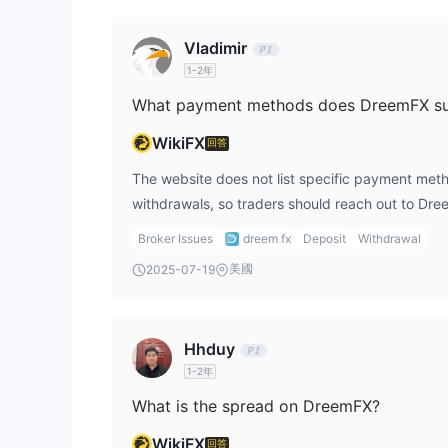
DREEMFX 費用
Vladimir
DREEMFX 不收取佣金費用，價差浮動，從0.2點起
1-2年
What payment methods does DreemFX s
交易平台
WikiFX
回答
存款與提款
The website does not list specific payment met
AMEX、VISA、Mastercard
DREEMFX 接受通過
withdrawals, so traders should reach out to Dr
有指定任何費用或收費。
further clarification.
Broker Issues
dreem fx
Deposit
Withdrawal
美國
2025-07-19
Hhduy
1-2年
What is the spread on DreemFX?
WikiFX
回答