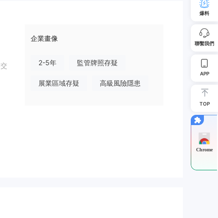
爆料
企業畫像
聯繫我們
2-5年
監管牌照存疑
的交
APP
展業區域存疑
高級風險隱患
TOP
Chrome