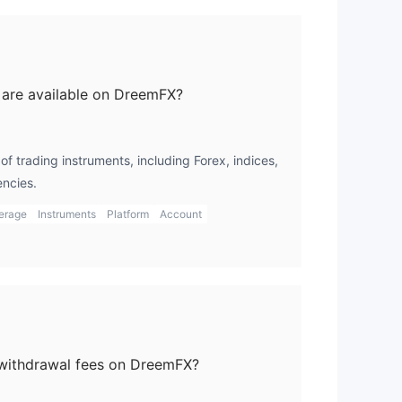
 are available on DreemFX?
f trading instruments, including Forex, indices,
沒
ncies.
erage
Instruments
Platform
Account
 withdrawal fees on DreemFX?