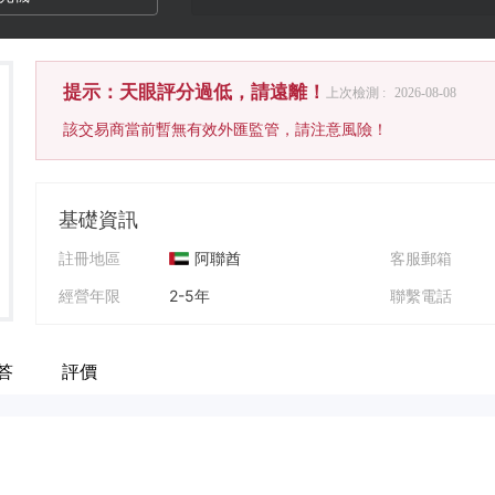
提示：天眼評分過低，請遠離！
上次檢測 :
2026-08-08
該交易商當前暫無有效外匯監管，請注意風險！
基礎資訊
註冊地區
阿聯酋
客服郵箱
經營年限
2-5年
聯繫電話
公司全稱
DREEM CAPITAL LIMITED
公司網址
問答
評價