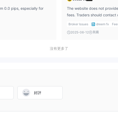
m 0.0 pips, especially for
The website does not provide 
fees. Traders should contact 
Broker Issues
dreem fx
Fee
美國
2025-06-12
沒有更多了
好評