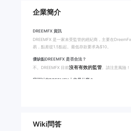
企業簡介
DREEMFX 資訊
DREEMFX 是一家未受監管的經紀商，主要在Dre
易，點差從1.5點起。最低存款要求為$10。
優缺點
DREEMFX 是否合法？
沒有有效的監管
不。DREEMFX 目前
。請注意風險！
我可以在DREEMFX上交易什麼？
DREEMFX 提供外匯、指數、股票、加密貨幣、黃金
帳戶類型
這裡是DREEMFX提供的三種帳戶類型：
槓桿
Wiki問答
DREEMFX 並未清楚提供其提供的槓桿。槓桿的使