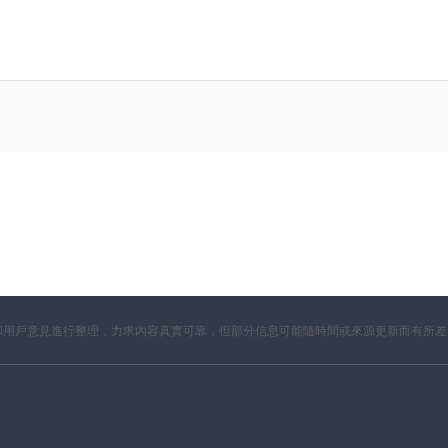
開資料和用戶意見進行整理，力求內容真實可靠，但部分信息可能隨時間或來源更新而有所