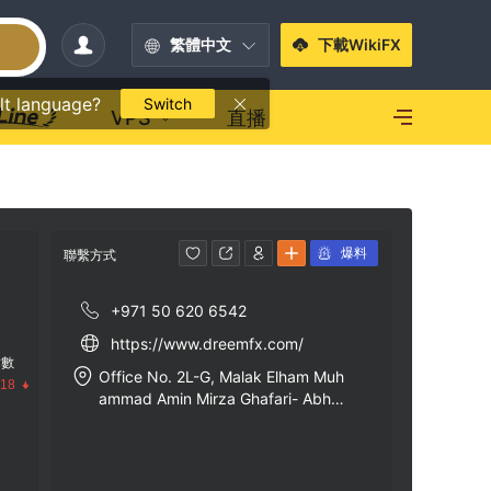
繁體中文
下載WikiFX
lt language?
Switch
VPS
直播
爆料
聯繫方式
+971 50 620 6542
https://www.dreemfx.com/
指數
Office No. 2L-G, Malak Elham Muh
.18
ammad Amin Mirza Ghafari- Abhuh
ail, Deira, Dubai, U.A.E