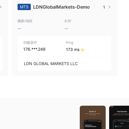
LDNGlobalMarkets-Demo
MT5
1
國家/地區
杠杆
--
--
伺服器IP
Ping
176.***.249
173 ms
LDN GLOBAL MARKETS LLC