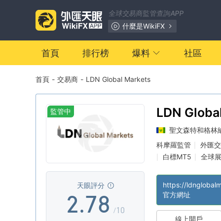
0
1
全球交易商監管查詢APP
1
2
什麼是WikiFX
2
3
首頁
排行榜
爆料
社區
首頁
-
交易商
-
LDN Global Markets
3
4
4
5
LDN Globa
監管中
聖文森特和格林
0
5
6
科摩羅監管
外匯交易
|
白標MT5
全球
|
|
1
6
7
離岸監管
|
https://ldnglobal
天眼評分
2
.
7
8
官方網址
/10
線上開戶