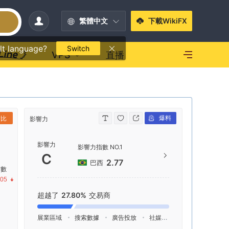
繁體中文
下載WikiFX
lt language?
Switch
VPS
直播
爆料
對比
影響力
聯繫方式
影響力
+35
影響力指數 NO.1
C
htt
2.77
巴西
指數
Richm
.05
ncen
超越了
27.80%
交易商
0.
展業區域
搜索數據
廣告投放
社媒指數