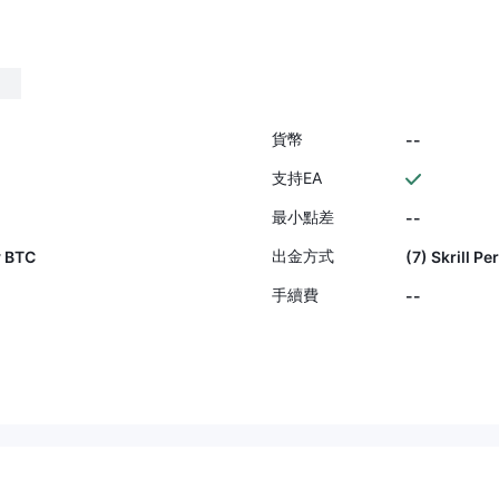
援。我強烈推薦LDN Global Market
s給任何尋找嚴謹經紀商和專業交易
環境的交易者；老實說，這是我目
前交易過最優秀的公司之一。
貨幣
--
支持EA
最小點差
--
出金方式
y BTC
(7) Skrill P
手續費
--