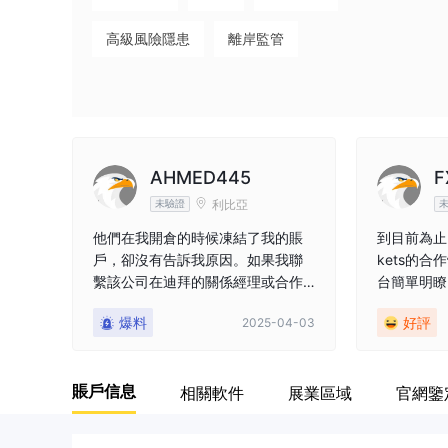
高級風險隱患
離岸監管
AHMED445
F
利比亞
未驗證
他們在我開倉的時候凍結了我的賬
到目前為止，我
戶，卻沒有告訴我原因。如果我聯
kets的
繫該公司在迪拜的關係經理或合作
台簡單明瞭
夥伴，他們會告訴我他們懷疑我的
遲，這在市
爆料
好評
2025-04-03
賬戶進行非法交易。我損失了5千美
戶服務專業
元，然後提款5.5千美元。現在我有
款還是提款
盈利的交易進行中，但無法平倉。
阻，這讓我
賬戶信息
相關軟件
展業區域
官網鑒
請小心這些詐騙經紀人。
心。