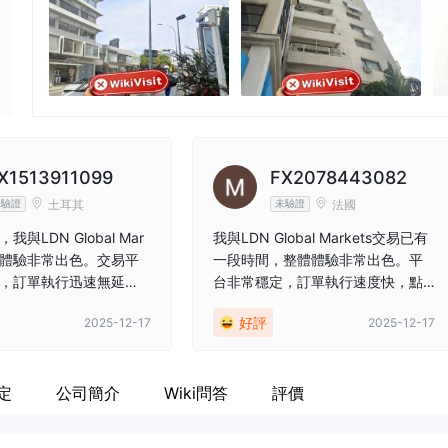
X1513911099
FX2078443082
土耳其
法國
未驗證
未驗證
與LDN Global Mar
我與LDN Global Markets交易已有
合作體驗非常出色。交易平
一段時間，整體體驗非常出色。平
，訂單執行迅速無延
台非常穩定，訂單執行速度快，點
場波動時尤為重要。客
差極具競爭力，尤其是主要外匯貨
好評
2025-12-17
2025-12-17
且樂於助人，無論是存
幣對。存款和提款流程順暢且處理
等財務操作都順利無
迅速，沒有不必要的延遲，這讓我
對與他們合作更有信
對該經紀商有強烈的安全感和信任
定
公司簡介
Wiki問答
評價
感。他們的客戶支援團隊隨時待
命，反應迅速且專業，無論何時需
要都能提供清晰的解答和實際支