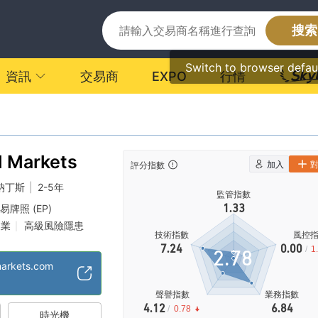
搜索
Switch to browser defau
資訊
交易商
EXPO
行情
l Markets
加入
評分指數
納丁斯
|
2-5年
監管指數
1.33
牌照 (EP)
展業
高級風險隱患
|
技術指數
風控
7.24
0.00
/
1
2.78
markets.com
聲譽指數
業務指數
4.12
6.84
/
0.78
時光機