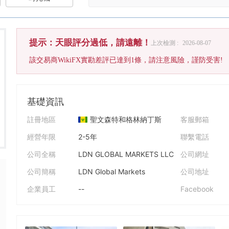
提示：天眼評分過低，請遠離！
上次檢測 :
2026-08-07
該交易商WikiFX實勘差評已達到1條，請注意風險，謹防受害!
基礎資訊
註冊地區
聖文森特和格林納丁斯
客服郵箱
經營年限
2-5年
聯繫電話
公司全稱
LDN GLOBAL MARKETS LLC
公司網址
公司簡稱
LDN Global Markets
公司地址
企業員工
--
Facebook