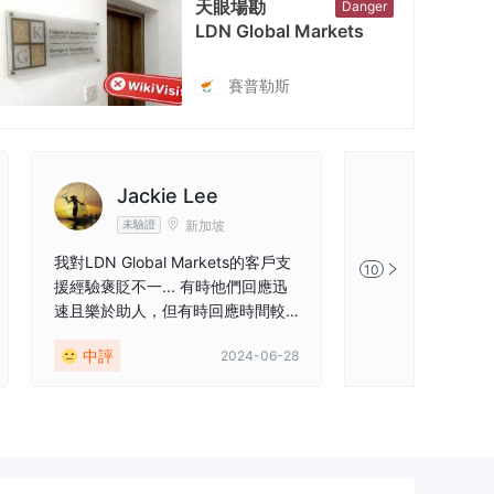
天眼場勘
Danger
LDN Global Markets
賽普勒斯
Jackie Lee
LDN
新加坡
未驗證
未驗證
我對LDN Global Markets的客戶支
最佳交易平台，提
10
援經驗褒貶不一... 有時他們回應迅
援！
速且樂於助人，但有時回應時間較
慢。
中評
好評
2024-06-28