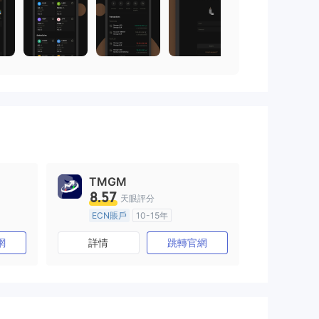
TMGM
8.57
天眼評分
ECN賬戶
10-15年
澳大利亞監管
全牌照 (MM)
網
詳情
跳轉官網
主標MT4