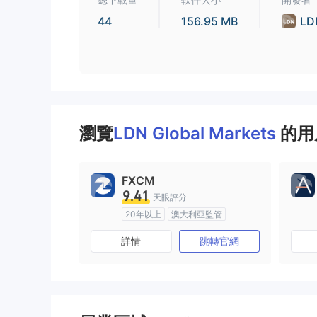
44
156.95 MB
LD
瀏覽
LDN Global Markets
的用
FXCM
9.41
天眼評分
20年以上
澳大利亞監管
全牌照 (MM)
主標MT4
詳情
跳轉官網