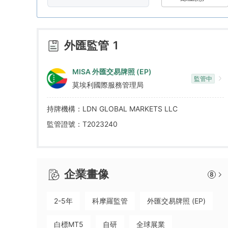
3
8
9
4
9
外匯監管
1
5
MISA 外匯交易牌照 (EP)
監管中
莫埃利國際服務管理局
6
持牌機構：LDN GLOBAL MARKETS LLC
7
監管證號：T2023240
8
企業畫像
8
9
2-5年
科摩羅監管
外匯交易牌照 (EP)
白標MT5
自研
全球展業