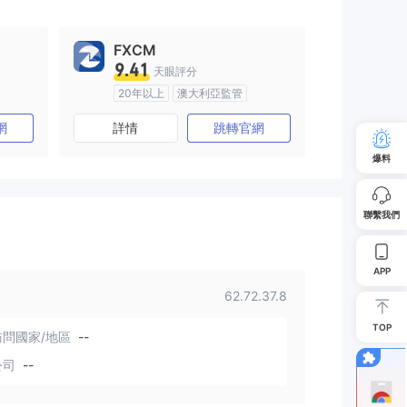
FXCM
9.41
天眼評分
20年以上
澳大利亞監管
)
全牌照 (MM)
主標MT4
網
詳情
跳轉官網
爆料
聯繫我們
APP
62.72.37.8
TOP
問國家/地區
--
公司
--