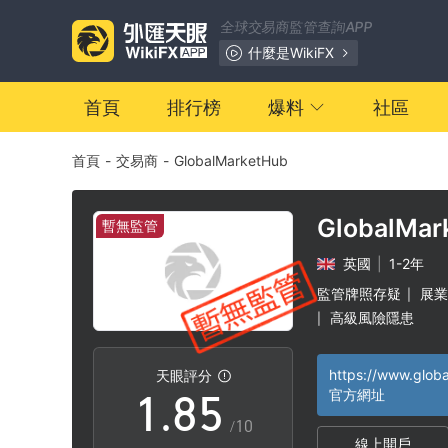
1
全球交易商監管查詢APP
2
什麼是WikiFX
3
0
首頁
排行榜
爆料
社區
首頁
-
交易商
-
GlobalMarketHub
4
1
5
2
GlobalMar
暫無監管
英國
|
1-2年
6
3
監管牌照存疑
展業
|
高級風險隱患
|
0
7
4
天眼評分
1
.
8
5
官方網址
/10
線上開戶