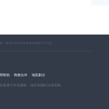
差異，建議投資者理性參考並核實官方信息。
|
|
使用幫助
商務合作
地區劃分
時，請自覺遵守所在國家、地區有關的法律規範。