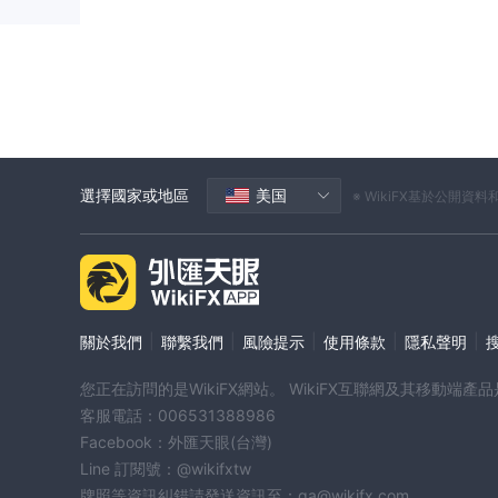
選擇國家或地區
美国
※ WikiFX基於公
|
|
|
|
|
關於我們
聯繫我們
風險提示
使用條款
隱私聲明
您正在訪問的是WikiFX網站。 WikiFX互聯網及其移動
客服電話：006531388986
Facebook：外匯天眼(台灣)
Line 訂閱號：@wikifxtw
牌照等資訊糾錯請發送資訊至：qa@wikifx.com