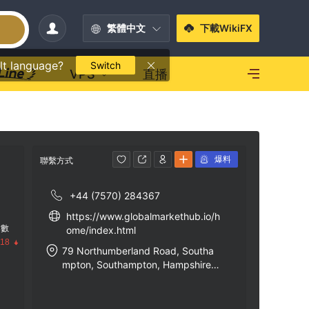
繁體中文
下載WikiFX
lt language?
Switch
VPS
直播
爆料
聯繫方式
+44 (7570) 284367
https://www.globalmarkethub.io/h
指數
ome/index.html
.18
79 Northumberland Road, Southa
mpton, Southampton, Hampshire,
United Kingdom, SO14 OES