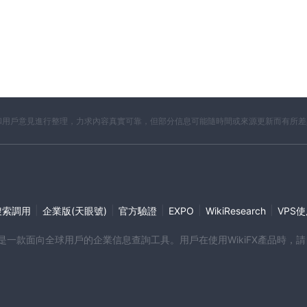
開資料和用戶意見進行整理，力求內容真實可靠，但部分信息可能隨時間或來源更新而有所
|
|
|
|
|
搜索調用
企業版(天眼號)
官方驗證
EXPO
WikiResearch
VPS
端產品是一款面向全球用戶的企業信息查詢工具。用戶在使用WikiFX產品