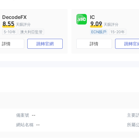
DecodeFX
IC
8.55
9.09
天眼評分
天眼評分
5-10年
澳大利亞監管
ECN賬戶
15-20年
全牌照 (MM)
主標MT4
澳大利亞監管
全牌照 (MM
詳情
跳轉官網
詳情
跳轉官
主標MT4
備案號
--
主要訪
網站名稱
--
所屬