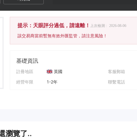
提示：天眼評分過低，請遠離！
上次檢測 :
2026-08-06
該交易商當前暫無有效外匯監管，請注意風險！
基礎資訊
註冊地區
英國
客服郵箱
經營年限
1-2年
聯繫電話
公司全稱
GlobalMarketHub
公司網址
還瀏覽了..