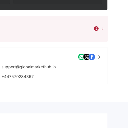
2
support@globalmarkethub.io
+447570284367
https://www.globalmarkethub.io/home/index.html