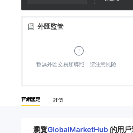
2
9
6
3
7
外匯監管
4
8
5
9
暫無外匯交易類牌照，請注意風險！
6
7
官網鑒定
評價
8
9
瀏覽
GlobalMarketHub
的用戶