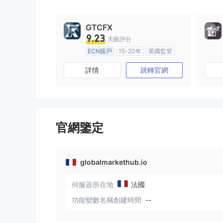
GTCFX
9.23
天眼評分
ECN賬戶
15-20年
英國監管
全牌照 (MM)
主標MT4
詳情
跳轉官網
官網鑒定
globalmarkethub.io
伺服器所在地
法國
功能變數名稱創建時間
--