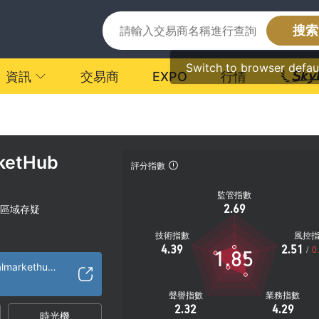
搜索
Switch to browser defau
資訊
交易商
EXPO
行情
ketHub
評分指數
監管指數
2.69
區域存疑
技術指數
風控
4.39
2.51
/
0
1.85
https://www.globalmarkethub.io/home/index.html
聲譽指數
業務指數
2.32
4.29
時光機