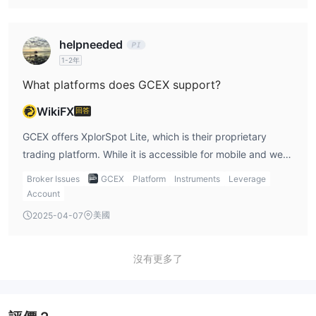
raises concerns about the level of oversight and investor
protection.
helpneeded
1-2年
What platforms does GCEX support?
WikiFX
回答
GCEX offers XplorSpot Lite, which is their proprietary
trading platform. While it is accessible for mobile and web
devices, I personally find that platforms like MT4 or MT5
Broker Issues
GCEX
Platform
Instruments
Leverage
offer more advanced tools. If I were considering long-term
Account
trading, I would prefer a platform with more sophisticated
美國
2025-04-07
features like MT5.
沒有更多了