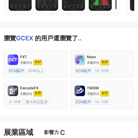
瀏覽
GCEX
的用戶還瀏覽了..
FXT
Neex
8.67
8.63
天眼評分
天眼評分
ECN賬戶
20年以上
ECN賬戶
15-20年
澳大利亞監管
全牌照 (MM)
澳大利亞監管
全牌照 (MM)
主標MT4
主標MT4
DecodeFX
TMGM
8.55
8.57
天眼評分
天眼評分
5-10年
澳大利亞監管
ECN賬戶
10-15年
全牌照 (MM)
主標MT4
澳大利亞監管
全牌照 (MM)
主標MT4
展業區域
C
影響力