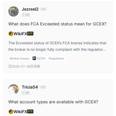
Jezreel2
1-2年
What does FCA Exceeded status mean for GCEX?
WikiFX
回答
The Exceeded status of GCEX’s FCA license indicates that
the broker is no longer fully compliant with the regulatory
authority's requirements. As a trader, I see this as a
Broker Issues
GCEX
Regulation
potential risk, and I would not consider trading without
美國
2025-07-28
understanding the implications of this status on my funds
and protection.
Tricia54
1-2年
What account types are available with GCEX?
WikiFX
回答