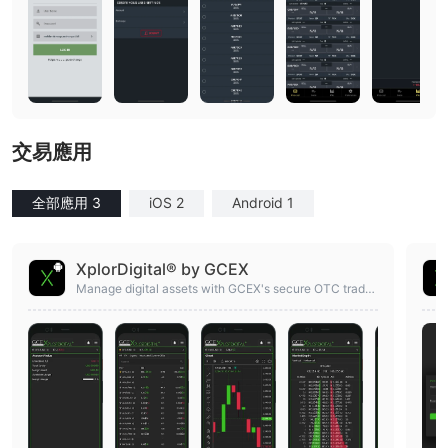
交易應用
全部應用 3
iOS 2
Android 1
XplorDigital® by GCEX
Manage digital assets with GCEX's secure OTC tradin
g and on-/off-ramp solution