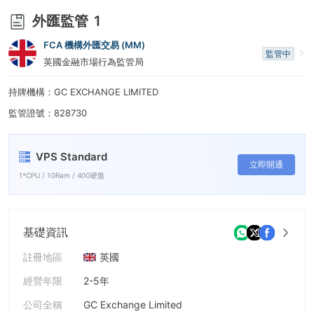
8
8
外匯監管
1
9
9
FCA 機構外匯交易 (MM)
監管中
英國金融市場行為監管局
持牌機構：GC EXCHANGE LIMITED
監管證號：828730
VPS Standard
立即開通
1*CPU / 1GRam / 40G硬盤
基礎資訊
註冊地區
英國
經營年限
2-5年
公司全稱
GC Exchange Limited