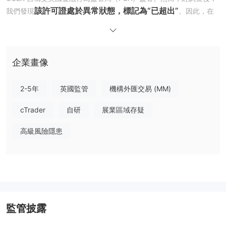
該許可證處於異常狀態，標記為“已超出”
我們發現
。因此，在
考慮與他們進行交易之前，請謹慎行事。
我可以在 GCEX 上交易什麼？
外匯貨幣對、商品、指數和
GCEX 提供多種可交易的工具，包括
企業畫像
加密貨幣
。您可以在GCEX上以緊密的點差交易所有主要和次要貨
Dax 30指數、S&P 500指數
幣，還可以交易指數，如
等等。此
2-5年
英國監管
機構外匯交易 (MM)
天然氣、石油和金屬
外，商品包括
。
cTrader
自研
展業區域存疑
交易平台
高級風險隱患
在考慮交易平台時，GCEX只提供Lite，看起來GCEX只提供
XplorSpot Lite
，這似乎是一個專有平台。不幸的是，與MT4或
MT5的專業和高級功能相比，這個平台有所不足。
因此，我們建議您選擇一家合法受監管的經紀商，提供MT4或MT5
以獲得更全面的交易體驗。
監管披露