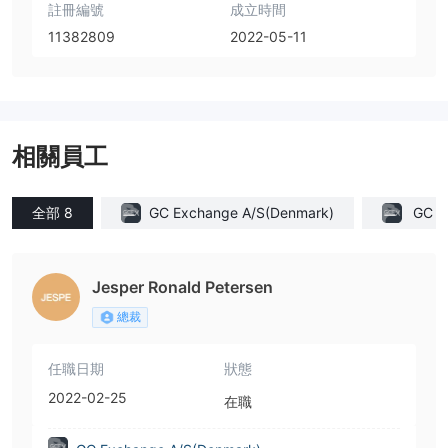
註冊編號
成立時間
11382809
2022-05-11
相關員工
全部 8
GC Exchange A/S(Denmark)
GC E
Jesper Ronald Petersen
總裁
任職日期
狀態
2022-02-25
在職