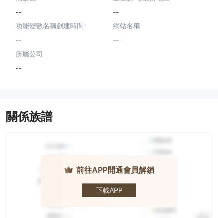
--
--
功能變數名稱創建時間
網站名稱
--
--
所屬公司
--
關係族譜
前往APP開通會員解鎖
GCEX
下載APP