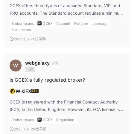
GCEX offers three types of accounts: Standard, VIP, and
PRO accounts. The Standard account requires a minimum
deposit of $200, while the VIP and PRO accounts require
Broker Issues
GCEX
Account
Platform
Leverage
higher deposits. I would likely start with the Standard
Instruments
account to get a feel for the platform before moving to
美國
2025-06-21
more advanced options.
webgalaxy
1-2年
Is GCEX a fully regulated broker?
WikiFX
回答
GCEX is registered with the Financial Conduct Authority
(FCA) in the United Kingdom. However, its FCA license is
marked as Exceeded, which means it no longer holds the
Broker Issues
GCEX
Regulation
same regulatory standards. As a trader, I would be
美國
2025-04-26
cautious with a broker operating under such a status, as it