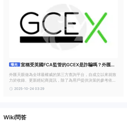
宣稱受英國FCA監管的GCEX是詐騙嗎？外匯天
曝光
眼帶你了解平台實際評價
外匯天眼做為全球最權威的第三方查詢平台，自成立以來就致
力於收錄、更新經紀商資訊，除了為用戶提供決策的參考依據
外，也經常針對詢問度高的券商進行測評。最近我們注意到不
2025-10-24 03:29
少人都想了解GCEX的評價，下面是相關的查詢與解析。
Wiki問答