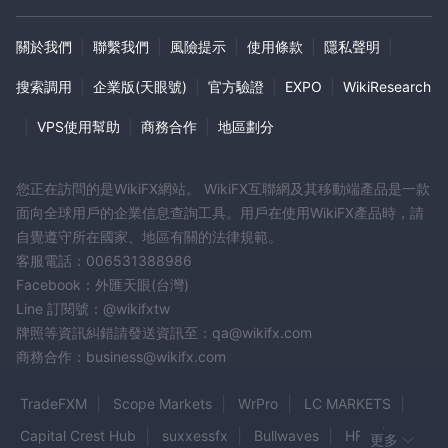
關於我們
|
聯繫我們
|
風險提示
|
使用條款
|
隱私聲明
|
搜索調用
|
企業版(天眼號)
|
官方驗證
|
EXPO
|
WikiResearch
|
VPS使用幫助
|
商務合作
|
地區劃分
您正在訪問的是WikiFX網站。 WikiFX互聯網及其移動端產品是一款
面向全球用戶的企業信息查詢工具。用戶在使用WikiFX產品時，請
自覺遵守所在國家、地區有關的法律規範。
客服電話：006531388986
Facebook：外匯天眼(台灣)
Line 訂閱號：@wikifxtw
牌照等資訊糾錯請發送資訊至：qa@wikifx.com
商務合作：business@wikifx.com
TradeFXM
Scope Markets
WrPro
LC MARKETS
Capital Crest Hub
suxxessfx
Bullwaves
HFX
更多