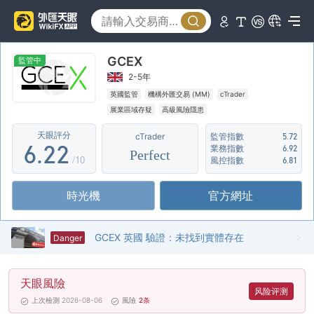
1
2
GCEX
3
監管中
2-5年
4
0
0
英國監管
機構外匯交易 (MM)
cTrader
展業區域存疑
高級風險隱患
5
1
1
天眼評分
cTrader
監管指數
5.72
6
.
2
2
業務指數
6.92
Perfect
/10
風控指數
6.81
7
3
3
時光機
官方網址
8
4
4
9
5
5
GCEX 英國 驗證：未找到實體存在
Danger
6
6
天眼風險
7
7
风险评测
上次檢測 2026-08-06
風險
2
条