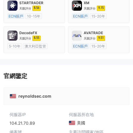
STARTRADER
XM
8.56
9.15
天眼評分
天眼評分
ECN賬戶
10-15年
ECN賬戶
15-20年
澳大利亞監管
全牌照 (MM)
澳大利亞監管
全牌照 (MM)
主標MT4
主標MT4
DecodeFX
AVATRADE
8.55
9.51
天眼評分
天眼評分
5-10年
澳大利亞監管
ECN賬戶
15-20年
全牌照 (MM)
主標MT4
澳大利亞監管
全牌照 (MM)
主標MT4
官網鑒定
reynoldsec.com
伺服器IP
伺服器所在地
美國
104.21.70.89
備案號
主要訪問國家/地區