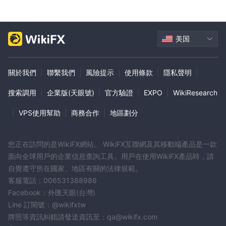
美国
關於我們
|
聯繫我們
|
風險提示
|
使用條款
|
隱私聲明
|
搜索調用
|
企業版(天眼號)
|
官方驗證
|
EXPO
|
WikiResearch
|
VPS使用幫助
|
商務合作
|
地區劃分
您正在訪問的是WikiFX網站。 WikiFX互聯網及其移動端產品是一款
面向全球用戶的企業信息查詢工具。用戶在使用WikiFX產品時，請
自覺遵守所在國家、地區有關的法律規範。
客服電話：006531388986
Facebook：外匯天眼(台灣)
Line 訂閱號：@wikifxtw
牌照等資訊糾錯請發送資訊至：qa@wikifx.com