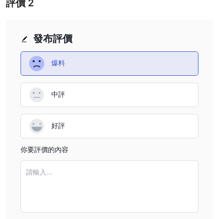
評價
2
發布評價
爆料
中評
好評
你要評價的內容
請輸入...