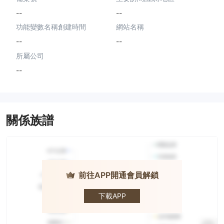
--
--
功能變數名稱創建時間
網站名稱
--
--
所屬公司
--
關係族譜
前往APP開通會員解鎖
Reynold
International
Securities
下載APP
Ltd.