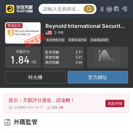
3
4
0
5
1
Reynold International Securities Ltd.
暫無監管
6
2
2-5年
監管牌照存疑
展業區域存疑
高級風險隱患
0
7
3
天眼評分
監管指數
2.71
1
.
8
4
業務指數
5.21
/10
風控指數
2.44
2
9
5
時光機
官方網址
3
6
4
7
提示：天眼評分過低，請遠離！
5
8
风险评测
上次檢測 2026-08-07
風險
2
条
6
9
外匯監管
7