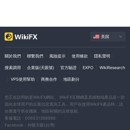
美国
關於我們
|
聯繫我們
|
風險提示
|
使用條款
|
隱私聲明
|
搜索調用
|
企業版(天眼號)
|
官方驗證
|
EXPO
|
WikiResearch
|
VPS使用幫助
|
商務合作
|
地區劃分
您正在訪問的是WikiFX網站。 WikiFX互聯網及其移動端產品是一款
面向全球用戶的企業信息查詢工具。用戶在使用WikiFX產品時，請
自覺遵守所在國家、地區有關的法律規範。
客服電話：006531388986
Facebook：外匯天眼(台灣)