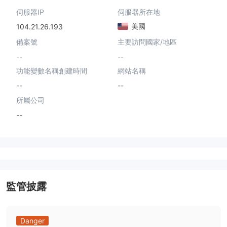
伺服器IP
伺服器所在地
美國
104.21.26.193
備案號
主要訪問國家/地區
--
--
功能變數名稱創建時間
網站名稱
--
--
所屬公司
--
監管披露
Danger