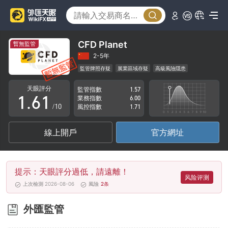
1
2
3
CFD Planet
暫無監管
4
2-5年
監管牌照存疑
展業區域存疑
高級風險隱患
0
5
0
天眼評分
監管指數
1.57
1
.
6
1
業務指數
6.00
/10
風控指數
1.71
2
7
2
線上開戶
官方網址
3
8
3
4
9
4
提示：天眼評分過低，請遠離！
5
5
风险评测
上次檢測 2026-08-06
風險
2
条
6
6
外匯監管
7
7