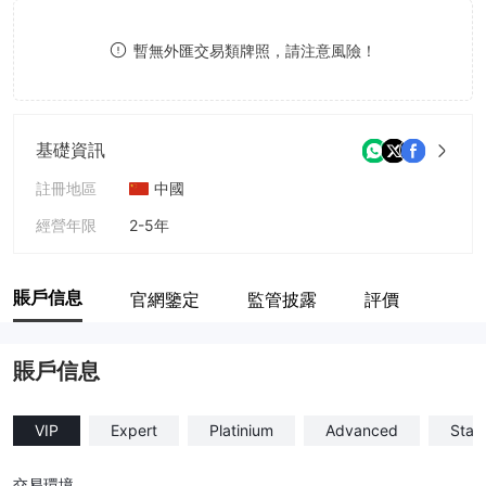
8
8
暫無外匯交易類牌照，請注意風險！
9
9
基礎資訊
註冊地區
中國
經營年限
2-5年
公司全稱
CFD Planet
賬戶信息
官網鑒定
監管披露
評價
賬戶信息
VIP
Expert
Platinium
Advanced
Stan
交易環境
--