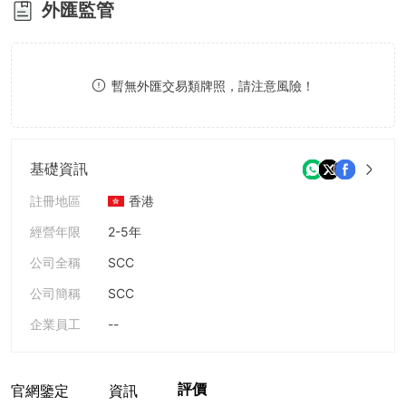
外匯監管
8
9
暫無外匯交易類牌照，請注意風險！
基礎資訊
註冊地區
香港
經營年限
2-5年
公司全稱
SCC
公司簡稱
SCC
企業員工
--
評價
官網鑒定
資訊