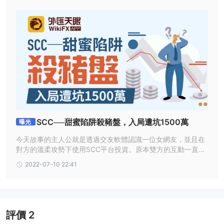
SCC──甜蜜陷阱殺豬盤，入局遭坑1500萬
曝光
今天故事的主人公就是透過交友軟體認識一位女網友，並且在
對方的溫柔攻勢下使用SCC平台投資。原本雙方的互動一直很
熱絡與融洽，但等到他決定申請出金時，一切就都變了
2022-07-10 22:41
樣……。
評價
2