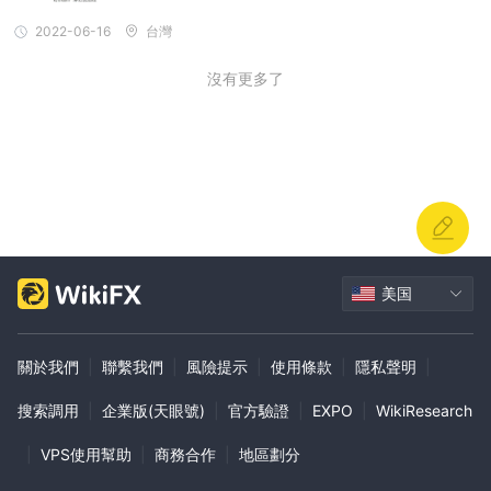
2022-06-16
台灣
沒有更多了
美国
關於我們
|
聯繫我們
|
風險提示
|
使用條款
|
隱私聲明
|
搜索調用
|
企業版(天眼號)
|
官方驗證
|
EXPO
|
WikiResearch
|
VPS使用幫助
|
商務合作
|
地區劃分