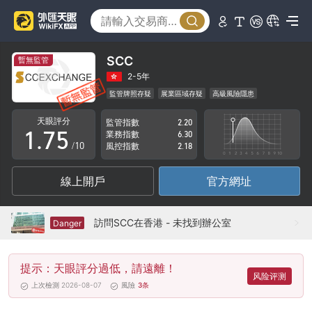
2
0
3
1
4
2
SCC
暫無監管
5
3
2-5年
監管牌照存疑
展業區域存疑
高級風險隱患
0
6
4
天眼評分
監管指數
2.20
1
.
7
5
業務指數
6.30
/10
風控指數
2.18
2
8
6
線上開戶
官方網址
3
9
7
4
8
訪問SCC在香港 - 未找到辦公室
Danger
5
9
提示：天眼評分過低，請遠離！
6
风险评测
上次檢測 2026-08-07
風險
3
条
7