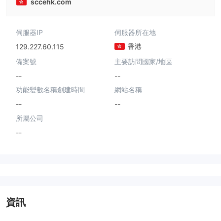
sccehk.com
伺服器IP
伺服器所在地
香港
129.227.60.115
備案號
主要訪問國家/地區
--
--
功能變數名稱創建時間
網站名稱
--
--
所屬公司
--
資訊