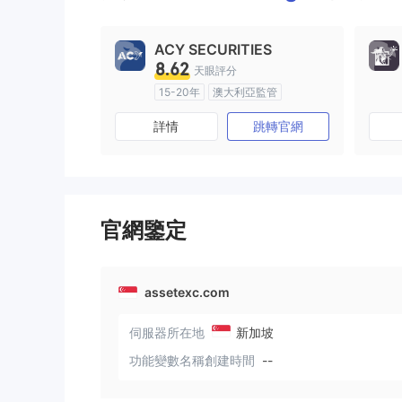
ACY SECURITIES
8.62
天眼評分
15-20年
澳大利亞監管
全牌照 (MM)
主標MT4
詳情
跳轉官網
官網鑒定
assetexc.com
伺服器所在地
新加坡
功能變數名稱創建時間
--