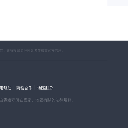
差異，建議投資者理性參考並核實官方信息。
|
|
使用幫助
商務合作
地區劃分
時，請自覺遵守所在國家、地區有關的法律規範。