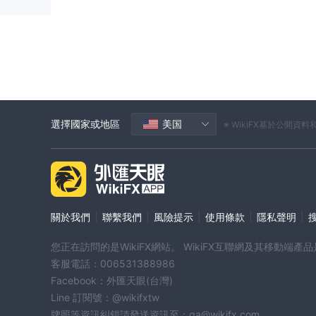
選擇國家或地區
美国
※ WikiFX基於公
|
|
|
|
|
關於我們
聯繫我們
風險提示
使用條款
隱私聲明
您正在訪問的是WikiFX網站。 WikiFX互聯網及其移動
客服電話：006531388986
Facebook：外匯天眼(台灣)
Line 訂閱號：@wikifxtw
牌照等資訊糾錯請發送資訊至：qa@wikifx.com