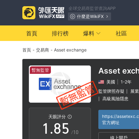
1
全球交易商監管查詢APP
2
什麼是WikiFX
3
0
首頁
排行榜
爆料
社區
首頁
-
交易商
-
Asset exchange
4
1
5
2
Asset exc
暫無監管
美國
|
1-2年
6
3
監管牌照存疑
展業
|
高級風險隱患
|
0
7
4
https://assetexc.
天眼評分
1
.
8
5
官方網址
/10
線上開戶