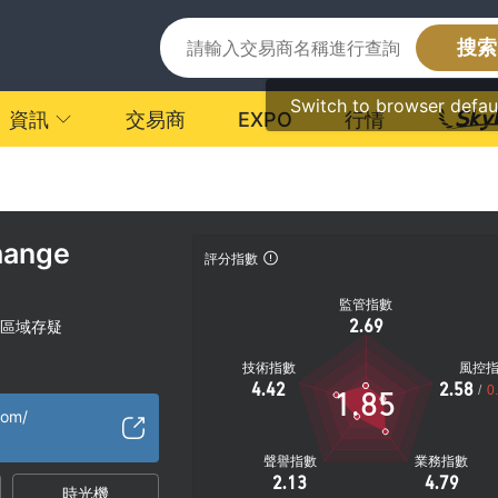
搜索
Switch to browser defau
資訊
交易商
EXPO
行情
hange
評分指數
監管指數
2.69
區域存疑
技術指數
風控
4.42
2.58
/
0
1.85
com/
聲譽指數
業務指數
2.13
4.79
時光機