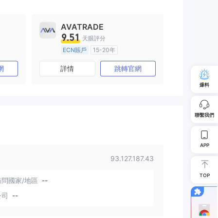
AVATRADE
9.51
天眼評分
ECN賬戶
15-20年
)
澳大利亞監管
全牌照 (MM)
網
詳情
跳轉官網
主標MT4
爆料
聯繫我們
APP
93.127.187.43
TOP
問國家/地區
--
公司
--