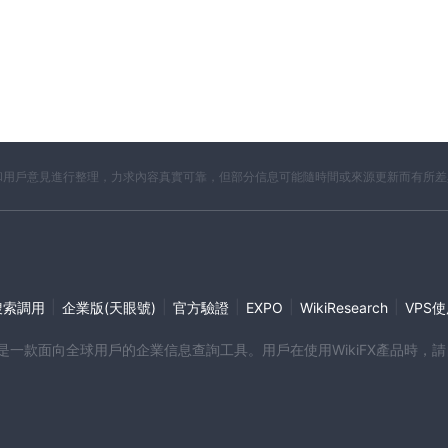
開資料和用戶意見進行整理，力求內容真實可靠，但部分信息可能隨時間或來源更新而有所
|
|
|
|
|
搜索調用
企業版(天眼號)
官方驗證
EXPO
WikiResearch
VPS
端產品是一款面向全球用戶的企業信息查詢工具。用戶在使用WikiFX產品