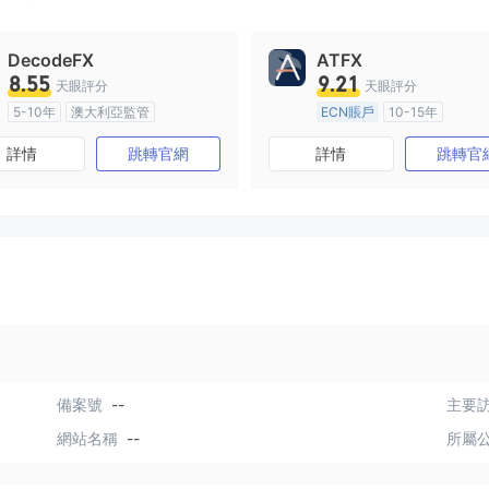
DecodeFX
ATFX
8.55
9.21
天眼評分
天眼評分
5-10年
澳大利亞監管
ECN賬戶
10-15年
全牌照 (MM)
主標MT4
澳大利亞監管
全牌照 (MM
詳情
跳轉官網
詳情
跳轉官
主標MT4
備案號
--
主要訪
網站名稱
--
所屬