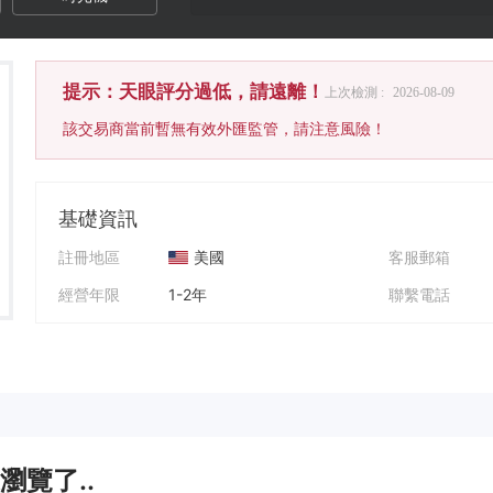
提示：天眼評分過低，請遠離！
上次檢測 :
2026-08-09
該交易商當前暫無有效外匯監管，請注意風險！
基礎資訊
註冊地區
美國
客服郵箱
經營年限
1-2年
聯繫電話
公司全稱
Asset exchange
公司網址
瀏覽了..