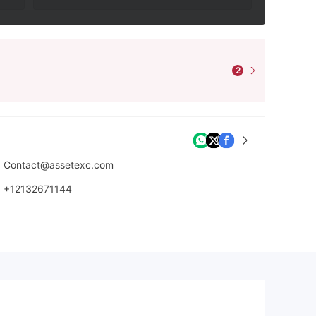
2
Contact@assetexc.com
+12132671144
https://assetexc.com/