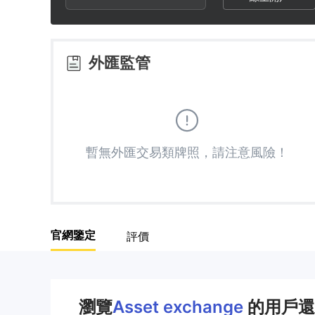
2
9
6
3
7
外匯監管
4
8
5
9
暫無外匯交易類牌照，請注意風險！
6
7
官網鑒定
評價
8
9
瀏覽
Asset exchange
的用戶還