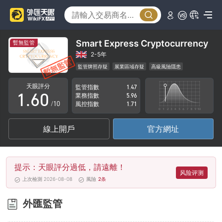
1
2
3
Smart Express Cryptocurrency
暫無監管
4
2-5年
監管牌照存疑
展業區域存疑
高級風險隱患
0
5
天眼評分
監管指數
1.47
1
.
6
0
業務指數
5.96
/10
風控指數
1.71
2
7
1
線上開戶
官方網址
3
8
2
4
9
3
提示：天眼評分過低，請遠離！
5
4
风险评测
上次檢測 2026-08-08
風險
2
条
6
5
外匯監管
7
6