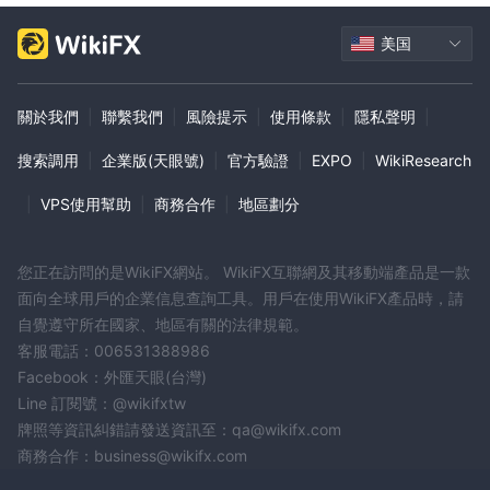
美国
關於我們
|
聯繫我們
|
風險提示
|
使用條款
|
隱私聲明
|
搜索調用
|
企業版(天眼號)
|
官方驗證
|
EXPO
|
WikiResearch
|
VPS使用幫助
|
商務合作
|
地區劃分
您正在訪問的是WikiFX網站。 WikiFX互聯網及其移動端產品是一款
面向全球用戶的企業信息查詢工具。用戶在使用WikiFX產品時，請
自覺遵守所在國家、地區有關的法律規範。
客服電話：006531388986
Facebook：外匯天眼(台灣)
Line 訂閱號：@wikifxtw
牌照等資訊糾錯請發送資訊至：qa@wikifx.com
商務合作：business@wikifx.com