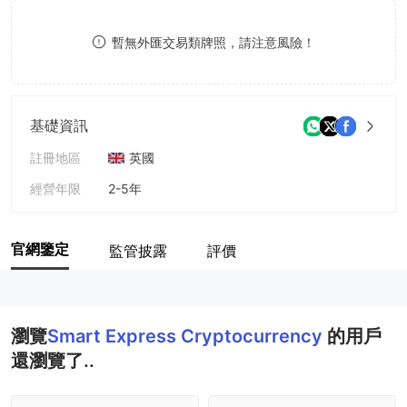
8
7
暫無外匯交易類牌照，請注意風險！
9
8
9
基礎資訊
註冊地區
英國
經營年限
2-5年
公司全稱
Smartexpresscryptocurrency
官網鑒定
監管披露
評價
瀏覽
Smart Express Cryptocurrency
的用戶
還瀏覽了..