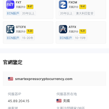
FXT
FXCM
8.67
9.41
天眼評分
天眼評分
ECN賬戶
20年以上
20年以上
澳大利亞監管
澳大利亞監管
全牌照 (MM)
全牌照 (MM)
主標MT4
主標MT4
GTCFX
ATFX
9.23
9.21
天眼評分
天眼評分
ECN賬戶
15-20年
ECN賬戶
10-15年
英國監管
全牌照 (MM)
澳大利亞監管
全牌照 (MM)
主標MT4
主標MT4
官網鑒定
smartexpresscryptocurrency.com
伺服器IP
伺服器所在地
美國
45.89.204.15
備案號
主要訪問國家/地區