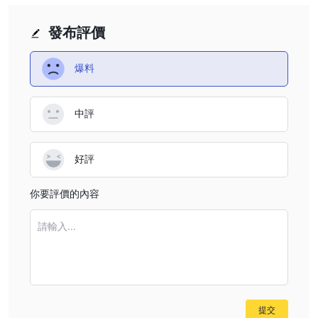
加密貨幣：FX Wealth Hub 提供了交易加密貨幣的機會，加密貨幣
作為一種投機資產類別而廣受歡迎。客戶可以從比特幣和以太坊等數
發布評價
位貨幣的價格波動中獲利。
能源：經紀商提供原油和天然氣等能源商品交易。這些商品受到地緣
爆料
政治事件和供需動態等多種因素的影響，這使得它們對尋求投資能源
產業的交易者俱有吸引力。
中評
以下是總結 FX Wealth Hub 提供的市場工具的詳細表格：
請注意，雖然列出了這些工具，但鑑於前面討論中強調的眾多危險信
號和對經紀商合法性的擔憂，潛在投資者在考慮與 FX Wealth Hub
好評
進行交易時應謹慎行事。
你要評價的內容
帳戶類型
FX Wealth Hub 提供分層結構的交易帳戶，每個帳戶都有不同的存
請輸入...
款要求和承諾利率。這些帳戶類型旨在滿足不同資本水準的投資者的
需求。然而，由於與該經紀商的信譽相關的眾多危險信號，謹慎對待
這些帳戶產品至關重要。
入門帳戶：入門帳戶是入門級選項，要求最低存款額從 500 美元到
2,999 美元不等。選擇此帳戶類型的投資者將獲得 5% 的投資每日
提交