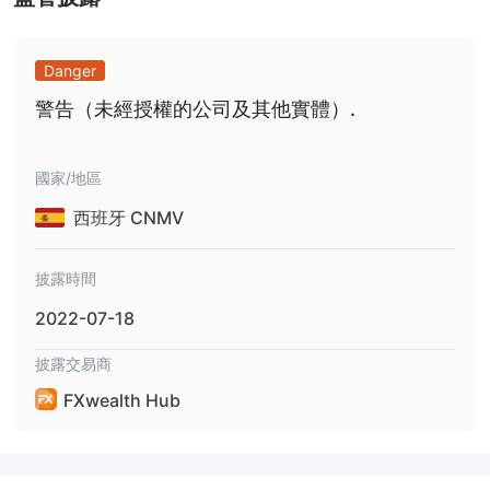
在投資者帶來了挑戰。雖然它提供多種帳戶類型並承諾高日利率，但
缺乏透明度、監管批准、必要的法律文件和可靠的客戶支援。此外，
它還被歐洲金融監管機構列入黑名單，進一步損害了其信譽。這些缺
Danger
點遠遠超過了潛在的優點，對於那些考慮使用該平台進行線上交易的
警告（未經授權的公司及其他實體）.
人來說，這是一個冒險的選擇。
市集工具
國家/地區
FX Wealth Hub 為其客戶提供一系列市場工具，讓他們能夠接觸各
西班牙 CNMV
種資產類別。這些工具包括：
貨幣對：交易者可以透過交易主要和次要貨幣對來參與外匯市場。這
披露時間
允許對一種貨幣相對於另一種貨幣的相對強度進行投機，由於其流動
性和 24 小時可用性，這是許多交易者的熱門選擇。
2022-07-18
股票差價合約：經紀商提供股票差價合約（CFD），使客戶能夠在不
披露交易商
擁有標的資產的情況下交易個別公司股票的價格變動。股票差價合約
提供了靈活性以及從上漲和下跌市場中獲利的潛力。
FXwealth Hub
指數：客戶可以存取指數差價合約，從而推測 S&P 500、FTSE 100
或 DAX 等整個股票市場指數的表現。交易指數差價合約提供了多元
化的好處和接觸更廣泛市場趨勢的機會。