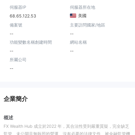
伺服器IP
伺服器所在地
美國
68.65.122.53
備案號
主要訪問國家/地區
--
--
功能變數名稱創建時間
網站名稱
--
--
所屬公司
--
企業簡介
概述
FX Wealth Hub 成立於2022 年，其合法性受到嚴重質疑，完全缺乏
監管、未公開且無執照的營運、沒有必要的法律文件、被金融監管機