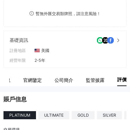
8
8
暫無外匯交易類牌照，請注意風險！
9
9
基礎資訊
註冊地區
美國
經營年限
2-5年
公司全稱
FXwealth Hub
評價
戶信息
官網鑒定
公司簡介
監管披露
賬戶信息
PLATINUM
ULTIMATE
GOLD
SILVER
交易環境
--