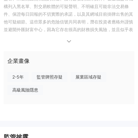
構列入黑名單、對交易軟體的可疑聲明、不明確且可能非法交易條
件、保證每日回報的不切實際的承諾，以及其網域目前掛牌出售的其
他可疑細節。這些眾多的危險信號共同表明，潛在投資者應格外謹慎
並避開外匯財富中心，因為它存在很高的財務損失風險，並且似乎表
現出與欺詐計劃相關的常見特徵。
規定
儘管 FX Wealth Hub 聲稱總部位於美國並持有 2010 年營業執照，
企業畫像
但目前其營運不受任何金融機構的有效監管。沒有具體證據表明商品
期貨交易委員會 (CFTC) 等重要機構的監管批准）和美國國家期貨協
2-5年
監管牌照存疑
展業區域存疑
會（NFA），對於合法運作至關重要。缺乏監管監督引發了人們對經
紀業務真實性和可信度的嚴重擔憂，給潛在投資者帶來了更高的風
高級風險隱患
險，因為他們在發生糾紛或財務損失時追索權可能有限。強烈建議優
先考慮具有透明監管合規性的經紀商，以確保安全和公平的交易環
境。
優點和缺點
FX Wealth Hub 作為一個交易平台，由於有幾個明顯的缺點，為潛
監管披露