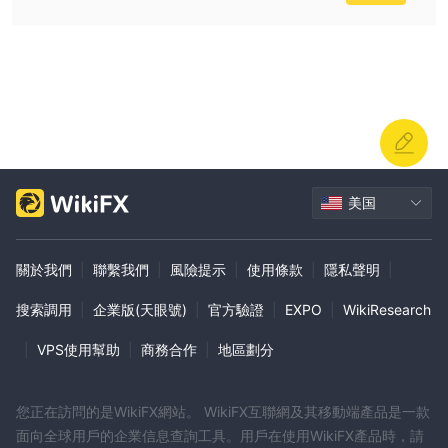
利率。雖然低存款要求看起來很有吸引力，但潛在投資者應警惕不切
實際的日利率，因為這種回報並不常見，並引起對經紀人信譽的擔
憂。
白銀帳戶：白銀帳戶要求較高的存款範圍，從 3,000 美元到 4,999
美元。該級別的投資者承諾其投資每日利率為 8%。然而，與
Starter 帳戶一樣，較高的日利率引發了人們對經紀商合法性的懷
疑。
黃金帳戶、終極帳戶和白金帳戶：這些帳戶要求的存款逐漸增加，黃
美国
金帳戶的存款金額從5,000 美元到7,999 美元不等，終極帳戶的存
款金額從8,000 美元到9,999 美元不等，白金帳戶的存款金額從
10,000 美元起。這些帳戶承諾每日利率更高，從 10% 到 15% 不
關於我們
|
聯繫我們
|
風險提示
|
使用條款
|
隱私聲明
|
等。這些遠高於行業標準的每日回報承諾是一個重大危險信號，應極
搜索調用
|
企業版(天眼號)
|
官方驗證
|
EXPO
|
WikiResearch
度謹慎對待。
總之，FX Wealth Hub 提供了分層帳戶結構，具有不同的存款要求
|
VPS使用幫助
|
商務合作
|
地區劃分
和看似誘人的每日利率。然而，潛在投資者必須謹慎行事並進行徹底
的盡職調查，因為每日高回報的承諾是不切實際的，並且表明存在潛
在的詐欺活動。缺乏透明度和監管監督進一步加劇了人們對該經紀商
您正在訪問的是WikiFX網站。 WikiFX互聯網及其移動端產品是一款
可信度的擔憂。
面向全球用戶的企業信息查詢工具。用戶在使用WikiFX產品時，請