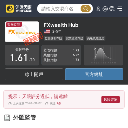
1
2
3
FXwealth Hub
暫無監管
4
2-5年
監管牌照存疑
展業區域存疑
高級風險隱患
0
5
0
天眼評分
監管指數
1.73
1
.
6
1
業務指數
6.22
/10
風控指數
1.73
2
7
2
線上開戶
官方網址
3
8
3
4
9
4
提示：天眼評分過低，請遠離！
5
5
风险评测
上次檢測 2026-08-07
風險
2
条
6
6
外匯監管
7
7