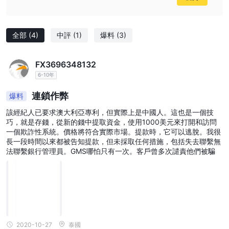
全部
(4)
中評
(1)
爆料
(3)
FX3696348132
6-10年
連鎖作弊
爆料
該經紀人已要求澳大利亞專利，但實際上是中國人。這也是一個技
巧，就是存錢，從新的錢中提取資金，使用1000美元來打開和訪問
一個欺詐性系統。價格將符合實際市場。提款時，它可以逃脫。我很
長一段時間以來都被告知提款，但未採取任何措施，包括失去聯繫無
法聯繫銀行管理員。GMS哪怕只有一次。客戶曾多次譴責他們被騙
2020-10-27
泰國