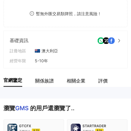
8
暫無外匯交易類牌照，請注意風險！
9
基礎資訊
註冊地區
澳大利亞
經營年限
5-10年
公司全稱
GMS INTERNATIONAL PTY LTD
官網鑒定
關係族譜
相關企業
評價
瀏覽
GMS
的用戶還瀏覽了..
GTCFX
STARTRADER
9.23
8.56