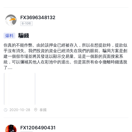
FX3696348132
6-10年
騙錢
爆料
你真的不能作弊。由於該押金已經被存入，所以在想提款時，提款似
乎沒有消失。我們投資的資金已經消失在我們的眼前。騙局方案是創
建一個假市場並將其發送以顯示交易量。這是一個新的頁面搜索系
統，可以彌補其他人在彩池中的退出。但是當所有命令撤離時錢逃脫
了....
2020-10-28
泰國
FX1206490431