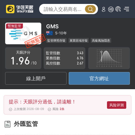
4
1
5
2
6
3
GMS
暫無監管
7
4
5-10年
監管牌照存疑
展業區域存疑
高級風險隱患
0
8
5
天眼評分
監管指數
3.43
1
.
9
6
業務指數
6.76
/10
風控指數
2.67
2
7
線上開戶
官方網址
3
8
4
9
提示：天眼評分過低，請遠離！
5
风险评测
上次檢測 2026-08-09
風險
2
条
6
外匯監管
7