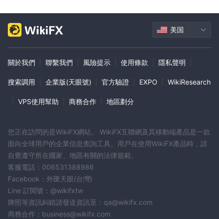
美国
關於我們
|
聯繫我們
|
風險提示
|
使用條款
|
隱私聲明
|
搜索調用
|
企業版(天眼號)
|
官方驗證
|
EXPO
|
WikiResearch
|
VPS使用幫助
|
商務合作
|
地區劃分
您正在訪問的是WikiFX網站。 WikiFX互聯網及其移動端產品是一款
面向全球用戶的企業信息查詢工具。用戶在使用WikiFX產品時，請
自覺遵守所在國家、地區有關的法律規範。
客服電話：006531388986
Facebook：外匯天眼(台灣)
Line 訂閱號：@wikifxtw
牌照等資訊糾錯請發送資訊至：qa@wikifx.com
商務合作：business@wikifx.com