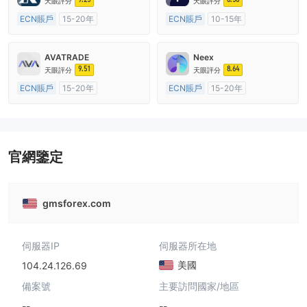
天眼評分
天眼評分
ECN賬戶
15-20年
ECN賬戶
10-15年
英國監管
全牌照 (MM)
澳大利亞監管
全牌照 (MM)
主標MT4
主標MT4
AVATRADE
Neex
9.51
8.64
天眼評分
天眼評分
ECN賬戶
15-20年
ECN賬戶
15-20年
澳大利亞監管
全牌照 (MM)
澳大利亞監管
全牌照 (MM)
主標MT4
主標MT4
官網鑒定
gmsforex.com
伺服器IP
伺服器所在地
美國
104.24.126.69
備案號
主要訪問國家/地區
--
--