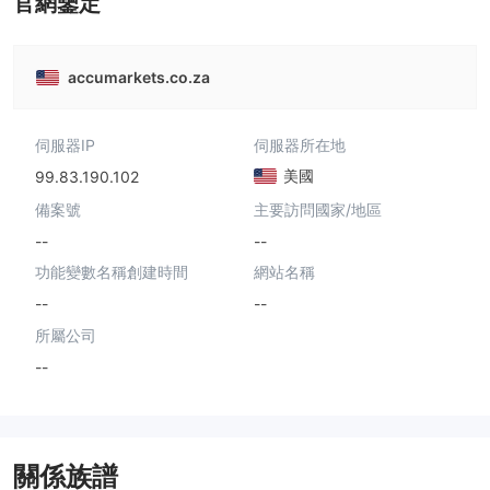
官網鑒定
accumarkets.co.za
伺服器IP
伺服器所在地
美國
99.83.190.102
備案號
主要訪問國家/地區
--
--
功能變數名稱創建時間
網站名稱
--
--
所屬公司
--
關係族譜