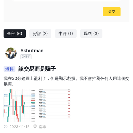
提交
全部
(6)
好評
(2)
中評
(1)
爆料
(3)
Skhutman
3-5年
該交易商是騙子
爆料
我在30分鐘圖上盈利了，但是顯示虧損。我不會推薦任何人用這個交
易商。
2023-11-15
南非