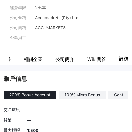
經營年限
2-5年
公司全稱
Accumarkets (Pty) Ltd
公司簡稱
ACCUMARKETS
企業員工
--
評價
係族譜
相關企業
公司簡介
Wiki問答
賬戶信息
200% Bonus Account
100% Micro Bonus
Cent
交易環境
--
貨幣
--
最大槓桿
1:500