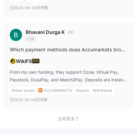
美國
2025-06-30
Bhavani Durga K
1-2年
Which payment methods does Accumarkets broker support?
WikiFX
回答
From my own funding, they support Ozow, Virtual Pay,
Paystack, DusuPay, and Match2Pay. Deposits are instant,
which is convenient, but I still wish they had more
Broker Issues
ACCUMARKETS
Deposit
Withdrawal
mainstream global options.
美國
2025-05-09
沒有更多了