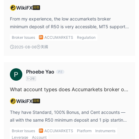
WikiFX
回答
From my experience, the low accumarkets broker
minimum deposit of R50 is very accessible, MT5 support
is great for charting and execution, and their customer
Broker Issues
ACCUMARKETS
Regulation
support via live chat actually responded quickly when I
美國
2025-08-06
had an issue with accumarkets login.
Phoebe Yao
1-2年
What account types does Accumarkets broker offer?
WikiFX
回答
They have Standard, 100% Bonus, and Cent accounts —
all with the same R50 minimum deposit and 1 pip starting
spread. Without an accumarkets demo account, I started
Broker Issues
ACCUMARKETS
Platform
Instruments
with the Cent account to test the waters.
Leverage
Account