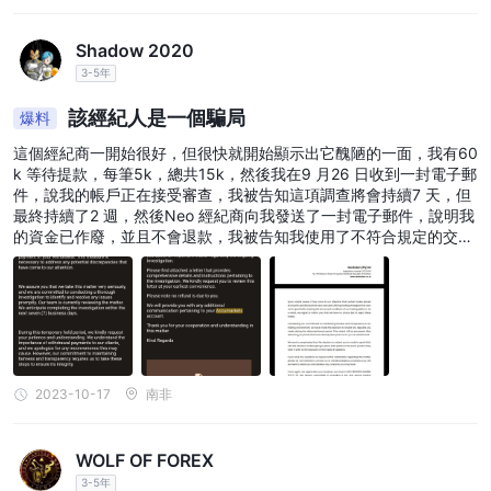
Shadow 2020
3-5年
該經紀人是一個騙局
爆料
這個經紀商一開始很好，但很快就開始顯示出它醜陋的一面，我有60
k 等待提款，每筆5k，總共15k，然後我在9 月26 日收到一封電子郵
件，說我的帳戶正在接受審查，我被告知這項調查將會持續7 天，但
最終持續了2 週，然後Neo 經紀商向我發送了一封電子郵件，說明我
的資金已作廢，並且不會退款，我被告知我使用了不符合規定的交易
策略允許，但他們從未指定任何內容，所以請遠離這個經紀人，這是
一個龐氏騙局
2023-10-17
南非
WOLF OF FOREX
3-5年