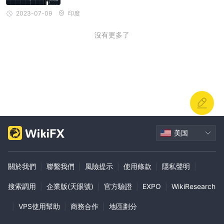
2023-07-09
印度
沒有更多了
美国
關於我們
|
聯繫我們
|
風險提示
|
使用條款
|
隱私聲明
|
搜索調用
|
企業版(天眼號)
|
官方驗證
|
EXPO
|
WikiResearch
|
VPS使用幫助
|
商務合作
|
地區劃分