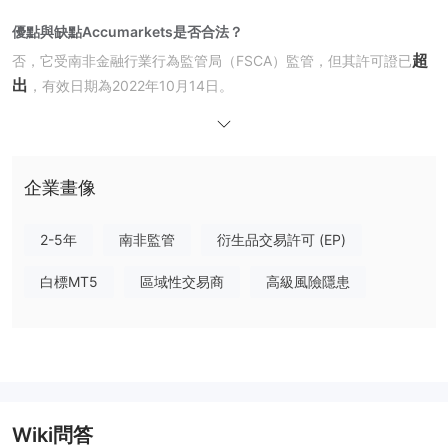
優點與缺點
Accumarkets是否合法？
超
否，它受南非金融行業行為監管局（FSCA）監管，但其許可證已
出
，有效日期為2022年10月14日。
我可以在Accumarkets上交易什麼？
Accumarkets 提供三種資產類型，包括外匯、指數和貴金屬。
企業畫像
帳戶類型
Accumarkets 提供三種帳戶類型：標準帳戶、100% 獎金帳戶和分
2-5年
南非監管
衍生品交易許可 (EP)
帳戶。然而，它並未提及是否提供模擬帳戶。
白標MT5
區域性交易商
高級風險隱患
槓桿
Accumarkets 並未指定不同帳戶類型的槓桿比例，它只提供了一個
「即將推出的1:1000槓桿」計劃，顯示槓桿可以達到1:1000。交易
者在投資前需要仔細考慮，因為高槓桿可能帶來高風險。
交易平台
Wiki問答
MT5
Accumarkets 使用
作為其交易平台，這是一個常用的平台，適