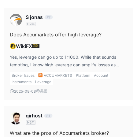
合有經驗的交易者。
S jonas
存款和提款
1-2年
Accumarkets 接受多種付款方式：Ozow、Virtual pay、
Does Accumarkets offer high leverage?
Paystack、DusuPay 和 Match2Pay。存款是即時的，提款的處理
時間通常在24小時內。然而，其他詳細信息，如接受的貨幣和佣金
WikiFX
回答
費用，尚不清楚。
Yes, leverage can go up to 1:1000. While that sounds
tempting, I know high leverage can amplify losses as
much as profits, so I keep my lot sizes small when doing
Broker Issues
ACCUMARKETS
Platform
Account
accumarkets trading.
Instruments
Leverage
美國
2025-08-08
qirhost
1-2年
What are the pros of Accumarkets broker?