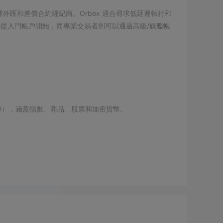
全球外匯和差價合約經紀商。Orbex 適合尋求低延遲執行和
從入門帳戶開始，而專業交易者則可以通過高級/旗艦帳
。
CFD），涵蓋指數、商品、股票和加密貨幣。
貨幣對的點差為1.5點（例如，EURUSD），並無佣金。
RUSD），而跨貨幣對的點差則在0.3至0.5點之間（例
元。