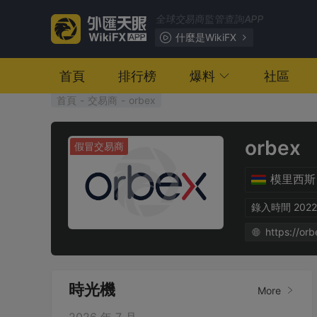
全球交易商監管查詢APP
什麼是WikiFX
首頁
排行榜
爆料
社區
首頁
-
交易商
-
orbex
orbex
假冒交易商
模里西斯
錄入時間 2022-
https://or
時光機
More