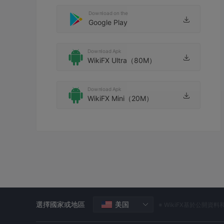
Download on the
Google Play
Download Apk
WikiFX Ultra（80M）
Download Apk
WikiFX Mini（20M）
選擇國家或地區
美国
※ WikiFX基於公