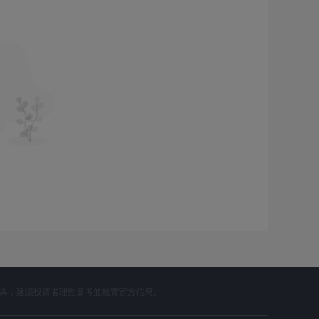
id和iOS之間進行多設備同步。此外，投資者可以通過Orbex手
和Google Play上下載。
d、Skrill、Neteller、銀聯和加密貨幣（USDT）支付
UR、GBP、PLN、CNY等（加密貨幣僅限於USDT）。
容
差異，建議投資者理性參考並核實官方信息。