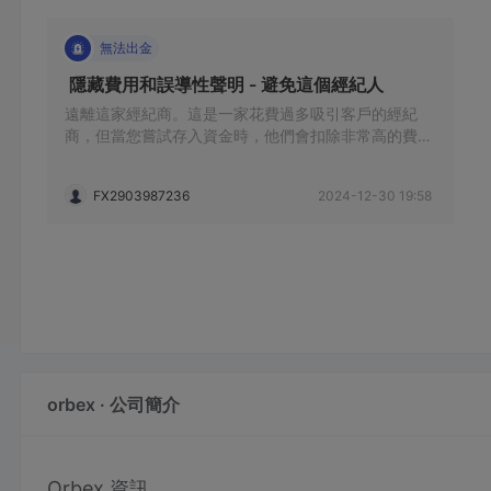
無法出金
 隱藏費用和誤導性聲明 - 避免這個經紀人 
遠離這家經紀商。這是一家花費過多吸引客戶的經紀
商，但當您嘗試存入資金時，他們會扣除非常高的費
用，提款也是一樣。我支付了大約150美元的費用和手
續費，用於存入和提取2000美元。點差和佣金非常
FX2903987236
2024-12-30 19:58
高，完全與他們廣告中的虛假宣稱相反。
orbex · 公司簡介
Orbex 資訊