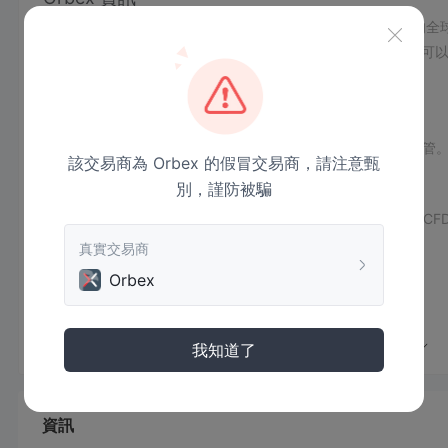
Orbex 是一家提供多元資產交易服務並支援 MT4/MT5 平台的
高槓桿的交易者，尤其擅長技術工具和資金安全。新手交易者可以
戶享受更有利的交易條件。
優點與缺點
Orbex 是否合法？
合法且合規。Orbex 獲得FSA頒發的SD110牌照，受到離岸監管
該交易商為 Orbex 的假冒交易商，請注意甄
別，謹防被騙
Orbex 可以交易什麼？
Orbex 提供超過400種交易工具。其中包括外匯和差價合約（
真實交易商
帳戶類型
Orbex
此外，還提供無掉期利息的帳戶（需要宗教證明）。
Orbex 費用
我知道了
Orbex 的點差和佣金取決於帳戶類型。例如，在入門帳戶中，主要
在高級/終極帳戶中，主要貨幣對的點差可以低至0.0點（例如，EU
如，EURGBP）。佣金為高級帳戶每手8美元，終極帳戶每手5美
資訊