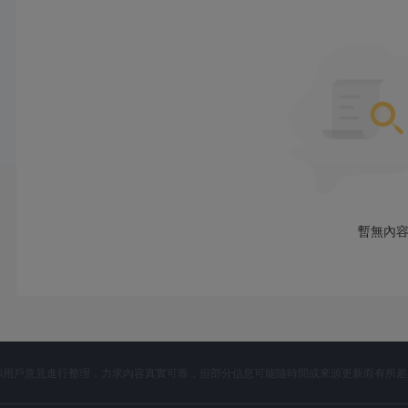
槓桿
Orbex的最高槓桿為1:500，適用於所有帳戶類型。
交易平台
Orbex支持MT4和MT5，MT4可在Windows、Mac、Andro
機應用程式註冊、設置和管理其交易帳戶，該應用程式可在App Store
存款和提款
最低存款金額為100美元（適用於入門帳戶）。通過VISA/MasterCar
即時處理，而銀行電匯需要3-5個工作日。支持的貨幣包括USD、E
暫無內
開資料和用戶意見進行整理，力求內容真實可靠，但部分信息可能隨時間或來源更新而有所