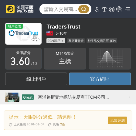
1
2
0
3
TradersTrust
離岸監管
1
4
5-10年
ECN賬戶
塞席爾監管
衍生品交易許可 (EP)
2
5
主標MT4
區域性交易商
中級風險隱患
離岸監管
天眼評分
MT4/5鑒定
3
.
6
0
主標
/10
4
7
1
線上開戶
官方網址
5
8
2
6
9
3
塞浦路斯實地探訪交易商TTCM公司 公司辦公規模較大經營狀況良好
Great
7
4
提示：天眼評分過低，請遠離！
8
5
风险评测
上次檢測 2026-08-07
風險
2
条
9
6