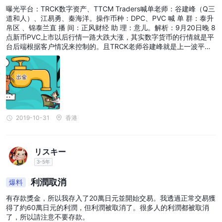
吗？不能出金怎么办？损失严重！
​曝光平台：TRCK数字资产、TTCM Traders喊单老师：谷建峰（Q三
道和人）、江易勇、秦海洋。操作币种：DPC、PVC 喊 单 群：泰升
帛区 、锦泰兰直 播 间：正风财经 助 理：意儿。解析：9月20日晚 8
点新币PVC上市以后行情一路大跌大涨，其实数字货币的行情就是平
台后端根据客户情况来控制的。且TRCK老师谷建峰就是上一波平台E
QR带单老师！而且与BCC、ABF、GIT、MT、globbc等官网类似
（不会的百度EQR、BCC等官网）。举例：EQR数字资产新币ACV上
市时间6月22日开盘价3.0元，目前0.0036元；BCC数字资产新币FS
C上市时间7月15日开盘价0.8元，目前0.0135元；ABF数字资产新币
ENC上市时间7月18日开盘价10.0元，目前价格0.0011元。TRCK数
字资产走势如何？不言而喻！目前TRCK平台遇到的问题就是只有卖
币的没有收购币的，可以币币转法币但是钱提 现不出来？赚钱了的出
2019-10-31
香港
金一点点就被平台把账号封了的，不计其数。本人原本是在股市一直
操作的股民，但是有一天有个人自称说她那里有资源有老师给建议炒
股，随后在这个美女的带领下我进入了一个群聊，里面也有一个自称
是老师的给建议，刚开始给的还蛮准的，后来他是炒股不赚钱然后呢
リスキー
带我们去做一个数字货币叫TRCK数字资产、TTCM Traders平台，
3-5年
他说他自己也在这个TRCK数字资产做虚拟货币还蛮赚钱，他还把他
自己的盈利截图发出来了。然后我简直不敢相信他的账户有好多好多
利潤取消
爆料
钱，我也是半信半疑，后来他又推荐了一个人到群里，说是帮我们开
户的，然后我就找到了这个帮我开户的人，第一次是入了10万美金，
有存款獎金，所以我存入了20萬日元並開始交易。我透過正常交易獲
打新申购DPC，我也是对老师的话深信不疑，现在这个平台现又要我
得了約60萬日元的利潤，但利潤被取消了。很多人的利潤都被取消
们申购PVC,我现在亏损了我不想申购，但是平台想方设法的让我入
了，所以請注意不要存款。