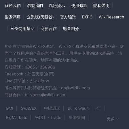
關於我們
|
聯繫我們
|
風險提示
|
使用條款
|
隱私聲明
|
搜索調用
|
企業版(天眼號)
|
官方驗證
|
EXPO
|
WikiResearch
|
VPS使用幫助
|
商務合作
|
地區劃分
您正在訪問的是WikiFX網站。 WikiFX互聯網及其移動端產品是一款
面向全球用戶的企業信息查詢工具。用戶在使用WikiFX產品時，請
自覺遵守所在國家、地區有關的法律規範。
客服電話：006531388986
Facebook：外匯天眼(台灣)
Line 訂閱號：@wikifxtw
牌照等資訊糾錯請發送資訊至：qa@wikifx.com
商務合作：business@wikifx.com
GMI
GRACEX
中陽環球
BullionVault
4T
BigMarkets
AQR L - Trade
星際集團
更多
TrendsTurbo
Capital One Step Fx
XP BEE