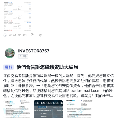
金， 但是我现在已经意识到了这个骗局
2024-01-05
日本
INVESTOR8757
3-5年
他們會告訴您繼續資助大騙局
爆料
這個交易者信託是像頂級騙局一樣的大騙局。首先，他們與您建立信
任，贈送您執行任務的代幣，然後告訴您去參加他們的課程，您將被
雇用並且賺很多錢。一旦您為您的幣安提供資金，他們會告訴您將其
轉移到信託錢包，然後轉移到您在其網站 trader-trust1.com 上的錢
包，之後他們將幫助您進行交易並允許您提款。這就是計劃的全部。
部分。一旦你摔倒了 4 個。他們會告訴你去另一個課程，即資金越來
越大，然後他們不會允許你退出。他們會告訴你加更多的錢，一旦你
做完一切就都消失了......我是受害者