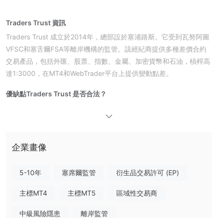
Traders Trust 資訊
Traders Trust 成立於2014年，總部設於塞浦路斯。它受到瓦努阿圖
VFSC和塞舌爾FSA等離岸機構的監管。該經紀商提供多種差價合約
交易產品，包括外匯、股票、指數、金屬、加密貨幣和石油，槓桿高
達1:3000，在MT4和WebTrader平台上提供變動點差。
優缺點
Traders Trust 是否合法？
否。Traders Trust 目前只持有兩個未經證實的許可證。請注意風
險！
我可以在Traders Trust上交易什麼？
企業畫像
Traders Trust擁有多種不同的差價合約產品，如外匯、股票、指
數、金屬、加密貨幣和石油。客戶可以交易主要、次要和異國貨幣配
5-10年
塞席爾監管
衍生品交易許可 (EP)
對，以及世界各地熱門的資產。
主標MT4
主標MT5
區域性交易商
帳戶類型
Traders Trust擁有三種即時交易帳戶：經典、專業和VIP。每種帳戶
中級風險隱患
離岸監管