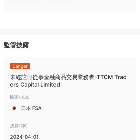
模擬帳戶
適合特定的經驗水平和交易需求。您可以使用
進行練習，
伊斯蘭（無掉期）帳戶
他們還提供
。
槓桿
高達1:3000
適用於
Traders Trust為交易者提供非常高的槓桿，
所有帳戶類型
。這讓他們可以用少量資金控制大量頭寸。高槓桿可
監管披露
以使利潤更大，但也使損失更有可能發生。
Traders Trust費用
Danger
與Traders Trust交易的費用取決於您擁有的帳戶類型，但通常與同
未經註冊從事金融商品交易業務者-TTCM Trad
行業其他公司競爭力相當，特別是對於具有最低佣金和原始點差的專
ers Capital Limited
業和VIP帳戶。
價差比較
國家/地區
過夜利息（隔夜費用）
日本 FSA
交易平台
披露時間
存款和提款
2024-04-01