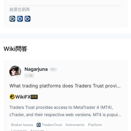
不收取任何費用
在Traders Trust進行存款或提款時
。您需要至少
$/€/£50
一個工作天內
，所有交易都會迅速完成。提款通常在
完
披露交易商
成。
Wiki問答
Nagarjuna
1-2年
What trading platforms does Traders Trust provide?
WikiFX
回答
Traders Trust provides access to MetaTrader 4 (MT4),
cTrader, and their respective web versions. MT4 is popular
globally for its user-friendly interface and is available on
Broker Issues
TradersTrust
Instruments
Platform
desktop and mobile devices. cTrader offers advanced
Leverage
Account