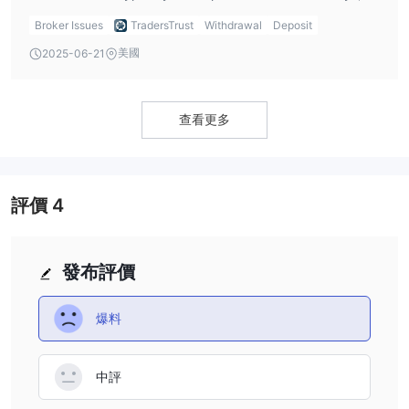
while card and e-wallet transactions may be faster.
Broker Issues
TradersTrust
Withdrawal
Deposit
Cryptocurrency deposits are processed instantly. Users
美國
2025-06-21
should verify withdrawal timelines directly with Traders
Trust to ensure clarity and avoid unexpected delays.
查看更多
評價
4
發布評價
爆料
中評