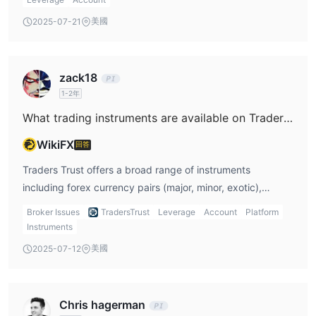
features and supports desktop and mobile trading, as well
美國
2025-07-21
as web-based access. These platforms cater to different
trader preferences, offering flexibility in execution and
analysis tools.
zack18
1-2年
What trading instruments are available on Traders Trust?
WikiFX
回答
Traders Trust offers a broad range of instruments
including forex currency pairs (major, minor, exotic),
stocks from global companies, indices representing
Broker Issues
TradersTrust
Leverage
Account
Platform
bundles of shares, metals like gold and silver,
Instruments
cryptocurrencies, and oil commodities such as WTI and
美國
2025-07-12
Brent. This diverse offering enables traders to build
diversified portfolios across multiple asset classes.
Chris hagerman