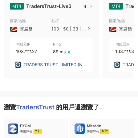
TradersTrust-Live3
Trade
MT4
MT4
4
國家/地區
杠杆
國家/地區
塞席爾
100 | 50 | 33 | 2
塞席爾
5 | 10 | 1
伺服器IP
Ping
伺服器IP
103.***.27
103.***.38
89 ms
TRADERS TRUST LIMITED (Ne
TRADER
w Zealand)
w Zeal
瀏覽
TradersTrust
的用戶還瀏覽了..
FXCM
Mitrade
9.41
8.59
天眼評分
天眼評分