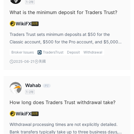
1-2年
What is the minimum deposit for Traders Trust?
WikiFX
回答
Traders Trust sets minimum deposits at $50 for the
Classic account, $500 for the Pro account, and $5,000
for the VIP account. This tiered structure accommodates
Broker Issues
TradersTrust
Deposit
Withdrawal
traders with varying capital levels and trading experience.
美國
2025-06-21
Wahab
1-2年
How long does Traders Trust withdrawal take?
WikiFX
回答
Withdrawal processing times are not explicitly detailed.
Bank transfers typically take up to three business days,