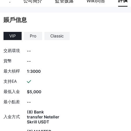
評價
關員工
公司簡介
監管披露
Wiki問答
賬戶信息
VIP
Pro
Classic
交易環境
--
貨幣
--
最大槓桿
1:3000
支持EA
最低入金
$5,000
最小點差
--
(8) Bank
入金方式
transfer Neteller
Skrill USDT