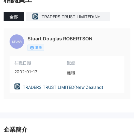
全部
TRADERS TRUST LIMITED(New
Zealand)
Stuart Douglas ROBERTSON
董事
任職日期
狀態
2002-01-17
離職
TRADERS TRUST LIMITED(New Zealand)
企業簡介