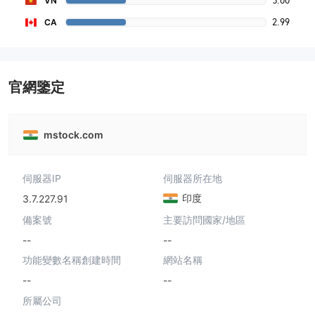
3.00
VN
2.99
CA
官網鑒定
mstock.com
伺服器IP
伺服器所在地
印度
3.7.227.91
備案號
主要訪問國家/地區
--
--
功能變數名稱創建時間
網站名稱
--
--
所屬公司