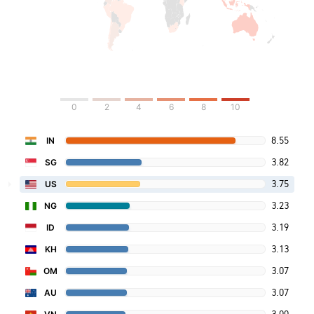
0
2
4
6
8
10
8.55
IN
3.82
SG
3.75
US
3.23
NG
3.19
ID
3.13
KH
3.07
OM
3.07
AU