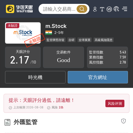
2
3
4
m.Stock
未驗證
0
5
2-5年
監管牌照存疑
自研
全球展業
高級風險隱患
1
0
6
天眼評分
交易軟件
監管指數
5.43
2
.
1
7
業務指數
7.59
Good
/10
風控指數
2.78
3
2
8
時光機
官方網址
4
3
9
5
4
提示：天眼評分過低，請遠離！
6
5
风险评测
上次檢測 2026-08-08
風險
2
条
7
6
外匯監管
8
7