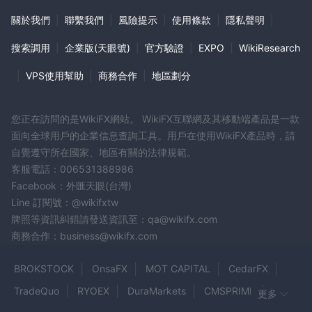
關於我們
|
聯繫我們
|
風險提示
|
使用條款
|
隱私聲明
|
如何打開一個 m.Stock帳戶？
模擬賬戶和真實交易賬戶兼具，
m.Stock提供全面的交易體驗
搜索調用
|
企業版(天眼號)
|
官方驗證
|
EXPO
|
WikiResearch
並具有終身零經紀佣金、真實交易賬戶無佣金的獨特優勢。
|
VPS使用幫助
|
商務合作
|
地區劃分
要開設真實交易賬戶，交易者需要遵循以下流程：
作為初始註冊過程的一部分，請提供他們的個人詳細信息，包括
PAN、Aadhaar 和銀行詳細信息。
您正在訪問的是WikiFX網站。 WikiFX互聯網及其移動端產品是一款
此後，用戶有機會根據自己喜歡的交易方式和需求在兩個賬戶選項之
面向全球用戶的企業信息查詢工具。用戶在使用WikiFX產品時，請
間進行選擇 - 0 盧比經紀賬戶或免費送貨賬戶。選擇所需的賬戶類型
自覺遵守所在國家、地區有關的法律規範。
後，交易者需要支付所需費用才能激活其真實交易賬戶。
客服電話：006531388986
最後，為了確保遵守監管準則， m.Stock通過提示交易者進行在線
Facebook：外匯天眼(台灣)
kyc（了解您的客戶）流程來完成該流程。在此步驟中，交易者需要
Line 訂閱號：@wikifxtw
上傳相關身份證明並以電子方式簽署必要的文件。
牌照等資訊糾錯請發送資訊至：qa@wikifx.com
商務合作：business@wikifx.com
交易平台
基於網絡的交易平台
移動應用
m.Stock通過其
和直觀的
。該移
BROKSTOCK
OnsaFX
MOT CAPITAL
CedarFX
動應用程序配備了多種功能，旨在提高交易效率和便利性。交易者可
TradeQuo
RYOEX
DuraMarkets
CMSPRIME
更多
以使用一鍵下單功能輕鬆執行交易，而高級圖表則為明智的決策提供