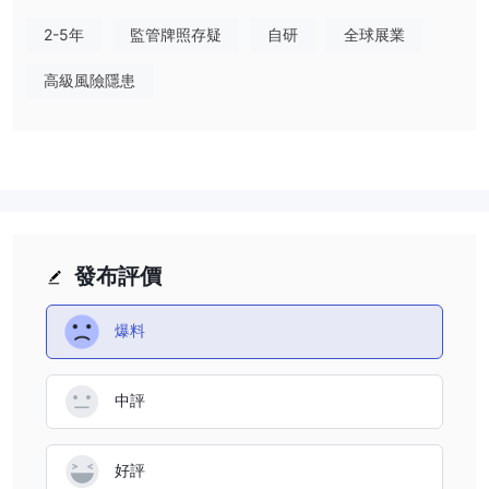
在接下來的文章中，我們將從各個方面分析這家金融公司的特點，為
2-5年
監管牌照存疑
自研
全球展業
您提供簡單明了的信息。如果您有興趣，請繼續閱讀。在文章的最
後，我們也會簡單地做一個總結，以便您一目了然地了解公司的特
高級風險隱患
點。
優點缺點
在考慮像這樣的金融服務公司的安全時 m.Stock或任何其他平台，
進行徹底研究並考慮各種因素非常重要。您可以採取以下一些步驟來
評估金融服務公司的可信度和安全性：
監管視線：
目前不受監管
這是
任何主要金融機構的認可，這意
發布評價
味著無法保證它是一個安全的交易平台。
用戶反饋：
閱讀其他客戶的評論和反饋，以了解他們在經紀公司的
爆料
經歷。在信譽良好的網站和論壇上尋找評論。
安防措施：
m.Stock擁有全面的隱私政策，概述瞭如何收集、存儲
和使用用戶數據。平台遵守相關數據保護規定，維護用戶信息的隱私
中評
和機密。
最終決定是否進行交易 m.Stock是個人的。在做出決定之前，您應
好評
該仔細權衡風險和收益。