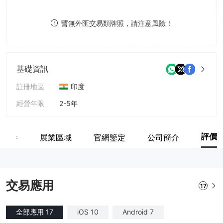
9
8
暫無外匯交易類牌照，請注意風險！
9
基礎資訊
註冊地區
印度
經營年限
2-5年
公司全稱
Mirae Asset Capital Markets (India) Pvt Ltd
評價
關軟件
展業區域
官網鑒定
公司簡介
交易應用
17
全部應用 17
iOS 10
Android 7