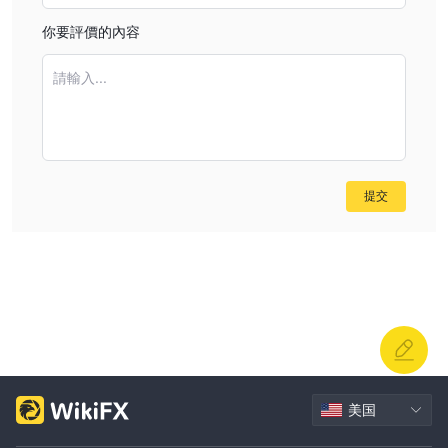
你要評價的內容
交易及投資產品
米。 Stock提供廣泛的交易和投資產品，滿足交易者和投資者的多樣
請輸入...
化需求。該平台豐富的金融產品包括：
首次公開募股：
米。股票使投資者能夠參與首次公開募股，使他
們能夠投資新上市的公司，並可能從這些公司的成長和成功中受益。
庫存：
交易者可以接觸不同行業和地區的知名公司的廣泛股票，使
他們能夠建立多元化的投資組合併利用市場趨勢。
提交
貨幣交易：
米。股票提供貨幣交易，使參與者能夠進入動態的外匯
市場，他們可以在其中推測匯率變動並可能從貨幣波動中獲利。
期貨和期權：
通過期貨和期權交易，用戶可以參與基於各種金融
資產、商品和市場指數的合約，為風險管理和潛在盈利提供機會。
互惠基金：
米。股票有助於獲得共同基金，為投資者提供了一種便
捷的方式來集中資源並投資於由專業基金經理管理的多元化投資組
合。
保證金交易工具（eMargin）：
該平台提供最低利率為 6.99%
美国
的保證金交易工具 (eMargin)，使交易者能夠利用槓桿來放大他們的
交易頭寸，並有可能擴大他們的收益和市場風險。