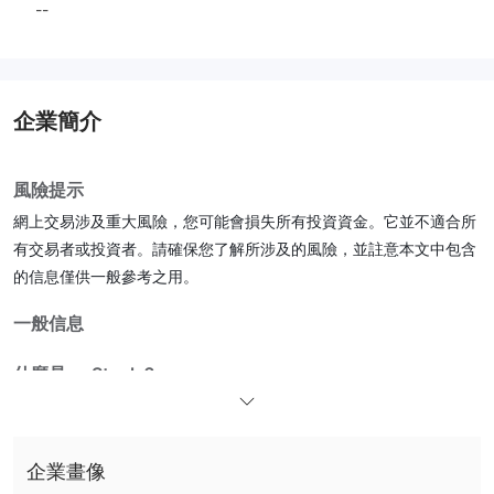
--
企業簡介
風險提示
網上交易涉及重大風險，您可能會損失所有投資資金。它並不適合所
有交易者或投資者。請確保您了解所涉及的風險，並註意本文中包含
的信息僅供一般參考之用。
一般信息
什麼是 m.Stock？
m.Stock是mirae資產金融集團的縮寫，是一家總部位於印度的全球
金融公司。它為交易者提供產品和服務，包括首次公開募股、股票、
不規
貨幣、期貨和期權、共同基金、MTF（電子保證金）。目前是
企業畫像
範
由任何公認的金融機構提供，這可能會在交易時引起關注。