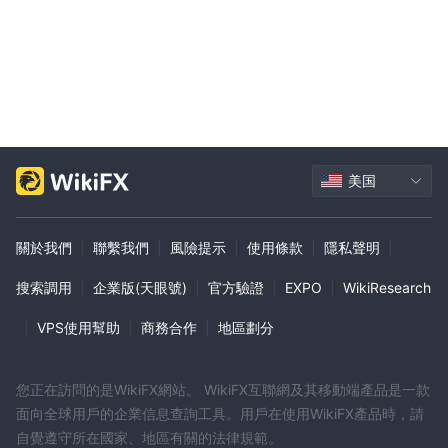
美国
關於我們
|
聯繫我們
|
風險提示
|
使用條款
|
隱私聲明
|
搜索調用
|
企業版(天眼號)
|
官方驗證
|
EXPO
|
WikiResearch
|
VPS使用幫助
|
商務合作
|
地區劃分
您正在訪問的是WikiFX網站。 WikiFX互聯網及其移動端產品是一款
面向全球用戶的企業信息查詢工具。用戶在使用WikiFX產品時，請
自覺遵守所在國家、地區有關的法律規範。