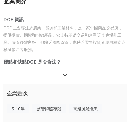
企業簡介
DCE 資訊
DCE 主要專注於農業、能源和工業材料，是一家中國商品交易所，
提供期貨、期權和指數產品。它支持基礎交易和倉單等其他場外工
具。儘管經營良好，但缺乏國際監管，也缺乏零售投資者應用程式或
模擬帳戶等服務。
優點和缺點
DCE 是否合法？
DCE 在其註冊國家中國並未作為金融經紀人或交易服務提供商受到
監管。此外，DCE 未獲得任何國際認可的監管機構（如英國金融行
為監管局、澳大利亞證券投資委員會、塞浦路斯證券交易委員會或美
國國家期貨協會）的許可證。
企業畫像
根據WHOIS記錄，域名dce.com.cn於1997年5月29日註冊，目前
仍然有效。它的到期日設定為2030年7月1日。該域名具有多個保護
5-10年
監管牌照存疑
高級風險隱患
狀態，包括clientDeleteProhibited、clientUpdateProhibited和
clientTransferProhibited，表明它得到安全維護和積極管理。