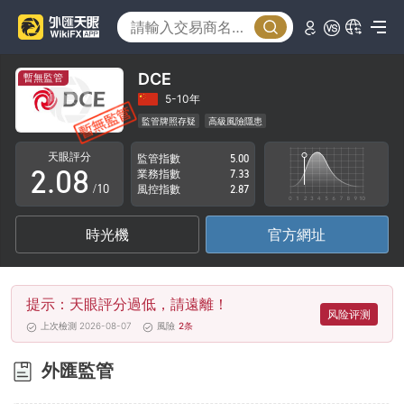
3
4
5
DCE
暫無監管
0
6
5-10年
監管牌照存疑
高級風險隱患
1
7
天眼評分
監管指數
5.00
2
.
0
8
業務指數
7.33
/10
風控指數
2.87
3
1
9
時光機
官方網址
4
2
5
3
提示：天眼評分過低，請遠離！
6
4
风险评测
上次檢測 2026-08-07
風險
2
条
7
5
外匯監管
8
6