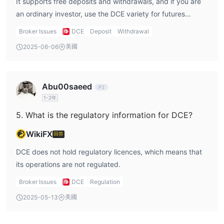
It supports free deposits and withdrawals, and if you are
an ordinary investor, use the DCE variety for futures
trading, and the account fee is almost zero.
Broker Issues
DCE
Deposit
Withdrawal
美國
2025-06-06
Abu00saeed
1-2年
5. What is the regulatory information for DCE?
WikiFX
回答
DCE does not hold regulatory licences, which means that
its operations are not regulated.
Broker Issues
DCE
Regulation
美國
2025-05-13