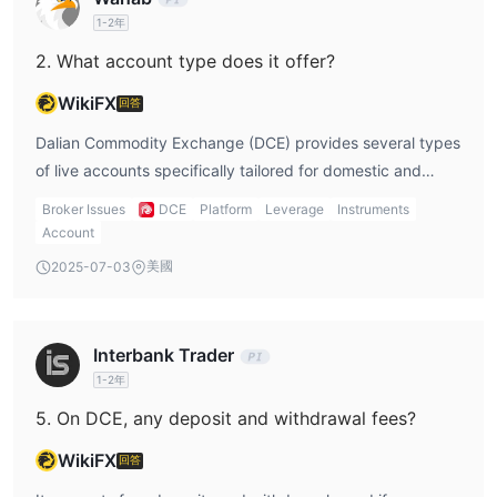
人民幣50,000元/年人民幣70,000元/年二級數據餵入服務人民幣
1-2年
240,000元/年（直接）人民幣250,000元/年（再分發）歷史數據人
2. What account type does it offer?
民幣2,400元/月不適用交易
WikiFX
回答
平台
Dalian Commodity Exchange (DCE) provides several types
DCE 平台是為機構和受規管的期貨參與者設計的，不適用於通過傳
of live accounts specifically tailored for domestic and
統的MT4或cTrader等應用程序進行個人零售交易。
overseas institutional and individual traders.
Broker Issues
DCE
Platform
Leverage
Instruments
存款和提款
Account
DCE 使用與中國五大國有銀行集成的電子支付系統，提供實時、低
美國
2025-07-03
成本和安全的資金轉移。該系統完成完整的轉賬週期約為2秒。
Interbank Trader
1-2年
5. On DCE, any deposit and withdrawal fees?
WikiFX
回答