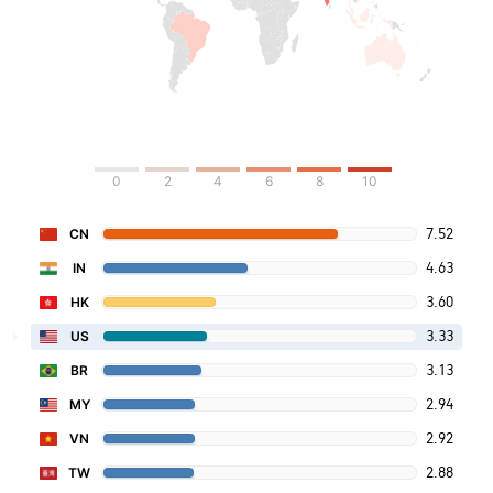
0
2
4
6
8
10
7.52
CN
4.63
IN
3.60
HK
3.33
US
3.13
BR
2.94
MY
2.92
VN
2.88
TW