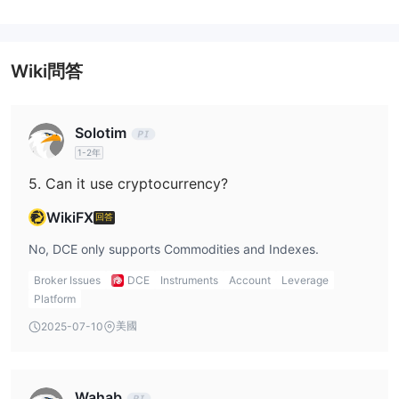
我可以在DCE上交易什麼？
DCE 提供了一系列針對商品市場的交易工具。具體而言，用戶可以
交易22種期貨產品、17種期權產品，並訪問51種指數（包括49種商
Wiki問答
品期貨指數和2種現貨指數）。此外，DCE 通過其專用平台支持場外
交易（OTC），其中包括掉期交易、倉單交易和基差交易。
Solotim
帳戶類型
1-2年
大連商品交易所（DCE）提供了幾種專門為國內和海外機構和個人交
5. Can it use cryptocurrency?
易者量身定制的實盤帳戶。然而，它並未提及模擬帳戶或伊斯蘭（無
掉期）帳戶的可用性。
WikiFX
回答
DCE 費用
No, DCE only supports Commodities and Indexes.
DCE 在文件中未公開展示點差或直接交易佣金率。然而，所有列出
Broker Issues
DCE
Instruments
Account
Leverage
的期貨和期權都適用標準交易所費用結構，通常由合約規格和市場條
Platform
件確定。服務類型中國大陸境內大陸境外一級市場數據人民幣
美國
2025-07-10
200,000元/年+每單位月費5元人民幣300,000元/年+每單位月費10
元二級市場數據人民幣350,000元/年+每單位月費30元（最低300
單位）人民幣400,000元/年+每單位月費20元延遲數據（10分鐘）
Wahab