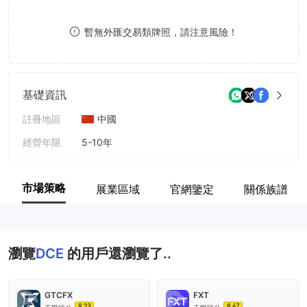
9
7
暫無外匯交易類牌照，請注意風險！
8
9
基礎資訊
註冊地區
中國
經營年限
5-10年
公司全稱
DCE
市場策略
展業區域
官網鑒定
關係族譜
瀏覽
DCE
的用戶還瀏覽了..
GTCFX
FXT
9.23
8.67