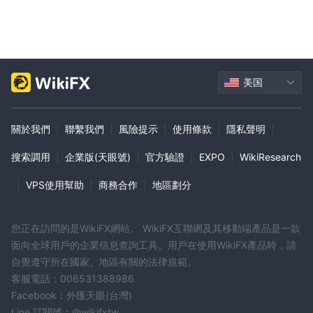
美国
關於我們
|
聯繫我們
|
風險提示
|
使用條款
|
隱私聲明
|
搜索調用
|
企業版(天眼號)
|
官方驗證
|
EXPO
|
WikiResearch
|
VPS使用幫助
|
商務合作
|
地區劃分
您正在訪問的是WikiFX網站。 WikiFX互聯網及其移動端產品是一款
面向全球用戶的企業信息查詢工具。用戶在使用WikiFX產品時，請
自覺遵守所在國家、地區有關的法律規範。
客服電話：006531388986
Facebook：外匯天眼(台灣)
Line 訂閱號：@wikifxtw