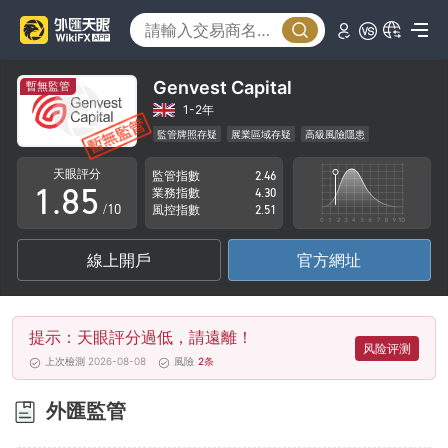
3
0
4
1
5
2
Genvest Capital
暫無監管
6
3
1-2年
監管牌照存疑
展業區域存疑
高級風險隱患
0
7
4
天眼評分
監管指數
2.46
1
.
8
5
業務指數
4.30
/10
風控指數
2.51
2
9
6
線上開戶
官方網址
3
7
4
8
提示：天眼評分過低，請遠離！
5
9
风险评测
上次檢測 2026-08-08
風險
2
条
6
外匯監管
7