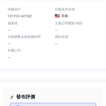
伺服器IP
伺服器所在地
美國
131.153.147.162
備案號
主要訪問國家/地區
--
--
功能變數名稱創建時間
網站名稱
--
--
所屬公司
--
發布評價