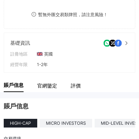
8
暫無外匯交易類牌照，請注意風險！
9
基礎資訊
註冊地區
英國
經營年限
1-2年
公司全稱
GenVest Capital
賬戶信息
官網鑒定
評價
賬戶信息
HIGH-CAP
MICRO INVESTORS
MID-LEVEL INVE
交易環境
--