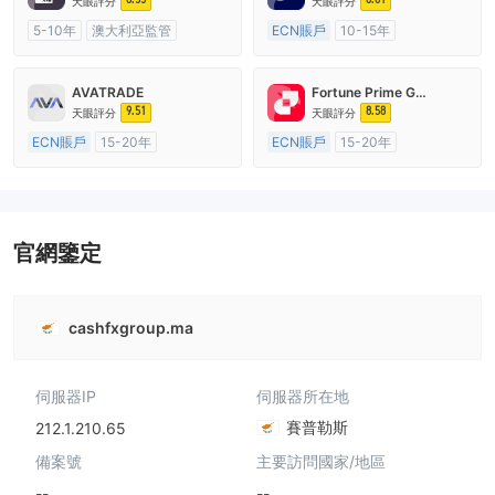
天眼評分
天眼評分
5-10年
澳大利亞監管
ECN賬戶
10-15年
全牌照 (MM)
主標MT4
澳大利亞監管
全牌照 (MM)
主標MT4
AVATRADE
Fortune Prime Global
9.51
8.58
天眼評分
天眼評分
ECN賬戶
15-20年
ECN賬戶
15-20年
澳大利亞監管
全牌照 (MM)
澳大利亞監管
全牌照 (MM)
主標MT4
主標MT4
官網鑒定
cashfxgroup.ma
伺服器IP
伺服器所在地
賽普勒斯
212.1.210.65
備案號
主要訪問國家/地區
--
--