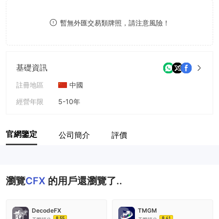
9
7
8
暫無外匯交易類牌照，請注意風險！
8
9
9
基礎資訊
註冊地區
中國
經營年限
5-10年
公司全稱
Cash Forex Group.
官網鑒定
公司簡介
評價
瀏覽
CFX
的用戶還瀏覽了..
DecodeFX
TMGM
8.55
8.61