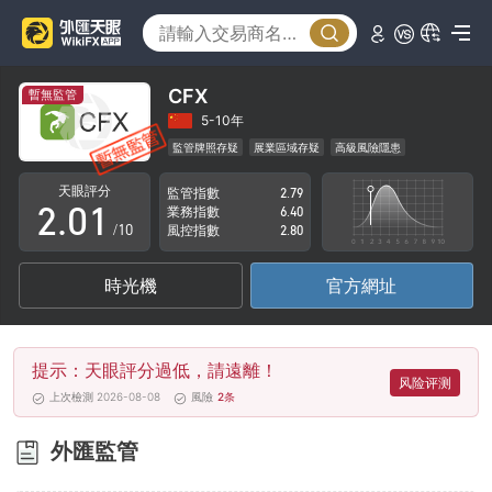
CFX
暫無監管
0
5-10年
監管牌照存疑
展業區域存疑
高級風險隱患
1
0
天眼評分
監管指數
2.79
2
.
0
1
業務指數
6.40
/10
風控指數
2.80
3
1
2
時光機
官方網址
4
2
3
5
3
4
提示：天眼評分過低，請遠離！
6
4
5
风险评测
上次檢測 2026-08-08
風險
2
条
7
5
6
外匯監管
8
6
7