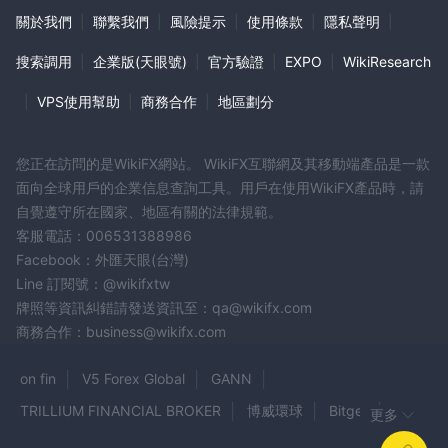
關於我們
|
聯繫我們
|
風險提示
|
使用條款
|
隱私聲明
|
搜索調用
|
企業版(天眼號)
|
官方驗證
|
EXPO
|
WikiResearch
|
VPS使用幫助
|
商務合作
|
地區劃分
您正在訪問的是WikiFX網站。 WikiFX互聯網及其移動端產品是一款
面向全球用戶的企業信息查詢工具。用戶在使用WikiFX產品時，請
自覺遵守所在國家、地區有關的法律規範。
客服電話：006531388986
Facebook：外匯天眼(台灣)
Line 訂閱號：@wikifxtw
牌照等資訊糾錯請發送資訊至：qa@wikifx.com
商務合作：business@wikifx.com
on fin
V5 Forex Global
GANN
TRILLIUM FINANCIAL BROKER
博威環球
Bitget
更多
RockGlobal
Tribord Invest
BladeMarkets