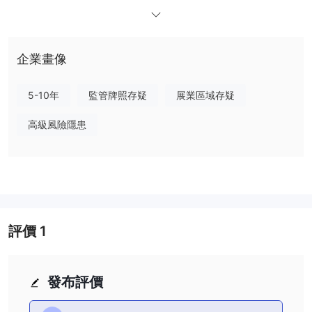
投資計劃
有17個投資計劃 CFX，由2個學院計劃，5個元素計劃，5個高級計
劃和5個至尊計劃組成。啟動基本計劃需要的最低投資額為 150 美
企業畫像
元；高級計劃要求最低投資額為 3,500 美元；最高計劃的最低初始
資本要求要高得多，為 21,000 美元。
交易平台可用
5-10年
監管牌照存疑
展業區域存疑
當談到可用的交易平台時， CFX為交易者提供一個基於網絡的交易
高級風險隱患
平台。我們建議您使用 metatrader4 或 metatrader5 作為交易平
台。大多數交易者都知道，mt4 和 mt5 被稱為最成功、最高效、最
稱職的外匯交易軟件。 mt4 提供直觀且用戶友好的界面、高級圖表
和分析工具，以及復制和自動交易選項。而 mt5 允許交易者通過一
個賬戶在不同的金融市場上執行交易，並且有一個對沖選項。
存取款
評價
1
CFX僅接受比特幣存款和取款。沒有指定最低存款或取款金額，但每
次取款將收取 20% 的取款費。
客戶支持
發布評價
CFX可以通過電子郵件聯繫我們的客戶支持：
support@cashfxgroup.com 或在線發送消息以取得聯繫。此外，