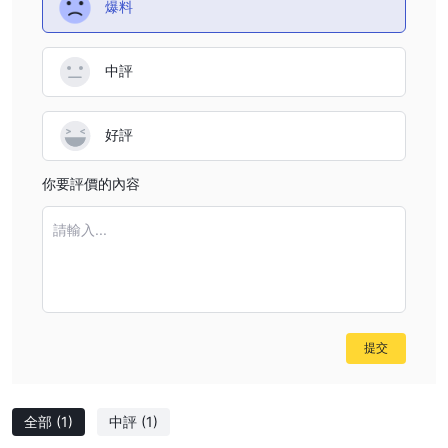
爆料
您還可以在 Facebook、instagram、twitter、youtube、linkedin
和 telegram 等社交媒體平台上關注該經紀人。公司地址：rbs
tower - ave. balboa, ramón h. jurado st, 9th floor, punta paitilla,
中評
巴拿馬。但是，該經紀人不會透露其他更直接的聯繫信息，例如電話
號碼，而大多數經紀人會提供。
好評
你要評價的內容
請輸入...
提交
全部
(1)
中評
(1)