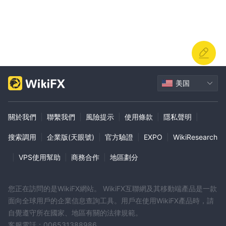
美国
關於我們
|
聯繫我們
|
風險提示
|
使用條款
|
隱私聲明
|
搜索調用
|
企業版(天眼號)
|
官方驗證
|
EXPO
|
WikiResearch
|
VPS使用幫助
|
商務合作
|
地區劃分
您正在訪問的是WikiFX網站。 WikiFX互聯網及其移動端產品是一款
面向全球用戶的企業信息查詢工具。用戶在使用WikiFX產品時，請
自覺遵守所在國家、地區有關的法律規範。
客服電話：006531388986