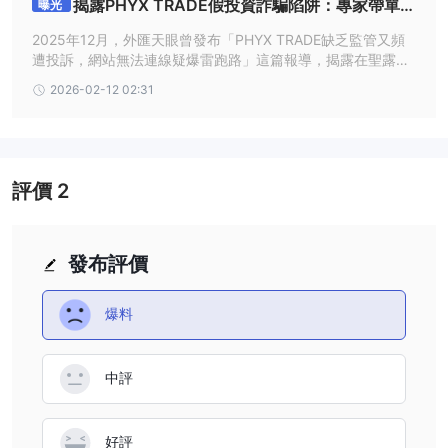
揭露PHYX TRADE假投資詐騙陷阱：專家帶單引
曝光
誘入金，凍結帳戶逼迫繳費
2025年12月，外匯天眼曾發布「PHYX TRADE缺乏監管又頻
遭投訴，網站無法連線疑爆雷跑路」這篇報導，揭露在聖露西
亞註冊的無監管券商PHYX TRADE存在詐騙疑慮。近期我們發
2026-02-12 02:31
現其英國公司也遭多位用戶曝光，下面就讓我們一起來了解詳
情。
評價
2
發布評價
爆料
中評
好評