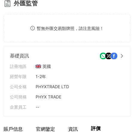
外匯監管
8
9
暫無外匯交易類牌照，請注意風險！
基礎資訊
註冊地區
英國
經營年限
1-2年
公司全稱
PHYXTRADE LTD
公司簡稱
PHYX TRADE
企業員工
--
評價
賬戶信息
官網鑒定
資訊