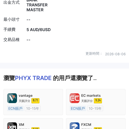
出金方式
TRANSFER
MASTER
最小頭寸
--
手續費
5 AUD/6USD
交易品種
--
更新時間：
2026-08-06
瀏覽
PHYX TRADE
的用戶還瀏覽了..
vantage
EC markets
8.71
9.24
天眼評分
天眼評分
ECN賬戶
10-15年
ECN賬戶
10-15年
澳大利亞監管
全牌照 (MM)
澳大利亞監管
全牌照 (MM)
主標MT4
主標MT4
XM
FXCM