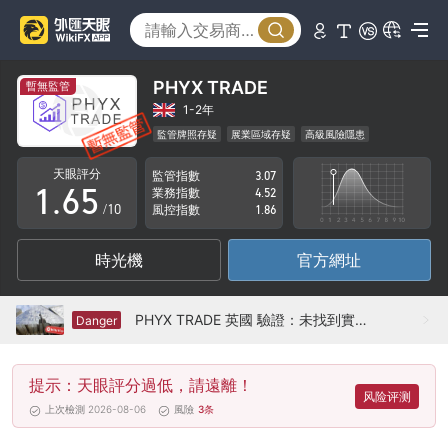
1
0
2
1
3
2
PHYX TRADE
暫無監管
4
3
1-2年
監管牌照存疑
展業區域存疑
高級風險隱患
0
5
4
天眼評分
監管指數
3.07
1
.
6
5
業務指數
4.52
/10
風控指數
1.86
2
7
6
時光機
官方網址
3
8
7
4
9
8
PHYX TRADE 英國 驗證：未找到實體存在
Danger
5
9
提示：天眼評分過低，請遠離！
6
风险评测
上次檢測 2026-08-06
風險
3
条
7