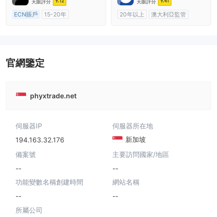
9.12
9.41
天眼評分
天眼評分
ECN賬戶
15-20年
20年以上
澳大利亞監管
澳大利亞監管
全牌照 (MM)
全牌照 (MM)
主標MT4
主標MT4
官網鑒定
phyxtrade.net
伺服器IP
伺服器所在地
新加坡
194.163.32.176
備案號
主要訪問國家/地區
--
--
功能變數名稱創建時間
網站名稱
--
--
所屬公司