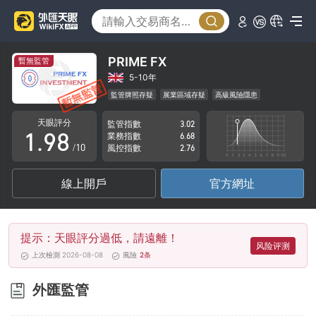
4
3
5
4
6
5
PRIME FX
暫無監管
7
6
5-10年
監管牌照存疑
展業區域存疑
高級風險隱患
0
8
7
天眼評分
監管指數
3.02
1
.
9
8
業務指數
6.68
/10
風控指數
2.76
2
9
線上開戶
官方網址
3
4
提示：天眼評分過低，請遠離！
5
风险评测
上次檢測 2026-08-08
風險
2
条
6
外匯監管
7