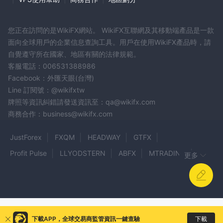
您正在訪問的是WikiFX網站。 WikiFX互聯網及其移動端產品是一款
面向全球用戶的企業信息查詢工具。用戶在使用WikiFX產品時，請
自覺遵守所在國家、地區有關的法律規範。
客服電話：006531388986
Facebook：外匯天眼(台灣)
Line 訂閱號：@wikifxtw
牌照等資訊糾錯請發送資訊至：qa@wikifx.com
商務合作：business@wikifx.com
JustForex
FXQM
HEADWAY
GTFX
Profit Pulse
LLYODSTERN
ABFX
MTRADING
更多
MEGACOIN FX
s broker
IMPULSE WORLD
STRATHOS
Xtrade
VELOS GLOBAL MARKET
SOOLIKE
CED Capital Ltd
CryptoGT
WH Selfinvest
PLAYSER
Amass
下載
下載APP，全球交易商監管資訊一鍵查驗