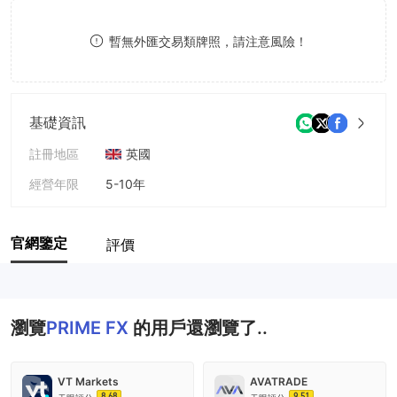
8
暫無外匯交易類牌照，請注意風險！
9
基礎資訊
註冊地區
英國
經營年限
5-10年
公司全稱
PRIME FX INVESTMENT LIMITED
官網鑒定
評價
瀏覽
PRIME FX
的用戶還瀏覽了..
VT Markets
AVATRADE
8.68
9.51