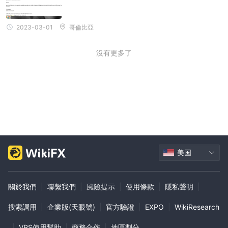
2023-03-01
哥倫比亞
沒有更多了
美国
關於我們
|
聯繫我們
|
風險提示
|
使用條款
|
隱私聲明
|
搜索調用
|
企業版(天眼號)
|
官方驗證
|
EXPO
|
WikiResearch
|
VPS使用幫助
|
商務合作
|
地區劃分