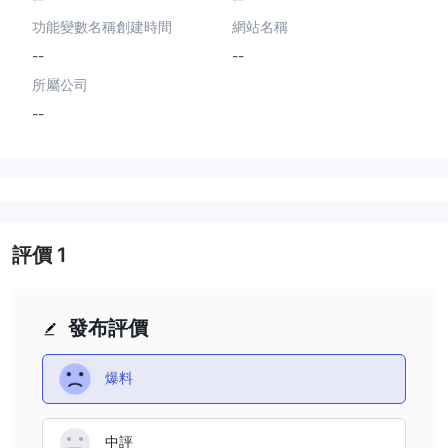
功能變數名稱創建時間
網站名稱
--
--
所屬公司
--
評價
1
發布評價
爆料
中評