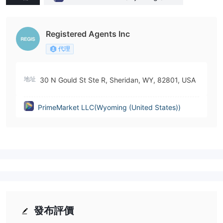
ted States))
Registered Agents Inc
代理
地址
30 N Gould St Ste R, Sheridan, WY, 82801, USA
PrimeMarket LLC(Wyoming (United States))
發布評價