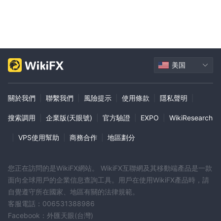
美国
關於我們
|
聯繫我們
|
風險提示
|
使用條款
|
隱私聲明
|
搜索調用
|
企業版(天眼號)
|
官方驗證
|
EXPO
|
WikiResearch
|
VPS使用幫助
|
商務合作
|
地區劃分
您正在訪問的是WikiFX網站。 WikiFX互聯網及其移動端產品是一款
面向全球用戶的企業信息查詢工具。用戶在使用WikiFX產品時，請
自覺遵守所在國家、地區有關的法律規範。
客服電話：006531388986
Facebook：外匯天眼(台灣)