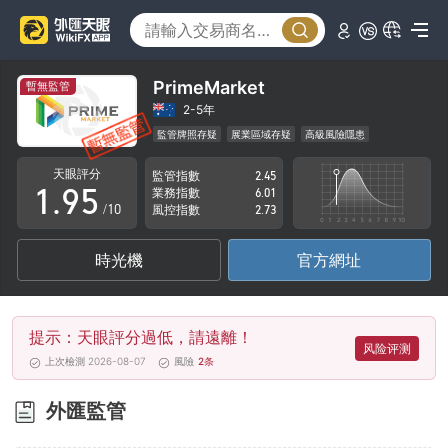
4
0
5
1
6
2
PrimeMarket
暫無監管
7
3
2-5年
監管牌照存疑
展業區域存疑
高級風險隱患
0
8
4
天眼評分
監管指數
2.45
1
.
9
5
業務指數
6.01
/10
風控指數
2.73
2
6
時光機
官方網址
3
7
4
8
提示：天眼評分過低，請遠離！
5
9
风险评测
上次檢測 2026-08-07
風險
2
条
6
外匯監管
7