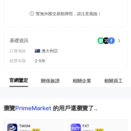
8
暫無外匯交易類牌照，請注意風險！
9
基礎資訊
註冊地區
澳大利亞
經營年限
2-5年
公司全稱
PrimeMarket
官網鑒定
關係族譜
相關企業
相關員工
瀏覽
PrimeMarket
的用戶還瀏覽了..
TMGM
FXT
8.61
8.67