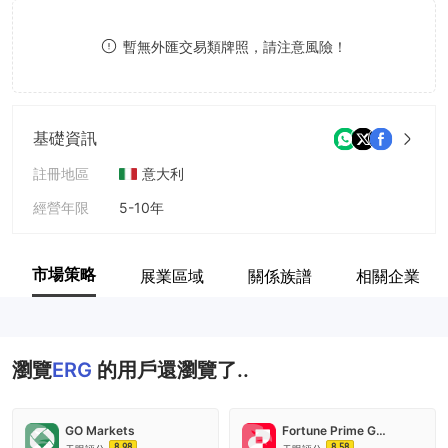
9
7
暫無外匯交易類牌照，請注意風險！
8
9
基礎資訊
註冊地區
意大利
經營年限
5-10年
公司全稱
ERG SpA
市場策略
展業區域
關係族譜
相關企業
瀏覽
ERG
的用戶還瀏覽了..
GO Markets
Fortune Prime Global
8.98
8.58