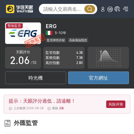
1
2
3
ERG
暫無監管
0
4
5-10年
監管牌照存疑
高級風險隱患
1
5
天眼評分
監管指數
4.38
2
.
0
6
業務指數
7.38
/10
風控指數
2.80
3
1
7
時光機
官方網址
4
2
8
5
3
9
提示：天眼評分過低，請遠離！
6
4
风险评测
上次檢測 2026-08-08
風險
2
条
7
5
外匯監管
8
6