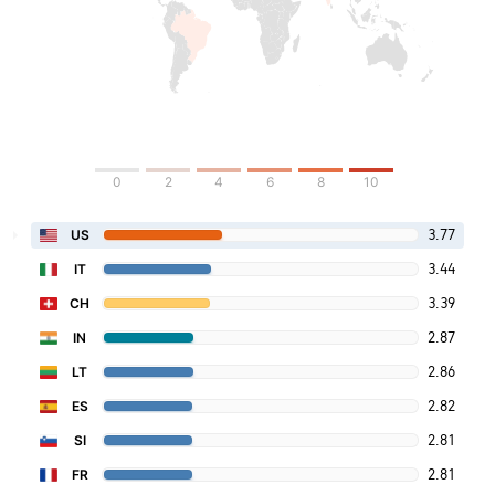
0
2
4
6
8
10
3.77
US
3.44
IT
3.39
CH
2.87
IN
2.86
LT
2.82
ES
2.81
SI
2.81
FR