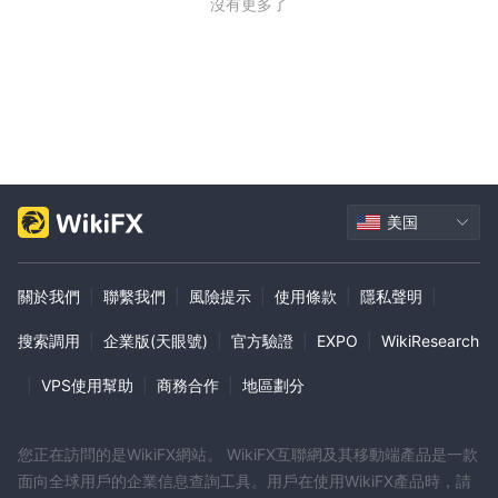
沒有更多了
美国
關於我們
|
聯繫我們
|
風險提示
|
使用條款
|
隱私聲明
|
搜索調用
|
企業版(天眼號)
|
官方驗證
|
EXPO
|
WikiResearch
|
VPS使用幫助
|
商務合作
|
地區劃分
您正在訪問的是WikiFX網站。 WikiFX互聯網及其移動端產品是一款
面向全球用戶的企業信息查詢工具。用戶在使用WikiFX產品時，請