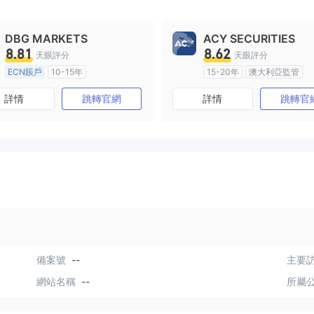
DBG MARKETS
ACY SECURITIES
8.81
8.62
天眼評分
天眼評分
ECN賬戶
10-15年
15-20年
澳大利亞監管
澳大利亞監管
全牌照 (MM)
全牌照 (MM)
主標MT4
詳情
跳轉官網
詳情
跳轉官
主標MT4
備案號
--
主要訪
網站名稱
--
所屬