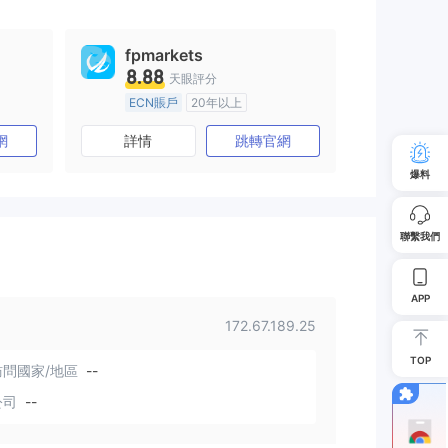
fpmarkets
8.88
天眼評分
ECN賬戶
20年以上
澳大利亞監管
全牌照 (MM)
網
詳情
跳轉官網
主標MT4
爆料
聯繫我們
APP
172.67.189.25
TOP
問國家/地區
--
公司
--