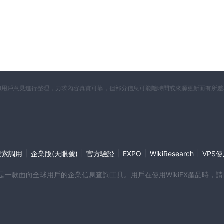
開資料和用戶意見進行整理，力求內容真實可靠，但部分信息可能隨時間或來源更新而有所
|
|
|
|
|
搜索調用
企業版(天眼號)
官方驗證
EXPO
WikiResearch
VPS
端產品是一款面向全球用戶的企業信息查詢工具。用戶在使用WikiFX產品