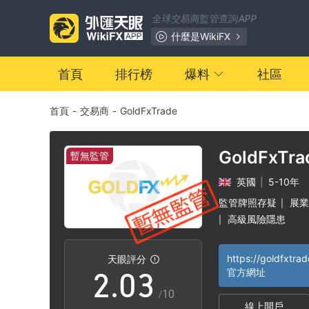
全球交易商監管查詢APP
什麼是WikiFX
首頁
排行榜
爆料
社區
首頁
-
交易商
-
GoldFxTrade
0
GoldFxTra
暫無監管
英國
|
5-10年
0
1
監管牌照存疑
展業
|
高級風險隱患
|
1
2
https://goldfxtrad
天眼評分
2
.
0
3
官方網址
/10
線上開戶