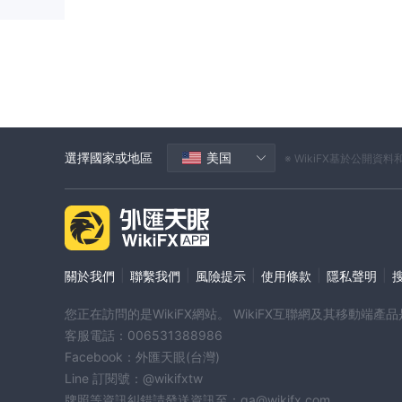
選擇國家或地區
美国
※ WikiFX基於公
|
|
|
|
|
關於我們
聯繫我們
風險提示
使用條款
隱私聲明
您正在訪問的是WikiFX網站。 WikiFX互聯網及其移動
客服電話：006531388986
Facebook：外匯天眼(台灣)
Line 訂閱號：@wikifxtw
牌照等資訊糾錯請發送資訊至：qa@wikifx.com