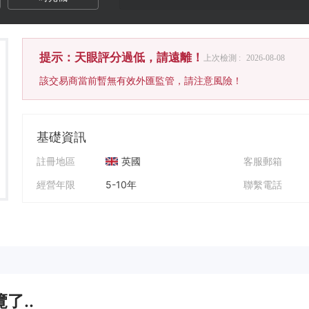
提示：天眼評分過低，請遠離！
上次檢測 :
2026-08-08
該交易商當前暫無有效外匯監管，請注意風險！
基礎資訊
註冊地區
英國
客服郵箱
經營年限
5-10年
聯繫電話
公司全稱
goldfxtrade.online
公司網址
了..