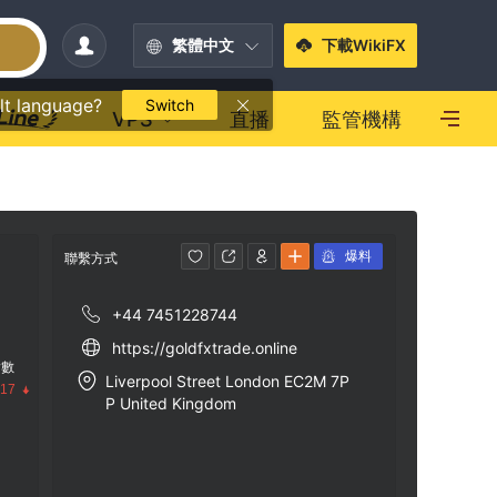
繁體中文
下載WikiFX
lt language?
Switch
VPS
直播
監管機構
爆料
聯繫方式
+44 7451228744
https://goldfxtrade.online
指數
Liverpool Street London EC2M 7P
.17
P United Kingdom