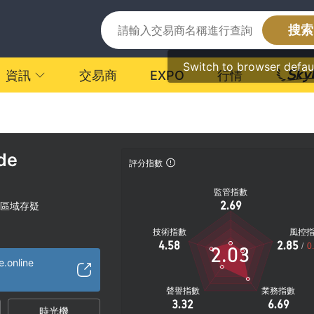
搜索
Switch to browser defau
資訊
交易商
EXPO
行情
de
評分指數
監管指數
2.69
區域存疑
技術指數
風控
4.58
2.85
/
0
2.03
e.online
聲譽指數
業務指數
3.32
6.69
時光機