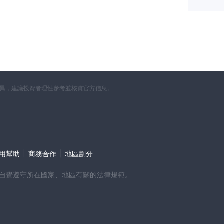
差異，建議投資者理性參考並核實官方信息。
|
|
使用幫助
商務合作
地區劃分
時，請自覺遵守所在國家、地區有關的法律規範。