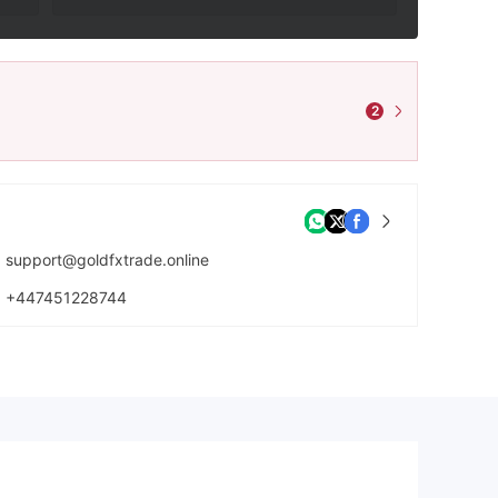
2
support@goldfxtrade.online
+447451228744
https://goldfxtrade.online