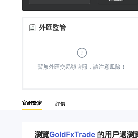
3
1
4
4
2
5
外匯監管
5
3
6
6
4
7
暫無外匯交易類牌照，請注意風險！
7
5
8
8
6
9
官網鑒定
評價
9
7
8
瀏覽
GoldFxTrade
的用戶還瀏覽