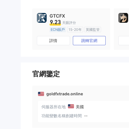
9
GTCFX
9.23
天眼評分
ECN賬戶
15-20年
英國監管
全牌照 (MM)
主標MT4
詳情
跳轉官網
官網鑒定
goldfxtrade.online
伺服器所在地
美國
功能變數名稱創建時間
--