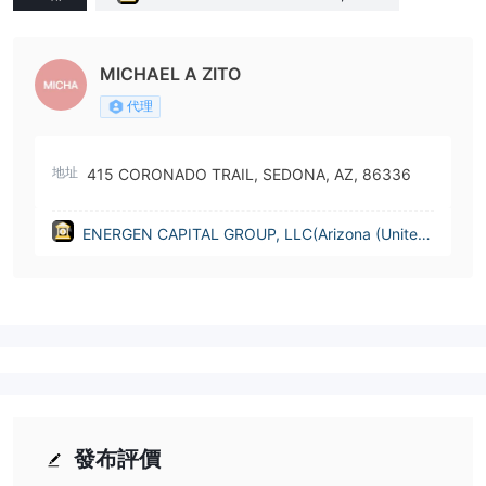
(Arizona (United States))
MICHAEL A ZITO
代理
地址
415 CORONADO TRAIL, SEDONA, AZ, 86336
ENERGEN CAPITAL GROUP, LLC(Arizona (United
States))
發布評價