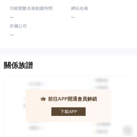
功能變數名稱創建時間
網站名稱
--
--
所屬公司
--
關係族譜
前往APP開通會員解鎖
Btc Capital
Group
下載APP