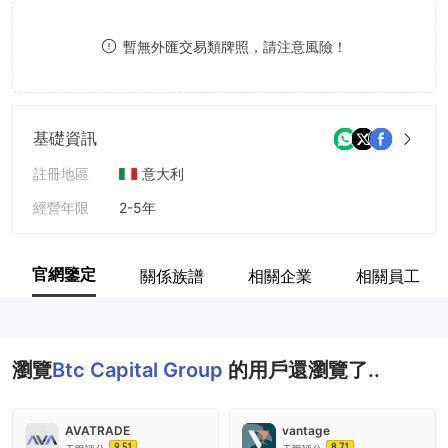
8
暫無外匯交易類牌照，請注意風險！
9
基礎資訊
註冊地區
意大利
經營年限
2-5年
公司全稱
Btc Capital Group
官網鑒定
關係族譜
相關企業
相關員工
瀏覽
Btc Capital Group
的用戶還瀏覽了..
AVATRADE
vantage
9.51
8.71