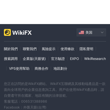
美国
關於我們
|
聯繫我們
|
風險提示
|
使用條款
|
隱私聲明
|
搜索調用
|
企業版(天眼號)
|
官方驗證
|
EXPO
|
WikiResearch
|
VPS使用幫助
|
商務合作
|
地區劃分
您正在訪問的是WikiFX網站。 WikiFX互聯網及其移動端產品是一款
面向全球用戶的企業信息查詢工具。用戶在使用WikiFX產品時，請
自覺遵守所在國家、地區有關的法律規範。
客服電話：006531388986
Facebook：外匯天眼(台灣)