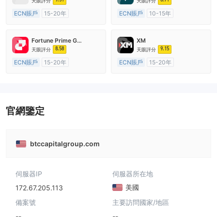
天眼評分
天眼評分
ECN賬戶
15-20年
ECN賬戶
10-15年
澳大利亞監管
全牌照 (MM)
澳大利亞監管
全牌照 (MM)
主標MT4
主標MT4
Fortune Prime Global
XM
8.58
9.15
天眼評分
天眼評分
ECN賬戶
15-20年
ECN賬戶
15-20年
澳大利亞監管
全牌照 (MM)
澳大利亞監管
全牌照 (MM)
主標MT4
主標MT4
官網鑒定
btccapitalgroup.com
伺服器IP
伺服器所在地
美國
172.67.205.113
備案號
主要訪問國家/地區
--
--