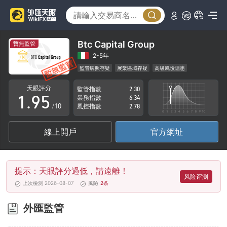
4
0
5
1
6
2
Btc Capital Group
暫無監管
7
3
2-5年
監管牌照存疑
展業區域存疑
高級風險隱患
0
8
4
天眼評分
監管指數
2.30
1
.
9
5
業務指數
6.34
/10
風控指數
2.78
2
6
線上開戶
官方網址
3
7
4
8
提示：天眼評分過低，請遠離！
5
9
风险评测
上次檢測 2026-08-07
風險
2
条
6
外匯監管
7