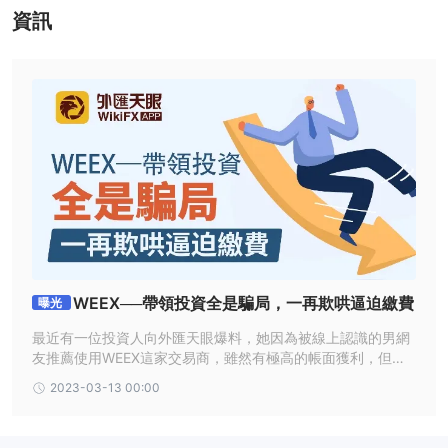
的投訴
沒有任
資訊
已被 WikiFX 記錄，進一步損害了其聲譽。最後，
何規定的客戶支援管道
可能會嚴重限制需要時的及時援助。
這些累積的因素顯示與參與相關的相當大的風險和不確定性 WEEX交
易平台。
是 WEEX安全還是詐騙？
當考慮像這樣的經紀公司的安全時 WEEX或任何其他平台，進行徹底
研究並考慮各種因素非常重要。您可以採取以下一些步驟來評估經紀
公司的可信度和安全性：
監理視線：
WEEX其營運不受任何重要金融監管機構的監管，這對
其作為交易平台的使用產生了重大安全隱患。
進一步加劇這些擔憂的是該經紀商的官方網站目前無法訪問，這可能
WEEX──帶領投資全是騙局，一再欺哄逼迫繳費
曝光
會導致人們猜測交易平台可能已經停止運作。這些方面大大增加了利
最近有一位投資人向外匯天眼爆料，她因為被線上認識的男網
用該平台進行投資的風險。
友推薦使用WEEX這家交易商，雖然有極高的帳面獲利，但申
用戶回饋：
5 份詐騙和提款問題報告
的存在
關於經紀人 WEEX
請出金卻一再遭到拒絕，甚至又被誘騙付了高額的稅金、手續
對wikiFX來說無疑構成了一個潛在的警訊。強烈鼓勵交易者在向經紀
2023-03-13 00:00
費、保證金。
商或投資平台分配任何資源之前進行仔細審查並進行全面的盡職調
查。