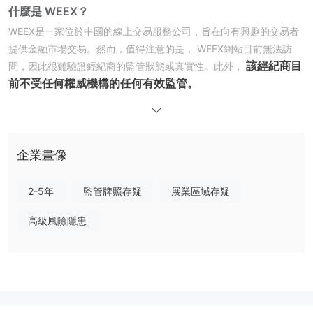
什麼是 WEEX？
WEEX是一家位於中國的線上交易服務公司，旨在向有興趣的交易者
提供金融市場交易。然而，值得注意的是， WEEX網站目前無法訪
該經紀商目
問，因此很難驗證經紀商的監管狀態或真實性。此外，
前不受任何權威機構的任何有效監管。
在我們即將進行的分析中，我們將從多個角度系統地評估該經紀商的
特點，旨在為您提供簡潔有序的資訊。如果您發現這個主題引人注
目，我們邀請您繼續閱讀。在分析結束時，我們將快速概述要點，以
便立即概述經紀人的特徵。
企業畫像
優點缺點
2-5年
監管牌照存疑
展業區域存疑
值得注意的是，該經紀人
關於 WEEX，一家中國線上交易平台，
似乎沒有任何明顯的好處。
高級風險隱患
不受監管地
另一方面，該平台存在多個嚴重缺陷。主要是經紀人
運作
，這使其合法性受到質疑，並可能造成重大安全風險。還有一
他們的運作缺乏透明度，
個令人擔憂的
進一步降低潛在交易者
其網站的功能失調狀態，
的信任程度。一個加劇因素是當前
這
與詐騙和提款問題相關
引發了對經紀人職業行為的懷疑。此外，