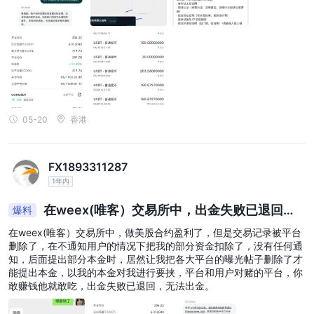
常登录交易，突然弹窗：“账户存在异常行为，已限制交易和提现。”
我提交了所有身份验证、人脸识别、手持身份证照片，全部通过。但
網上交易涉及重大風險，您可能會損失所有投資資金。它並不適合所
风控就是不解除。客服永远一句话：“以风控部门判定为准，无法告
有交易者或投資者。請確保您了解所涉及的風險，並注意本次審查中
知具体原因。 说白了，整个账户的命运，就交给了平台 三、最离谱
提供的資訊可能會因公司服務和政策的不斷更新而發生變化。
的：社媒要挟，不删帖不给提现 我在微博上发了一条经历，没骂人，
只陈述事实。结果weex社媒找到了我： “请您删除相关不实言论，删
此外，產生此評論的日期也可能是需要考慮的重要因素，因為此後資
除后我们可优先为您处理提现问题。” 翻译一下：你不删帖，你的钱
訊可能已發生變化。因此，建議讀者在做出任何決定或採取任何行動
就别想拿出来。 这不是我编的，私信截图我一并放出来。一个正规交
之前，請務必直接與公司核實更新資訊。使用本評論中提供的資訊的
易所，会拿用户的资金当筹码，逼用户闭嘴吗？ 最后我删了帖，提现
05-20
香港
是解了。但我彻底看清了：在WEEX，你的钱不是你的钱，你的账号
責任完全由讀者承擔。
不是你的账号，你的嘴也不是你的嘴。 写在最后 如果你在WEEX还有
资金，建议尽快提走，小额分批，别留太多。 如果你还没用这个平
台，请绕道。一个可以随意划扣资金、随意封号、用提现要挟用户删
FX1893311287
帖的平台，不值得你投入一分钱。
1年內
在weex(唯客）交易所中，出金失败已退回，
爆料
无法出金。
在weex(唯客）交易所中，做美股合约盈利了，但是交易记录被平台
删除了，在不通知用户的情况下把我的部分资金扣除了，没有任何通
知，后面提出部分本金时，居然让我把各大平台的曝光帖子删除了才
能提出本金，以我的本金对我进行要挟，平台和用户对赌的平台，你
敢赚钱他就敢吃，出金失败已退回，无法出金。