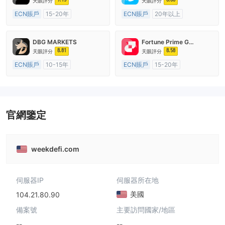
天眼評分
天眼評分
ECN賬戶
15-20年
ECN賬戶
20年以上
澳大利亞監管
全牌照 (MM)
澳大利亞監管
全牌照 (MM)
主標MT4
主標MT4
DBG MARKETS
Fortune Prime Global
8.81
8.58
天眼評分
天眼評分
ECN賬戶
10-15年
ECN賬戶
15-20年
澳大利亞監管
全牌照 (MM)
澳大利亞監管
全牌照 (MM)
主標MT4
主標MT4
官網鑒定
weekdefi.com
伺服器IP
伺服器所在地
美國
104.21.80.90
備案號
主要訪問國家/地區
--
--