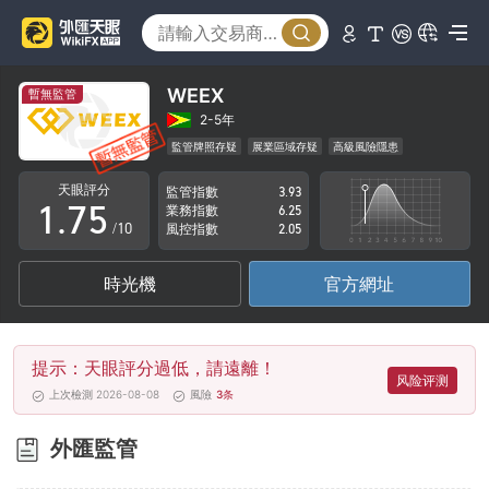
2
0
3
1
4
2
WEEX
暫無監管
5
3
2-5年
監管牌照存疑
展業區域存疑
高級風險隱患
0
6
4
天眼評分
監管指數
3.93
1
.
7
5
業務指數
6.25
/10
風控指數
2.05
2
8
6
時光機
官方網址
3
9
7
4
8
提示：天眼評分過低，請遠離！
5
9
风险评测
上次檢測 2026-08-08
風險
3
条
6
外匯監管
7