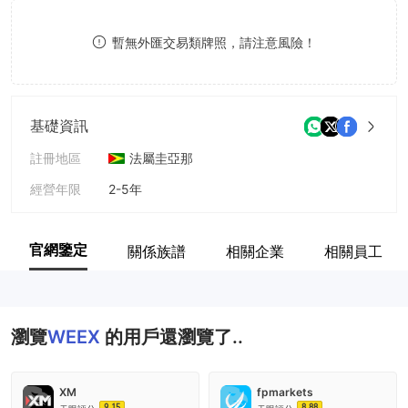
8
暫無外匯交易類牌照，請注意風險！
9
基礎資訊
註冊地區
法屬圭亞那
經營年限
2-5年
公司全稱
WEEX
官網鑒定
關係族譜
相關企業
相關員工
瀏覽
WEEX
的用戶還瀏覽了..
XM
fpmarkets
9.15
8.88