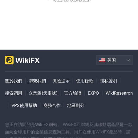
美国
關於我們
|
聯繫我們
|
風險提示
|
使用條款
|
隱私聲明
|
搜索調用
|
企業版(天眼號)
|
官方驗證
|
EXPO
|
WikiResearch
|
VPS使用幫助
|
商務合作
|
地區劃分
您正在訪問的是WikiFX網站。 WikiFX互聯網及其移動端產品是一款
面向全球用戶的企業信息查詢工具。用戶在使用WikiFX產品時，請