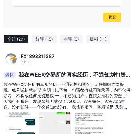
在客戶的資源有限。
對於經紀商來說，擁有強大的客戶支援系統至關重要，可以立即提供
提交
協助並澄清任何疑問。缺乏透明度和客戶支持 WEEX對其對客戶幫助
和開放性的承諾提出質疑。
結論
全部
(29)
好評
(15)
中評
(3)
爆料
(11)
WEEX是一家總部位於中國的線上交易平台，旨在為全球客戶提供金
融交易服務。然而，徹底的檢查揭示了一些令人震驚的問題。
FX1893311287
在沒有必要的金融監理監督的情況下運作
目前經紀人
，拒絕交
1年內
易者使用受監管實體通常提供的安全措施和標準。其他令人擔憂的領
我在WEEX交易所的真实经历：不通知划扣资
爆料
域包括無法訪問的網站和缺乏任何明確的客戶支援系統，這表明嚴重
金、要挟删帖才给提现、账号说封就封
缺乏專業精神和問責制——這是建立信任和培養長期專業關係所必需
我在WEEX交易所的真实经历：不通知划扣资金、要挟删帖才给提
现、账号说封就封 先声明：以下每一句话都有截图和录屏，内容仅供
的兩個關鍵因素。
参考，不构成任何投资建议 一、不通知用户，直接划扣我的资金 那
此外，還有五份有關詐騙和提款問題的報告 WEEX維基外匯網站上記
天我打开账户，发现余额无故少了2200U。没有短信、没有App推
錄的這一事件加劇了人們對安全和客戶保護的擔憂。
送、没有邮件——什么通知都没有。 我找客服问，客服说是“风险保
证金扣除”。我问依据是什么？风险在哪里？客服只说“系统判定”，让
考慮到這些無數的考慮因素，那些考慮利用 WEEX我們鼓勵您謹慎行
我自己看用户协议里的某个条款。 用户协议几百页，我翻了一整晚也
事，並考慮尋求其他致力於透明度、監管和客戶支援的經紀服務。
没找到哪条写着“可以不经用户同意直接划扣”。这不是风控，这是直
接动我的钱。 二、随意风控，账号说封就封 划扣之后没几天，我正
常見問題 (FAQ)
風險提示