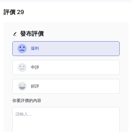
安防措施：
到目前為止，我們在網路上找不到該經紀商的任何安全
評價
29
措施資訊。
最終決定是否進行交易 WEEX是個人的。在做出決定之前，您應該仔
細權衡風險和利益。
發布評價
WikiFX 上的使用者曝光
5 份與詐騙和提款併發症
在我們的平台 WikiFx 上，我們記錄了
爆料
相關的報告，
這無疑引起了嚴重關切。我們強烈建議所有交易者
在拿辛苦賺來的資金冒險之前，仔細審查所有可獲得的資訊。我們的
中評
平台旨在提供全面的詳細信息，以指導交易者做出明智的決策。如果
您遇到經紀人的任何詐欺活動或您成為此類情況的受害者，我們強烈
建議您在我們的「曝光」部分報告這些事件。我們非常珍惜您的寶貴
好評
意見。我們技術精湛的團隊致力於解決這些問題，並將積極努力尋找
這些複雜問題的解決方案。
你要評價的內容
客戶服務
請輸入...
沒有提供有關其客戶支援途徑的任何明確細
遺憾的是， WEEX
節
。由於缺乏即時聊天、電子郵件或電話支援等各種溝通管道，潛