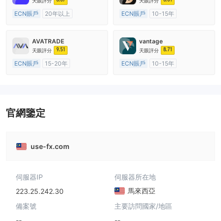
天眼評分
天眼評分
ECN賬戶
20年以上
ECN賬戶
10-15年
澳大利亞監管
全牌照 (MM)
澳大利亞監管
全牌照 (MM)
主標MT4
主標MT4
AVATRADE
vantage
9.51
8.71
天眼評分
天眼評分
ECN賬戶
15-20年
ECN賬戶
10-15年
澳大利亞監管
全牌照 (MM)
澳大利亞監管
全牌照 (MM)
主標MT4
主標MT4
官網鑒定
use-fx.com
伺服器IP
伺服器所在地
馬來西亞
223.25.242.30
備案號
主要訪問國家/地區
--
--