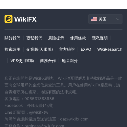
美国
關於我們
|
聯繫我們
|
風險提示
|
使用條款
|
隱私聲明
|
搜索調用
|
企業版(天眼號)
|
官方驗證
|
EXPO
|
WikiResearch
|
VPS使用幫助
|
商務合作
|
地區劃分
您正在訪問的是WikiFX網站。 WikiFX互聯網及其移動端產品是一款
面向全球用戶的企業信息查詢工具。用戶在使用WikiFX產品時，請
自覺遵守所在國家、地區有關的法律規範。
客服電話：006531388986
Facebook：外匯天眼(台灣)
Line 訂閱號：@wikifxtw
牌照等資訊糾錯請發送資訊至：qa@wikifx.com
商務合作：business@wikifx.com