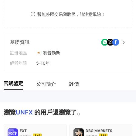
9
7
8
暫無外匯交易類牌照，請注意風險！
8
9
9
基礎資訊
註冊地區
賽普勒斯
經營年限
5-10年
公司全稱
USE Limited
官網鑒定
公司簡介
評價
瀏覽
UNFX
的用戶還瀏覽了..
FXT
DBG MARKETS
8.67
8.81