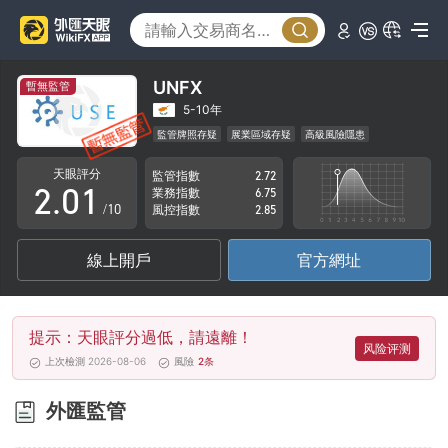
UNFX
暫無監管
0
5-10年
監管牌照存疑
展業區域存疑
高級風險隱患
1
0
天眼評分
監管指數
2.72
2
.
0
1
業務指數
6.75
/10
風控指數
2.85
3
1
2
線上開戶
官方網址
4
2
3
5
3
4
提示：天眼評分過低，請遠離！
6
4
5
风险评测
上次檢測 2026-08-06
風險
2
条
7
5
6
外匯監管
8
6
7