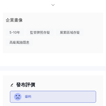
桿、點差、交易平台、最低存款等的更多詳細信息。
至於監管，已經核實 UNFX不受任何有效法規的約束。這就是為什麼
它在 wikifx 上的監管狀態被列為“無牌照”並獲得相對較低的 1.37/10
企業畫像
分的原因。請注意風險。
市場工具
UNFX宣傳它是一家主要提供外匯交易的外匯經紀商。但是，無法在
5-10年
監管牌照存疑
展業區域存疑
互聯網上找到有關可交易資產的更具體信息。
高級風險隱患
客戶支持
UNFX可通過電話：+56423977、電子郵件：support@use-
fx.com、support@usewfx.com 聯繫客戶支持。但是，該經紀人不
會透露其他更直接的聯繫信息，例如大多數經紀人提供的公司地址。
風險提示
在線交易涉及重大風險，您可能會損失所有投資資金。它並不適合所
有交易者或投資者。請確保您了解所涉及的風險，並註意本文中包含
發布評價
的信息僅供一般參考。
爆料